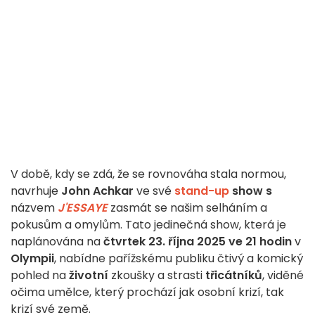
V době, kdy se zdá, že se rovnováha stala normou,
navrhuje
John Achkar
ve své
stand-up
show s
názvem
J'ESSAYE
zasmát se našim selháním a
pokusům a omylům. Tato jedinečná show, která je
naplánována na
čtvrtek 23. října 2025 ve 21 hodin
v
Olympii
, nabídne pařížskému publiku čtivý a komický
pohled na
životní
zkoušky a strasti
třicátníků
, viděné
očima umělce, který prochází jak osobní krizí, tak
krizí své země.