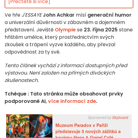
[Přečtěte si více]
Ve hře
J'ESSAYE
John Achkar
mísí
generační humor
a univerzální důvěrnosti v zábavném a dojemném
představení. Jeviště
Olympie
se
23. října 2025
stane
hřištěm umělce, který prostřednictvím svých
zkoušek a trápení vyzve každého, aby převzal
odpovědnost za ty své.
Tento článek vychází z informací dostupných před
výstavou. Není založen na přímých diváckých
zkušenostech.
Tchèque : Tato stránka může obsahovat prvky
podporované AI,
více informací zde
.