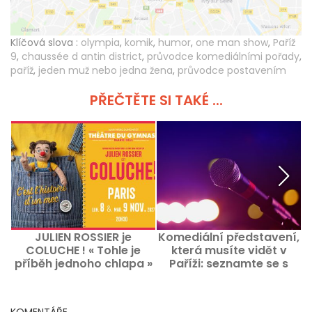
Klíčová slova :
olympia
,
komik
,
humor
,
one man show
,
Paříž
9
,
chaussée d antin district
,
průvodce komediálními pořady
,
paříž
,
jeden muž nebo jedna žena
,
průvodce postavením
PŘEČTĚTE SI TAKÉ ...
JULIEN ROSSIER je
Komediální představení,
COLUCHE ! « Tohle je
která musíte vidět v
s
příběh jednoho chlapa »
Paříži: seznamte se s
aktuálními a
připravovanými
novinkami
KOMENTÁŘE