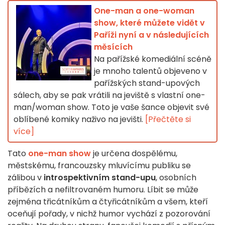
One-man a one-woman
show, které můžete vidět v
Paříži nyní a v následujících
měsících
Na pařížské komediální scéně
je mnoho talentů objeveno v
pařížských stand-upových
sálech, aby se pak vrátili na jeviště s vlastní one-
man/woman show. Toto je vaše šance objevit své
oblíbené komiky naživo na jevišti.
[Přečtěte si
více]
Tato
one-man show
je určena dospělému,
městskému, francouzsky mluvícímu publiku se
zálibou v
introspektivním stand-upu
, osobních
příbězích a nefiltrovaném humoru. Líbit se může
zejména třicátníkům a čtyřicátníkům a všem, kteří
oceňují pořady, v nichž humor vychází z pozorování