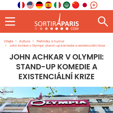
Vítejte
Kultura
Přehlídky a humor
John Achkar v Olympii: stand-up komedie a existenciální krize
JOHN ACHKAR V OLYMPII:
STAND-UP KOMEDIE A
EXISTENCIÁLNÍ KRIZE