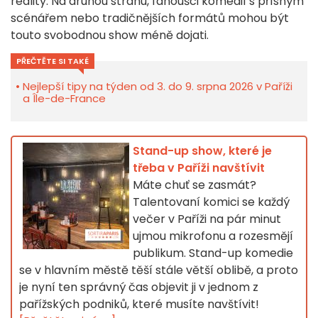
reality. Na druhou stranu, fanoušci komedií s přísným
scénářem nebo tradičnějších formátů mohou být
touto svobodnou show méně dojati.
PŘEČTĚTE SI TAKÉ
Nejlepší tipy na týden od 3. do 9. srpna 2026 v Paříži
a Île-de-France
Stand-up show, které je
třeba v Paříži navštívit
Máte chuť se zasmát?
Talentovaní komici se každý
večer v Paříži na pár minut
ujmou mikrofonu a rozesmějí
publikum. Stand-up komedie
se v hlavním městě těší stále větší oblibě, a proto
je nyní ten správný čas objevit ji v jednom z
pařížských podniků, které musíte navštívit!