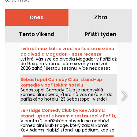
Dnes
Zítra
Tento víkend
Příští týden
Lví král: muzikál se vrací na šestou sezónu
do divadla Mogador – naše recenze
Lví král vás zve do divadla Mogador v Paříži až
do 9. srpna v rámci páté sezóny a od září
2026 zahájí šestou sezónu, více než deset
let po posledním představení v této pařížské
scéně. Viděli jsme ho na vlastní oči a teď
Sebastopol Comedy Club: stand-up
vám prozradíme všechno!
komedie v pařížském hotelu
Sebastopol Comedy Club je neobvyklá
komediální scéna, která na vás čeká v srdci
pařížského hotelu 123 Sebastopol. V srdci
hotelu najdete každý víkend stand-up
scénu, na které vystupují zavedení umělci.
Le Fridge Comedy Club by Kev Adams:
stand-up set s barem a restaurací v Paříži,
V centru 2. pařížského obvodu se nachází
náš názor
komediální klub Fridge, který založil komik
Kev Adams. Nabízí stand-up pódium, kde se
o pódium dělí současné i budoucí talenty, a