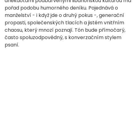
anekdotami podbarvenými libanonskou kulturou má
pořad podobu humorného deníku. Pojednává o
manželství - i když jde o druhý pokus -, generační
propasti, společenských tlacích a jistém vnitřním
chaosu, který mnozí poznají. Tón bude přímočarý,
často spoluzodpovědný, s konverzačním stylem
psaní.