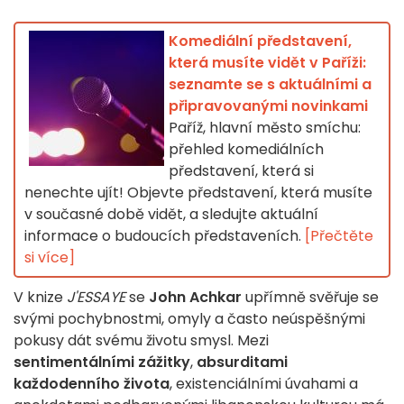
Komediální představení,
která musíte vidět v Paříži:
seznamte se s aktuálními a
připravovanými novinkami
Paříž, hlavní město smíchu:
přehled komediálních
představení, která si
nenechte ujít! Objevte představení, která musíte
v současné době vidět, a sledujte aktuální
informace o budoucích představeních.
[Přečtěte
si více]
V knize
J'ESSAYE
se
John Achkar
upřímně svěřuje se
svými pochybnostmi, omyly a často neúspěšnými
pokusy dát svému životu smysl. Mezi
sentimentálními zážitky
,
absurditami
každodenního života
, existenciálními úvahami a