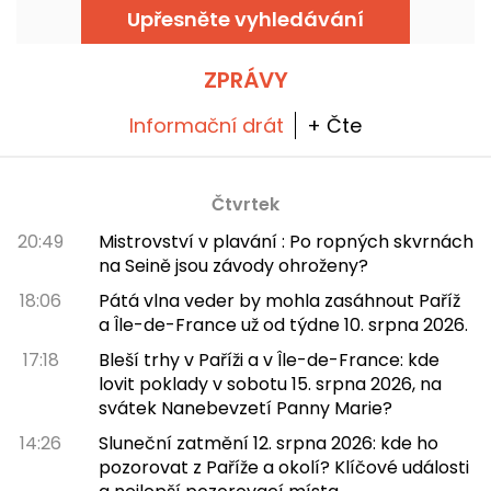
také bar s kreativními koktejly a restauraci.
Upřesněte vyhledávání
ZPRÁVY
Informační drát
+ Čte
Čtvrtek
20:49
Mistrovství v plavání : Po ropných skvrnách
na Seině jsou závody ohroženy?
18:06
Pátá vlna veder by mohla zasáhnout Paříž
a Île-de-France už od týdne 10. srpna 2026.
17:18
Bleší trhy v Paříži a v Île-de-France: kde
lovit poklady v sobotu 15. srpna 2026, na
svátek Nanebevzetí Panny Marie?
14:26
Sluneční zatmění 12. srpna 2026: kde ho
pozorovat z Paříže a okolí? Klíčové události