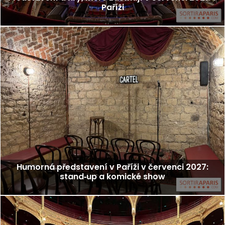
Paříži
Humorná představení v Paříži v červenci 2027:
stand‑up a komické show