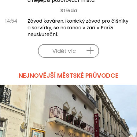
a nejlepší pozorovací místa.
Středa
14:54
Závod kaváren, ikonický závod pro číšníky
a servírky, se nakonec v září v Paříži
neuskuteční.
Vidět víc
NEJNOVĚJŠÍ MĚSTSKÉ PRŮVODCE