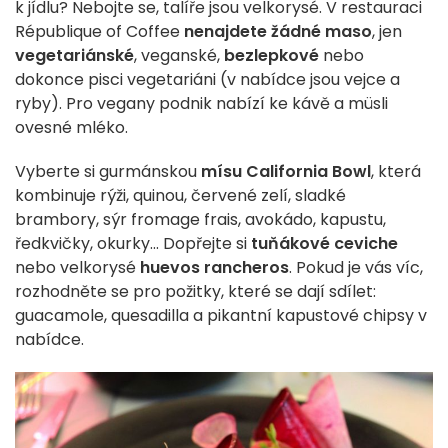
k jídlu? Nebojte se, talíře jsou velkorysé. V restauraci
République of Coffee
nenajdete žádné maso
, jen
vegetariánské
, veganské,
bezlepkové
nebo
dokonce pisci vegetariáni (v nabídce jsou vejce a
ryby). Pro vegany podnik nabízí ke kávě a müsli
ovesné mléko.
Vyberte si gurmánskou
mísu California Bowl
, která
kombinuje rýži, quinou, červené zelí, sladké
brambory, sýr fromage frais, avokádo, kapustu,
ředkvičky, okurky... Dopřejte si
tuňákové ceviche
nebo velkorysé
huevos rancheros
. Pokud je vás víc,
rozhodněte se pro požitky, které se dají sdílet:
guacamole, quesadilla a pikantní kapustové chipsy v
nabídce.