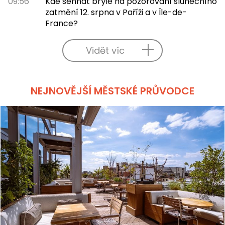
09:56
Kde sehnat brýle na pozorování slunečního
zatmění 12. srpna v Paříži a v Île-de-
France?
Vidět víc
NEJNOVĚJŠÍ MĚSTSKÉ PRŮVODCE