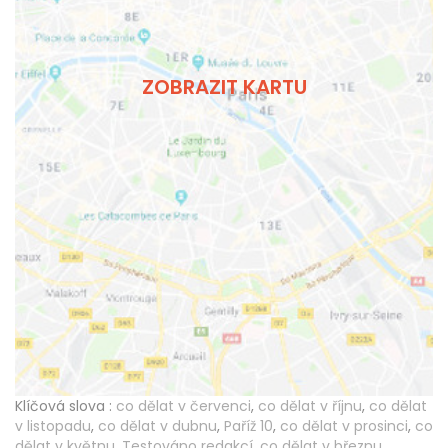
ZOBRAZIT KARTU
Klíčová slova :
co dělat v červenci
,
co dělat v říjnu
,
co dělat
v listopadu
,
co dělat v dubnu
,
Paříž 10
,
co dělat v prosinci
,
co
dělat v květnu
,
Testováno redakcí
,
co dělat v březnu
,