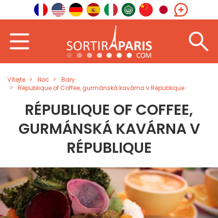
Vítejte
Noc
Bary
République of Coffee, gurmánská kavárna v République
RÉPUBLIQUE OF COFFEE,
GURMÁNSKÁ KAVÁRNA V
RÉPUBLIQUE