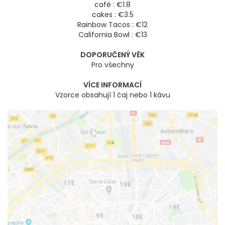
café : €1.8
cakes : €3.5
Rainbow Tacos : €12
California Bowl : €13
DOPORUČENÝ VĚK
Pro všechny
VÍCE INFORMACÍ
Vzorce obsahují 1 čaj nebo 1 kávu