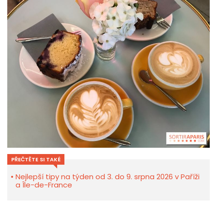
PŘEČTĚTE SI TAKÉ
Nejlepší tipy na týden od 3. do 9. srpna 2026 v Paříži
a Île-de-France