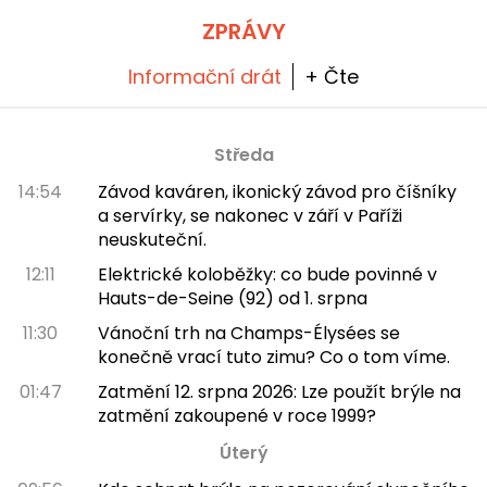
bohatý dekor plný odkazů a jasný výhled na
World of Frozen.
ZPRÁVY
Informační drát
+ Čte
Středa
14:54
Závod kaváren, ikonický závod pro číšníky
a servírky, se nakonec v září v Paříži
neuskuteční.
12:11
Elektrické koloběžky: co bude povinné v
Hauts-de-Seine (92) od 1. srpna
11:30
Vánoční trh na Champs-Élysées se
konečně vrací tuto zimu? Co o tom víme.
01:47
Zatmění 12. srpna 2026: Lze použít brýle na
zatmění zakoupené v roce 1999?
Úterý