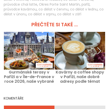
průvodce chaï latte
,
Okres Porte Saint Martin
,
paříž
,
průvodce kavárnou
,
co dělat v červnu
,
co dělat v lednu
,
co
dělat v únoru
,
co dělat v srpnu
,
co dělat v září
PŘEČTĚTE SI TAKÉ ...
Gurmánské terasy v
Kavárny a coffee shopy
K
Paříži a v Île-de-France v
v Paříži, naše dobré
roce 2026, naše vybrané
adresy podle témat
chutné adresy
KOMENTÁŘE