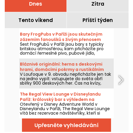
Dnes
Zítra
Tento víkend
Příští týden
Bary FrogPubs v Paříži jsou skutečným
zázemím fanoušků s živým přenosem
Šest FrogPubů v Paříži jsou bary s typicky
zápasů.
britskou atmosférou, kam přicházíte pro
domácí řemeslné pivo, pubové jídlo,
sledování velkých zápasů na velké
obrazovce a příjemné posezení s přáteli.
Bláznivě originální: herna s deskovými
hrami, domácími pokrmy a rustikálním
V Loufoque v 9. obvodu nepřicházíte jen tak
vzhledem
na jedno vypít: vstupujete do světa obří
sbírky 900 deskových her. Čas na kvízy,
dobrodružství, strategii, ale i skvělé koktejly a
domácí moučníky vás čekají na večer plný
The Regal View Lounge v Disneylandu
smíchu a gurmánských zážitků.
Paříž: královský bar s výhledem na
Otevřený v Disney Adventure World v
Adventure Bay, náš názor
Disneylandu v Paříži, The Regal View Lounge
vítá bez rezervace návštěvníky, kteří si
mohou dát koktejl, kávu nebo horkou
čokoládu s výhledem na Adventure Bay.
Upřesněte vyhledávání
Tento tematický bar, odlišený od sousední
restaurace s Disney princeznami, sází na