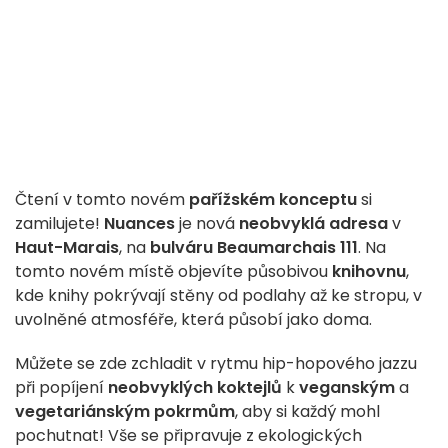
Čtení v tomto novém
pařížském konceptu
si
zamilujete!
Nuances
je nová
neobvyklá adresa
v
Haut-Marais
, na
bulváru Beaumarchais 111
. Na
tomto novém místě objevíte působivou
knihovnu
,
kde knihy pokrývají stěny od podlahy až ke stropu, v
uvolněné atmosféře, která působí jako doma.
Můžete se zde zchladit v rytmu hip-hopového jazzu
při popíjení
neobvyklých koktejlů
k
veganským
a
vegetariánským
pokrmům
, aby si každý mohl
pochutnat! Vše se připravuje z ekologických