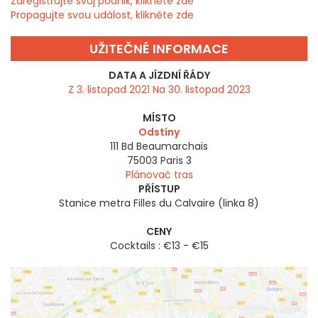
Zaregistrujte svůj podnik, klikněte zde
Propagujte svou událost, klikněte zde
UŽITEČNÉ INFORMACE
DATA A JÍZDNÍ ŘÁDY
Z 3. listopad 2021 Na 30. listopad 2023
MÍSTO
Odstíny
111 Bd Beaumarchais
75003
Paris 3
Plánovač tras
PŘÍSTUP
Stanice metra Filles du Calvaire (linka 8)
CENY
Cocktails : €13 - €15