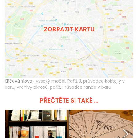
ZOBRAZIT KARTU
Klíčová slova :
vysoký močál
,
Paříž 3
,
průvodce koktejly v
baru
,
Archivy okresů
,
paříž
,
Průvodce rande v baru
PŘEČTĚTE SI TAKÉ ...