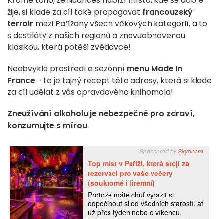
Kromě toho, že Nuances nabízí místo, kde se dobře
žije, si klade za cíl také propagovat
francouzský
terroir
mezi Pařížany všech věkových kategorií, a to
s destiláty z našich regionů a znovuobnovenou
klasikou, která potěší zvědavce!
Neobvyklé prostředí a sezónní
menu Made In
France
- to je tajný recept této adresy, která si klade
za cíl udělat z vás opravdového knihomola!
Zneužívání alkoholu je nebezpečné pro zdraví,
konzumujte s mírou.