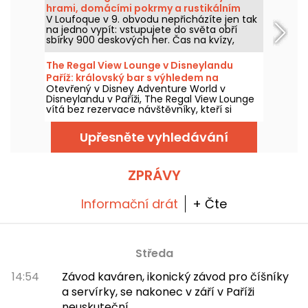
hrami, domácími pokrmy a rustikálním
V Loufoque v 9. obvodu nepřicházíte jen tak
vzhledem
na jedno vypít: vstupujete do světa obří
sbírky 900 deskových her. Čas na kvízy,
dobrodružství, strategii, ale i skvělé koktejly a
domácí moučníky vás čekají na večer plný
The Regal View Lounge v Disneylandu
smíchu a gurmánských zážitků.
Paříž: královský bar s výhledem na
Otevřený v Disney Adventure World v
Adventure Bay, náš názor
Disneylandu v Paříži, The Regal View Lounge
vítá bez rezervace návštěvníky, kteří si
mohou dát koktejl, kávu nebo horkou
čokoládu s výhledem na Adventure Bay.
Upřesněte vyhledávání
Tento tematický bar, odlišený od sousední
restaurace s Disney princeznami, sází na
bohatý dekor plný odkazů a jasný výhled na
World of Frozen.
ZPRÁVY
Informační drát
+ Čte
Středa
14:54
Závod kaváren, ikonický závod pro číšníky
a servírky, se nakonec v září v Paříži
neuskuteční.