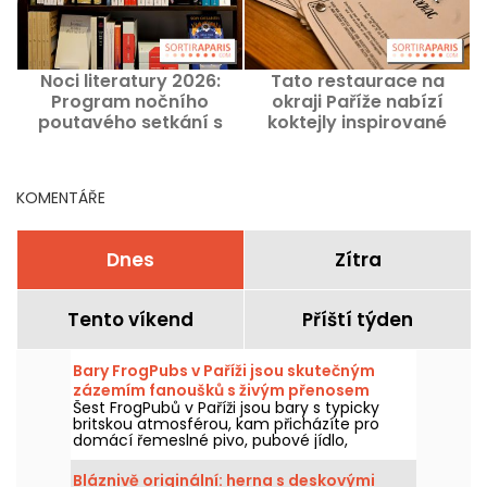
Noci literatury 2026:
Tato restaurace na
Program nočního
okraji Paříže nabízí
poutavého setkání s
koktejly inspirované
literaturou v Paříži a Île-
astrologickými
de-France
znameními.
KOMENTÁŘE
Dnes
Zítra
Tento víkend
Příští týden
Bary FrogPubs v Paříži jsou skutečným
zázemím fanoušků s živým přenosem
Šest FrogPubů v Paříži jsou bary s typicky
zápasů.
britskou atmosférou, kam přicházíte pro
domácí řemeslné pivo, pubové jídlo,
sledování velkých zápasů na velké
obrazovce a příjemné posezení s přáteli.
Bláznivě originální: herna s deskovými