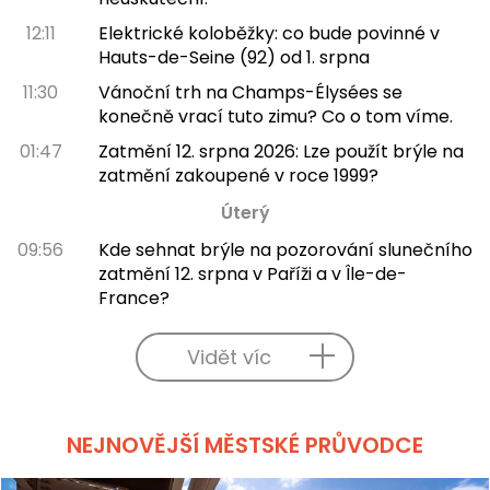
12:11
Elektrické koloběžky: co bude povinné v
Hauts-de-Seine (92) od 1. srpna
11:30
Vánoční trh na Champs-Élysées se
konečně vrací tuto zimu? Co o tom víme.
01:47
Zatmění 12. srpna 2026: Lze použít brýle na
zatmění zakoupené v roce 1999?
Úterý
09:56
Kde sehnat brýle na pozorování slunečního
zatmění 12. srpna v Paříži a v Île-de-
France?
Vidět víc
NEJNOVĚJŠÍ MĚSTSKÉ PRŮVODCE