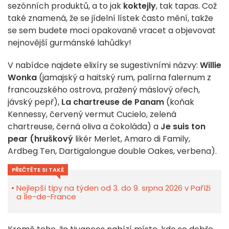
sezónních produktů, a to jak
koktejly
, tak tapas. Což
také znamená, že se jídelní lístek často mění, takže
se sem budete moci opakovaně vracet a objevovat
nejnovější gurmánské lahůdky!
V nabídce najdete elixíry se sugestivními názvy:
Willie
Wonka
(jamajský a haitský rum, palírna falernum z
francouzského ostrova, pražený máslový ořech,
jávský pepř),
La chartreuse de Panam
(koňak
Kennessy, červený vermut Cucielo, zelená
chartreuse, černá oliva a čokoláda) a
Je suis ton
pear (hruškový
likér Merlet, Amaro di Family,
Ardbeg Ten, Dartigalongue double Oakes, verbena).
PŘEČTĚTE SI TAKÉ
Nejlepší tipy na týden od 3. do 9. srpna 2026 v Paříži
a Île-de-France