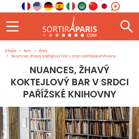
Vítejte
Noc
Bary
Nuances, žhavý koktejlový bar v srdci pařížské knihovny
NUANCES, ŽHAVÝ
KOKTEJLOVÝ BAR V SRDCI
PAŘÍŽSKÉ KNIHOVNY