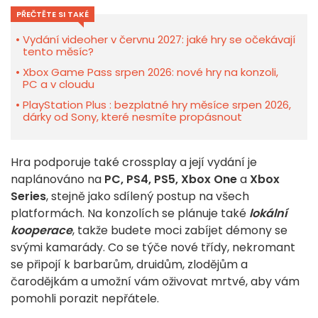
PŘEČTĚTE SI TAKÉ
Vydání videoher v červnu 2027: jaké hry se očekávají
tento měsíc?
Xbox Game Pass srpen 2026: nové hry na konzoli,
PC a v cloudu
PlayStation Plus : bezplatné hry měsíce srpen 2026,
dárky od Sony, které nesmíte propásnout
Hra podporuje také crossplay a její vydání je
naplánováno na
PC, PS4, PS5, Xbox One
a
Xbox
Series
, stejně jako sdílený postup na všech
platformách. Na konzolích se plánuje také
lokální
kooperace
, takže budete moci zabíjet démony se
svými kamarády. Co se týče nové třídy, nekromant
se připojí k barbarům, druidům, zlodějům a
čarodějkám a umožní vám oživovat mrtvé, aby vám
pomohli porazit nepřátele.