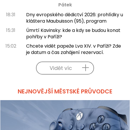
Pátek
18:31
Dny evropského dědictví 2026: prohlídky u
kláštera Maubuisson (95), program
15:31
Úmrtí Kavinsky: kde a kdy se budou konat
pohřby v Paříži?
15:02
Chcete vidět papeže Lva XIV. v Paříži? Zde
je datum a čas zahájení rezervací.
Vidět víc
NEJNOVĚJŠÍ MĚSTSKÉ PRŮVODCE