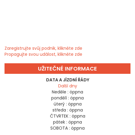
Zaregistrujte svůj podnik, klikněte zde
Propagujte svou událost, klikněte zde
UŽITEČNÉ INFORMACE
DATA A JÍZDNÍ ŘÁDY
Další dny
Neděle :
öppna
pondělí :
öppna
úterý :
öppna
středa :
öppna
ČTVRTEK :
öppna
pátek :
öppna
SOBOTA :
öppna