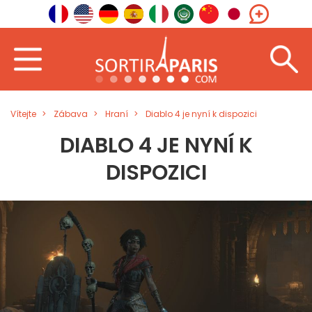
Vítejte
Zábava
Hraní
Diablo 4 je nyní k dispozici
DIABLO 4 JE NYNÍ K
DISPOZICI