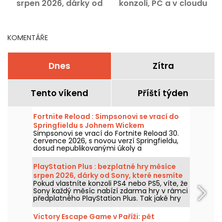
srpen 2026, dárky od
konzoli, PC a v cloudu
Sony, které nesmíte
propásnout
KOMENTÁŘE
Dnes
Zítra
Tento víkend
Příští týden
Fortnite Reload : Simpsonovi se vrací do
Springfieldu s Johnem Wickem
Simpsonovi se vrací do Fortnite Reload 30.
července 2026, s novou verzí Springfieldu,
dosud nepublikovanými úkoly a
crossoverem s Johnem Wickem. Aktualizace
přinese několik ikonických míst, speciální
PlayStation Plus : bezplatné hry měsíce
vzhled pro slavného zabijáka a nové herní
srpen 2026, dárky od Sony, které nesmíte
prvky.
Pokud vlastníte konzoli PS4 nebo PS5, víte, že
propásnout
Sony každý měsíc nabízí zdarma hry v rámci
předplatného PlayStation Plus. Tak jaké hry
jsou zdarma v srpnu 2026? Pojďte objevit
výběr pro tento měsíc.
Victory Escape Game v Paříži: pět