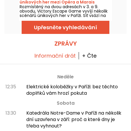
únikových her mezi Opéra a Marais
Rozmístěný na dvou adresách v 3. a 9.
obvodu, Victory Escape Game vyvíjí několik
scénářů únikových her v Paříži. Síť vsází na
různorodá prostředí, sahající od vyšetřování
přes dobrodružství až po fantasy.
Upřesněte vyhledávání
ZPRÁVY
Informační drát
+ Čte
Neděle
12:35
Elektrické koloběžky v Paříži: bez těchto
doplňků vám hrozí pokuta
Sobota
13:30
Katedrála Notre-Dame v Paříži na několik
dní uzavřena v září: proč a které dny je
třeba vyhnout?