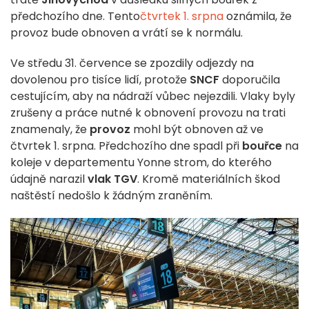
předchozího dne.
Tento
čtvrtek 1. srpna
oznámila, že
provoz bude obnoven a vrátí se k normálu.
Ve středu 31. července se zpozdily odjezdy na
dovolenou pro tisíce lidí, protože
SNCF
doporučila
cestujícím, aby na nádraží vůbec nejezdili. Vlaky byly
zrušeny a práce nutné k obnovení provozu na trati
znamenaly, že
provoz
mohl být obnoven až ve
čtvrtek 1. srpna. Předchozího dne spadl při
bouřce
na
koleje v departementu Yonne strom, do kterého
údajně narazil
vlak TGV
. Kromě materiálních škod
naštěstí nedošlo k žádným zraněním.