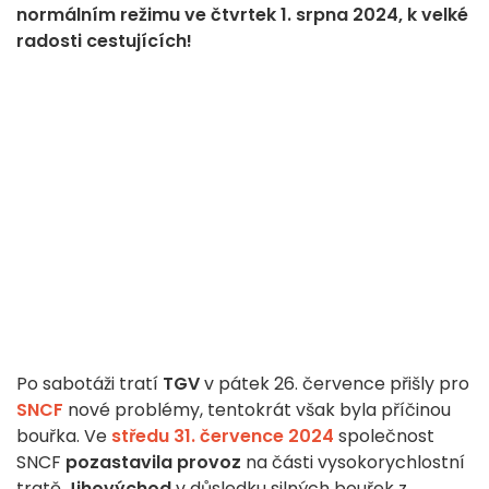
normálním režimu ve čtvrtek 1. srpna 2024, k velké
radosti cestujících!
Po sabotáži tratí
TGV
v pátek 26. července přišly pro
SNCF
nové problémy, tentokrát však byla příčinou
bouřka. Ve
středu 31. července 2024
společnost
SNCF
pozastavila provoz
na části vysokorychlostní
tratě
Jihovýchod
v důsledku silných bouřek z