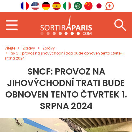
Vítejte
Zprávy
Zprávy
SNCF: provoz na jihovýchodní trati bude obnoven tento čtvrtek 1.
srpna 2024
SNCF: PROVOZ NA
JIHOVÝCHODNÍ TRATI BUDE
OBNOVEN TENTO ČTVRTEK 1.
SRPNA 2024