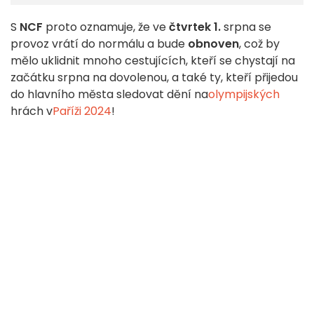
S
NCF
proto oznamuje, že ve
čtvrtek 1.
srpna se
provoz vrátí do normálu a bude
obnoven
, což by
mělo uklidnit mnoho cestujících, kteří se chystají na
začátku srpna na dovolenou, a také ty, kteří přijedou
do hlavního města sledovat dění na
olympijských
hrách v
Paříži 2024
!