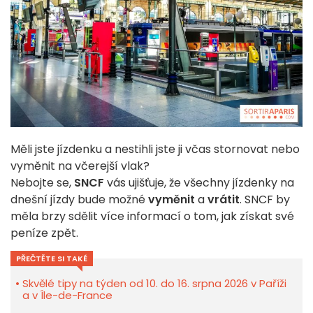
Měli jste jízdenku a nestihli jste ji včas stornovat nebo
vyměnit na včerejší vlak?
Nebojte se,
SNCF
vás ujišťuje, že všechny jízdenky na
dnešní jízdy bude možné
vyměnit
a
vrátit
. SNCF by
měla brzy sdělit více informací o tom, jak získat své
peníze zpět.
PŘEČTĚTE SI TAKÉ
Skvělé tipy na týden od 10. do 16. srpna 2026 v Paříži
a v Île-de-France