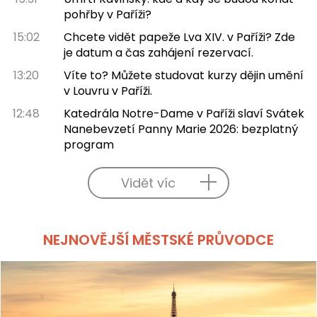
pohřby v Paříži?
15:02
Chcete vidět papeže Lva XIV. v Paříži? Zde
je datum a čas zahájení rezervací.
13:20
Víte to? Můžete studovat kurzy dějin umění
v Louvru v Paříži.
12:48
Katedrála Notre-Dame v Paříži slaví Svátek
Nanebevzetí Panny Marie 2026: bezplatný
program
Vidět víc
NEJNOVĚJŠÍ MĚSTSKÉ PRŮVODCE