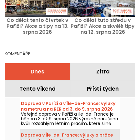
Co dělat tento čtvrtek v
Co dělat tuto středu v
Paříži? Akce a tipy na 13.
Paříži? Akce a skvělé tipy
srpna 2026
na 12. srpna 2026
KOMENTÁŘE
Dnes
Zítra
Tento víkend
Příští týden
Doprava v Paříži a v Île-de-France: výluky
na metru a na RER od 3. do 9. srpna 2026
Veřejná doprava v Paříži a Île-de-France je
během 3. až 9. srpna 2026 výrazně narušena
kvůli rozsáhlým letním pracím, které silně
zasahují některé linky, uvedly RATP a SNCF.
Doprava v Île-de-France: výluky a práce