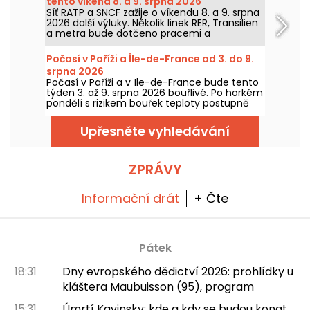
tento víkend 8. a 9. srpna 2026
Síť RATP a SNCF zažije o víkendu 8. a 9. srpna
2026 další výluky. Několik linek RER, Transilien
a metra bude dotčeno pracemi a
přerušením, prozradíme vám vše, co
potřebujete k tomu, abyste si mohli
Počasí v Paříži a Île-de-France od 3. do 9.
naplánovat cestování.
srpna 2026
Počasí v Paříži a v Île-de-France bude tento
týden 3. až 9. srpna 2026 bouřlivé. Po horkém
pondělí s rizikem bouřek teploty postupně
poklesnou, než se o víkendu vrátí teplejší a
slunečnější počasí.
Upřesněte vyhledávání
ZPRÁVY
Informační drát
+ Čte
Pátek
18:31
Dny evropského dědictví 2026: prohlídky u
kláštera Maubuisson (95), program
15:31
Úmrtí Kavinsky: kde a kdy se budou konat