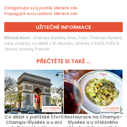
Zaregistrujte svůj podnik, klikněte zde
Propagujte svou událost, klikněte zde
UŽITEČNÉ INFORMACE
Klíčová slova :
champs elysées
,
fnac
,
Fnac Champs Elysées
,
Zara
,
novinky
,
co dělat v 8. obvodu
,
novinky v Paříži
,
Paříž 8.
obvod
,
novinky Francie
PŘEČTĚTE SI TAKÉ ...
Co dělat v pařížské čtvrti
Restaurace na Champs-
Champs-Élysées a u Arc
Elysées a u Vítězného