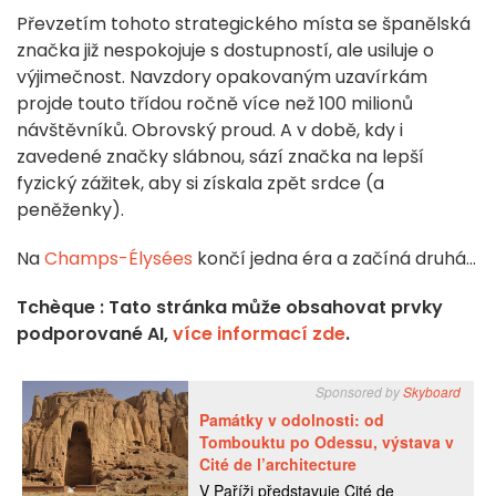
Převzetím tohoto strategického místa se španělská
značka již nespokojuje s dostupností, ale usiluje o
výjimečnost. Navzdory opakovaným uzavírkám
projde touto třídou ročně více než 100 milionů
návštěvníků. Obrovský proud. A v době, kdy i
zavedené značky slábnou, sází značka na lepší
fyzický zážitek, aby si získala zpět srdce (a
peněženky).
Na
Champs-Élysées
končí jedna éra a začíná druhá...
Tchèque : Tato stránka může obsahovat prvky
podporované AI,
více informací zde
.