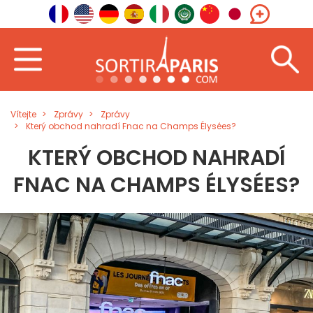
Vítejte
Zprávy
Zprávy
Který obchod nahradí Fnac na Champs Élysées?
KTERÝ OBCHOD NAHRADÍ
FNAC NA CHAMPS ÉLYSÉES?