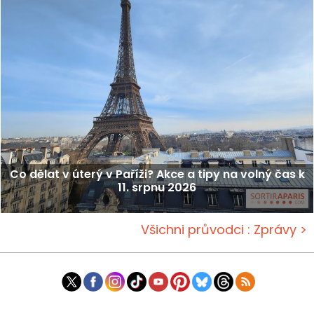
Co dělat v úterý v Paříži? Akce a tipy na volný čas k
11. srpnu 2026
Všichni průvodci : Zprávy >