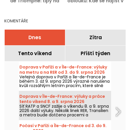
de Triomphe: tipy na
oblouku: Kde se najíst v
program a osvědčené
těchto pařížských
adresy
čtvrtích?
KOMENTÁŘE
Dnes
Zítra
Tento víkend
Příští týden
Doprava v Paříži a v Île-de-France: výluky
na metru a na RER od 3. do 9. srpna 2026
Veřejná doprava v Paříži a Île-de-France je
během 3. až 9. srpna 2026 výrazně narušena
kvůli rozsáhlým letním pracím, které silně
zasahují některé linky, uvedly RATP a SNCF.
Doprava v Île-de-France: výluky a práce
tento víkend 8. a 9. srpna 2026
Síť RATP a SNCF zažije o víkendu 8. a 9. srpna
2026 další výluky. Několik linek RER, Transilien
a metra bude dotčeno pracemi a
přerušením, prozradíme vám vše, co
potřebujete k tomu, abyste si mohli
Počasí v Paříži a Île-de-France od 3. do 9.
naplánovat cestování.