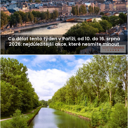
Co dělat tento týden v Paříži, od 10. do 16. srpna
2026: nejdůležitější akce, které nesmíte minout