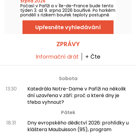
srpna 2026
Počasí v Paříži a v Île-de-France bude tento
týden 3. až 9. srpna 2026 bouřlivé. Po horkém
pondělí s rizikem bouřek teploty postupně
poklesnou, než se o víkendu vrátí teplejší a
slunečnější počasí.
Upřesněte vyhledávání
ZPRÁVY
Informační drát
+ Čte
Sobota
13:30
Katedrála Notre-Dame v Paříži na několik
dní uzavřena v září: proč a které dny je
třeba vyhnout?
Pátek
18:31
Dny evropského dědictví 2026: prohlídky u
kláštera Maubuisson (95), program