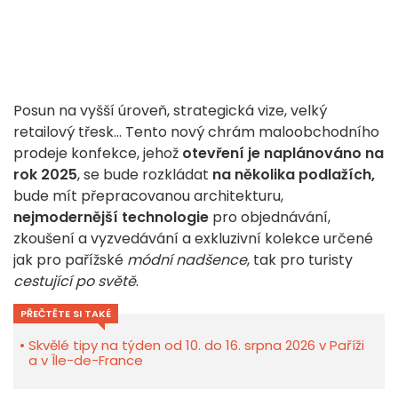
Posun na vyšší úroveň, strategická vize, velký
retailový třesk... Tento nový chrám maloobchodního
prodeje konfekce, jehož
otevření je naplánováno na
rok 2025
, se bude rozkládat
na několika podlažích,
bude mít přepracovanou architekturu,
nejmodernější technologie
pro objednávání,
zkoušení a vyzvedávání a exkluzivní kolekce určené
jak pro pařížské
módní nadšence
, tak pro turisty
cestující po světě
.
PŘEČTĚTE SI TAKÉ
Skvělé tipy na týden od 10. do 16. srpna 2026 v Paříži
a v Île-de-France