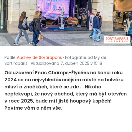
Podle
Audrey de Sortiraparis
· Fotografie od My de
Sortiraparis · Aktualizováno 7. duben 2025 v 15:18
Od uzavření Fnac Champs-Élysées na konci roku
2024 se na nejvyhledávanějším místě na bulváru
mluví o značkách, které se zde ... Nikoho
nepřekvapí, že nový obchod, který má být otevřen
v roce 2025, bude mít jistě houpavý úspěch!
Povíme vám o něm vše.