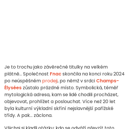
Je to trochu jako závěrečné titulky na velkém
plátně... Společnost
Fnac
skončila na konci roku 2024
po neúspěšném
prodeji
, po němž v srdci
Champs-
Élysées
zůstalo prázdné místo. Symbolická, téměř
mytologická adresa, kam se lidé chodili procházet,
objevovat, prohlížet a poslouchat. Více než 20 let
byla kulturní výkladní skříní nejslavnější pařížské
třídy. A pak... záclona.
Všichni si kladli otázku: kdo se odváží převzít toto