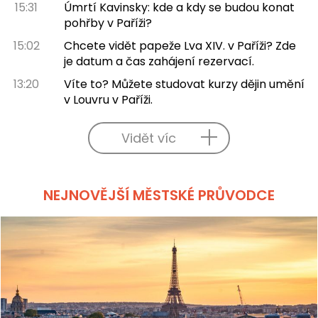
15:31
Úmrtí Kavinsky: kde a kdy se budou konat
pohřby v Paříži?
15:02
Chcete vidět papeže Lva XIV. v Paříži? Zde
je datum a čas zahájení rezervací.
13:20
Víte to? Můžete studovat kurzy dějin umění
v Louvru v Paříži.
Vidět víc
NEJNOVĚJŠÍ MĚSTSKÉ PRŮVODCE