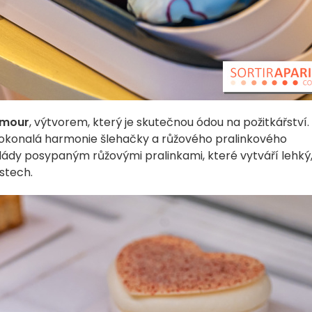
amour
, výtvorem, který je skutečnou ódou na požitkářství.
okonalá harmonie šlehačky a růžového pralinkového
ády posypaným růžovými pralinkami, které vytváří lehký
ústech.