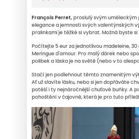
François Perret,
proslulý svým uměleckým p
elegance a jemnosti svých valentýnských v
pralinkami je těžké si vybrat. Možná byste si 
Počítejte 5 eur za jednotlivou madeleine, 30
Meringue d'amour. Pro malý dárek nebo spole
polibek a láska je na světě (nebo v to ales
Stačí jen podlehnout těmto znamenitým výtvo
Ať už slavíte lásku, nebo si jen dopřáváte chv
potěší i ty nejnáročnější chuťové buňky. A 
pohoštění v čajovně, která je pro tuto příle