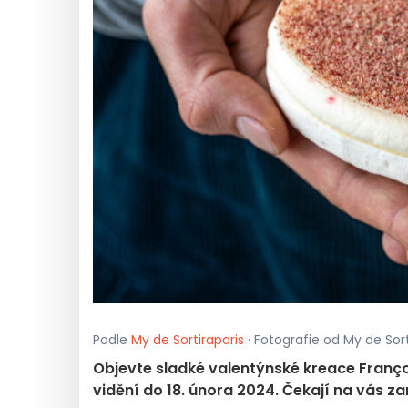
Podle
My de Sortiraparis
· Fotografie od My de Sorti
Objevte sladké valentýnské kreace Françoi
vidění do 18. února 2024. Čekají na vás z