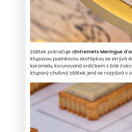
Zážitek pokračuje s
Entremets Meringue d'
křupavou pusinkovou skořápkou se skrývá d
karamelu, korunovaná srdíčkem z bílé čokol
křupavý chuťový zážitek, jenž se rozplývá v 