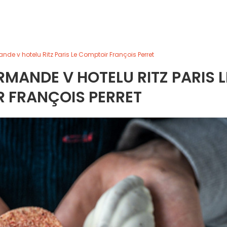
de v hotelu Ritz Paris Le Comptoir François Perret
MANDE V HOTELU RITZ PARIS L
 FRANÇOIS PERRET