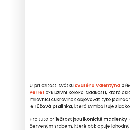
U příležitosti svátku
svatého Valentýna
pře
Perret
exkluzivní kolekci sladkostí, které os
milovníci cukrovinek objevovat tyto jedinečn
je
růžová pralinka
, která symbolizuje sladko
Pro tuto příležitost jsou
ikonické madlenky
R
červeným srdcem, které obklopuje lahodn