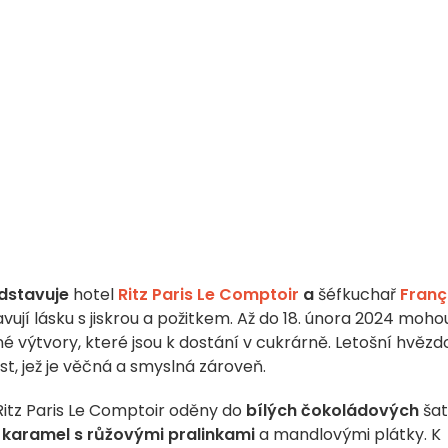
dstavuje
hotel
Ritz Paris Le Comptoir
a
šéfkuchař
Franç
lavují lásku s jiskrou a požitkem. Až do 18. února 2024 moho
é výtvory, které jsou k dostání v cukrárně. Letošní hvězd
st, jež je věčná a smyslná zároveň.
itz Paris Le Comptoir oděny do
bílých čokoládových
šat
ý
karamel s růžovými pralinkami
a mandlovými plátky. K