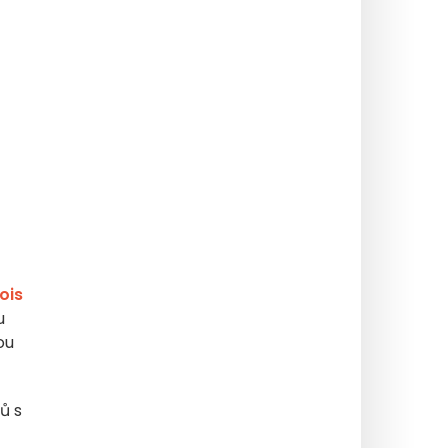
ois
u
ou
ů s