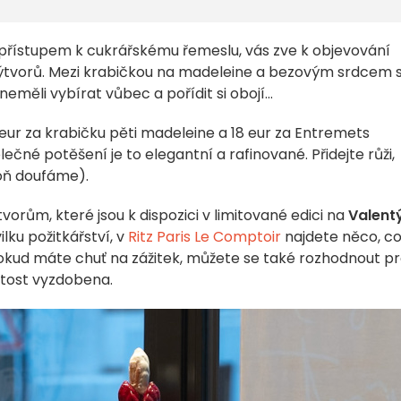
řístupem k cukrářskému řemeslu, vás zve k objevování
ýtvorů. Mezi krabičkou na madeleine a bezovým srdcem 
neměli vybírat vůbec a pořídit si obojí...
 eur za krabičku pěti madeleine a 18 eur za Entremets
čné potěšení je to elegantní a rafinované. Přidejte růži,
poň doufáme).
rům, které jsou k dispozici v limitované edici na
Valent
ilku požitkářství, v
Ritz Paris Le Comptoir
najdete něco, c
pokud máte chuť na zážitek, můžete se také rozhodnout p
žitost vyzdobena.