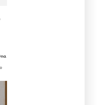
s
ýna
.
o
ro