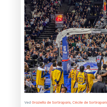
Ved
Graziella de Sortiraparis
,
Cécile de Sortirapari