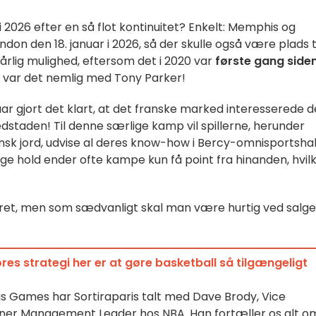
 2026 efter en så flot kontinuitet? Enkelt: Memphis og
ndon den 18. januar i 2026, så der skulle også være plads t
rlig mulighed, eftersom det i 2020 var
første gang siden
06 var det nemlig med Tony Parker!
ar gjort det klart, at det franske marked interesserede 
dstaden! Til denne særlige kamp vil spillerne, herunder
ansk jord, udvise al deres know-how i Bercy-omnisportshal
gge hold ender ofte kampe kun få point fra hinanden, hvil
ceret, men som sædvanligt skal man være hurtig ved salge
es strategi her er at gøre basketball så tilgængeligt
ris Games har Sortiraparis talt med Dave Brody, Vice
tner Management Leader hos NBA. Han fortæller os alt o