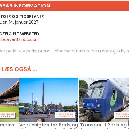
GBAR INFORMATION
TOER OG TIDSPLANER
Den 14. januar 2027
OFFICIELT WEBSTED
nbaevents.nba.com
er paris
,
NBA paris
,
Grand Événement Paris Ile de France guide
,
n
LÆS OGSÅ ...
rmains
Vejrudsigten for Paris og
Transport i Paris og 