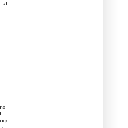
r at
ne i
d
bage
em