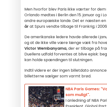
Men hvorfor blev Paris ikke værter for dem i
Orlando mødtes i Berlin den 15. januar og i Lo
andre europæiske lande. Det er næsten en å
år
at Spurs vendte tilbage til Frankrig; i 20
De amerikanske ledere havde allerede i janu
og at de ikke ville være længe væk fra hove
Victor Wembanyama,
der er tilbage på fr
Duellens udfald forventes at blive episk: be
kan holde spændingen til slutningen.
Indtil videre er der ingen billetdato annon
billetterne sælger som varmt brød.
NBA Paris Games: "Vor
som muligt".
I anledning af NBA Pa
President, Global Par