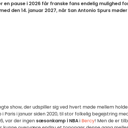
r en pause i 2026 får franske fans endelig mulighed fo
med den 14. januar 2027, når San Antonio Spurs møder
te show, der udspiller sig ved hvert møde mellem holde
Paris i januar siden 2020, til stor folkelig begejstring me
6, var der ingen
sæsonkamp i NBA
i
Bercy
! Men de er til
for kunne overvære endnu et topopgør denne gang mell