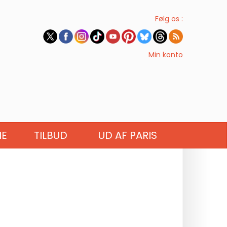
Følg os :
Min konto
IE
TILBUD
UD AF PARIS