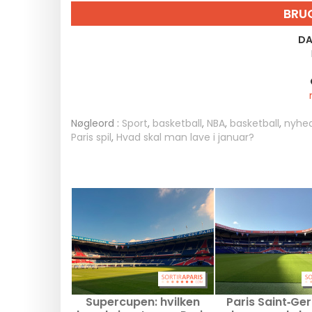
BRU
DA
Nøgleord :
Sport
,
basketball
,
NBA
,
basketball
,
nyhed
Paris spil
,
Hvad skal man lave i januar?
Supercupen: hvilken
Paris Saint‑Ge