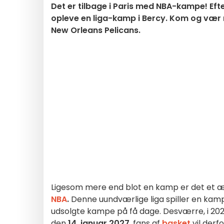
Det er tilbage i Paris med NBA-kampe! Efte
opleve en liga-kamp i Bercy. Kom og vær 
New Orleans Pelicans.
Ligesom mere end blot en kamp er det et æg
NBA
.
Denne uundværlige liga spiller en kamp i 
udsolgte kampe på få dage. Desværre, i 202
den
14. januar 2027
, fans af
basket
vil der