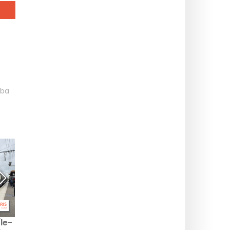
ba
Île-
Hvad er der at lave i
Hvad skal man lave i