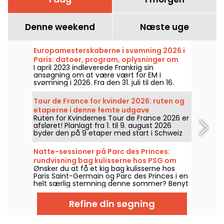
Denne weekend
Næste uge
Europamesterskaberne i svømning 2026 i
Paris: datoer, program, oplysninger om
I april 2023 indleverede Frankrig sin
konkurrencen
ansøgning om at være vært for EM i
svømning i 2026. Fra den 31. juli til den 16.
august står Det Olympiske Svømmecenter
klar til at heppe på vores svømmere. Her er
Tour de France for kvinder 2026: ruten og
alt, hvad du behøver at vide om
etaperne i denne femte udgave
konkurrencerne og discipliner!
Ruten for Kvindernes Tour de France 2026 er
afsløret! Planlagt fra 1. til 9. august 2026
byder den på 9 etaper med start i Schweiz
og mål i Nice. Se, hvad der venter os i år.
Natte-sessioner på Parc des Princes:
rundvisning bag kulisserne hos PSG om
Ønsker du at få et kig bag kulisserne hos
natten og en festlig guinguette med DJ-
Paris Saint-Germain og Parc des Princes i en
sets
helt særlig stemning denne sommer? Benyt
natt e-sessioner for at få adgang til
stadionet om natten og nyde en række
Refine din søgning
festlige aktiviteter. Her er programmet for
sommeren 2026!