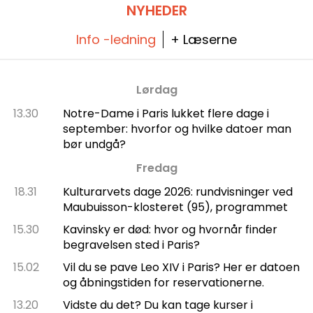
NYHEDER
Info -ledning
+ Læserne
Lørdag
13.30
Notre-Dame i Paris lukket flere dage i
september: hvorfor og hvilke datoer man
bør undgå?
Fredag
18.31
Kulturarvets dage 2026: rundvisninger ved
Maubuisson-klosteret (95), programmet
15.30
Kavinsky er død: hvor og hvornår finder
begravelsen sted i Paris?
15.02
Vil du se pave Leo XIV i Paris? Her er datoen
og åbningstiden for reservationerne.
13.20
Vidste du det? Du kan tage kurser i