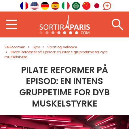
Velkommen
Sjov
Sport og velvære
Pilate Reformer på Episod: en intens gruppetime for dyb
muskelstyrke
PILATE REFORMER PÅ
EPISOD: EN INTENS
GRUPPETIME FOR DYB
MUSKELSTYRKE