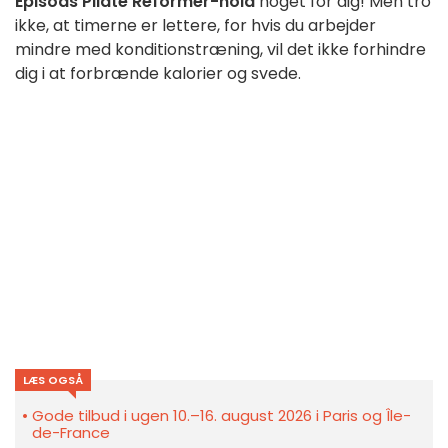
Episods
Pilate Reformer-hold
noget for dig! Men tro
ikke, at timerne er lettere, for hvis du arbejder
mindre med konditionstræning, vil det ikke forhindre
dig i at forbrænde kalorier og svede.
LÆS OGSÅ
Gode tilbud i ugen 10.–16. august 2026 i Paris og Île-
de-France