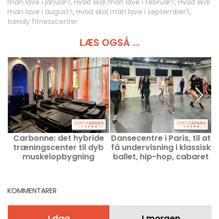
man lave i januar?
,
Hvad skal man lave i februar?
,
Hvad skal
man lave i august?
,
Hvad skal man lave i september?
,
trendy fitnesscenter
LÆS OGSÅ ...
Carbonne: det hybride
Dansecentre i Paris, til at
træningscenter til dyb
få undervisning i klassisk
r
muskelopbygning
ballet, hip-hop, cabaret
eller moderne dans.
KOMMENTARER
I dag
I morgen