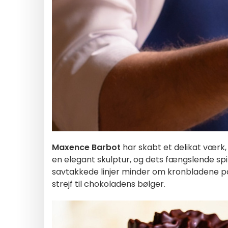
Maxence Barbot
har skabt et delikat værk
en elegant skulptur, og dets fængslende spi
savtakkede linjer minder om kronbladene på e
strejf til chokoladens bølger.