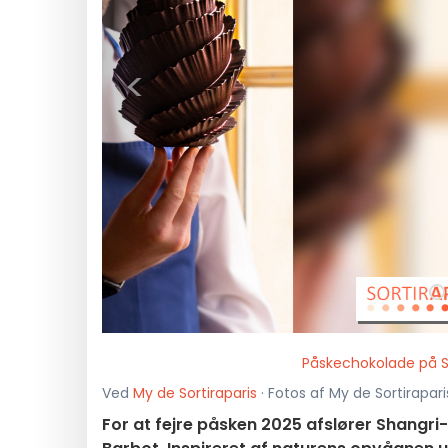
<
Påskechokolade på S
Ved
My de Sortiraparis
· Fotos af My de Sortirapari
For at fejre påsken 2025 afslører Shangri-