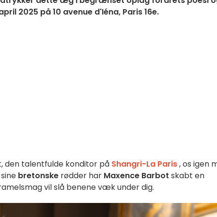
udtrykker dette æg i begrænset oplag forårets poesi 
 april 2025 på 10 avenue d'Iéna, Paris 16e.
, den talentfulde konditor på
Shangri-La Paris
, os igen
 sine
bretonske
rødder har
Maxence Barbot
skabt en
ramelsmag vil slå benene væk under dig.