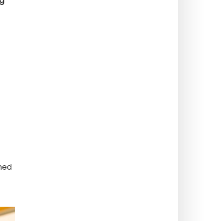
og
 med