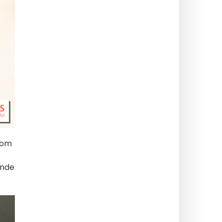
som
ende