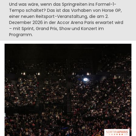
Und was wäre, wenn das Springreiten ins Formel-1-
Tempo schaltet? Das ist das Vorhaben von Horse GP,
einer neuen Reitsport-Veranstaltung, die am 2.
Dezember 2026 in der Accor Arena Paris erwartet wird
– mit Sprint, Grand Prix, Show und Konzert im
Programm.