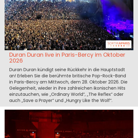
Duran Duran live in Paris-Bercy im Oktober
2026
Duran Duran kündigt seine Rückkehr in die Hauptstadt
an! Erleben Sie die berühmte britische Pop-Rock-Band
in Paris-Bercy am Mittwoch, dem 28. Oktober 2026. Die
Gelegenheit, wieder in ihre zahlreichen ikonischen Hits
einzutauchen, wie „Ordinary World“, „The Reflex“ oder
auch „Save a Prayer“ und „Hungry Like the Wolf“.