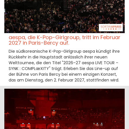
aespa, die K-Pop-Girlgroup, tritt im Februar
2027 in Paris-Bercy auf.
Die südkoreanische K-Pop-Girlgroup aespa kündigt ihre
Rückkehr in die Hauptstadt anlässlich ihrer neuen
Welttournee, die den Titel "2026–27 aespa LIVE TOUR –
SYNK : COMPLæXITY" trägt. Erleben Sie das Line-up auf
der Bühne von Paris Bercy bei einem einzigen Konzert,
das am Dienstag, den 2. Februar 2027, stattfinden wird.