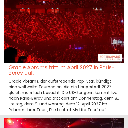
Gracie Abrams tritt im April 2027 in Paris-
Bercy auf.
Gracie Abrams, der aufstrebende Pop-Star, kündigt
eine weltweite Tournee an, die die Hauptstadt 2027
gleich mehrfach besucht. Die US-Sängerin kommt live
nach Paris-Bercy und tritt dort am Donnerstag, dem 8.,
Freitag, dem 9. und Montag, dem 12. April 2027 im
Rahmen ihrer Tour „The Look at My Life Tour“ auf.