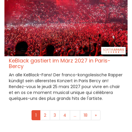
KeBlack gastiert im März 2027 in Paris-
Bercy
An alle KeBlack-Fans! Der franco-kongolesische Rapper
kündigt sein allererstes Konzert in Paris Bercy an!
Rendez-vous le jeudi 25 mars 2027 pour vivre en chair
et en os ce moment musical unique qui célèbrera
quelques-uns des plus grands hits de l'artiste.
1
2
3
4
...
18
»