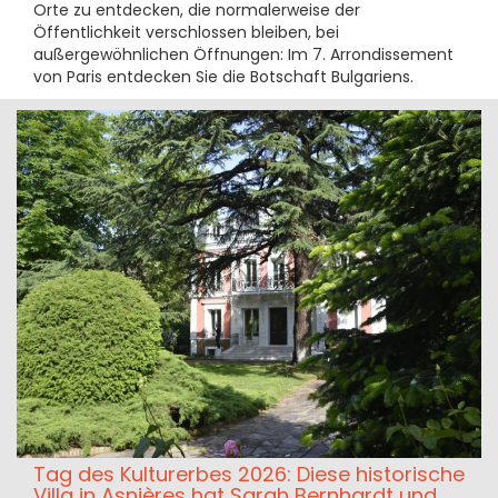
Orte zu entdecken, die normalerweise der
Öffentlichkeit verschlossen bleiben, bei
außergewöhnlichen Öffnungen: Im 7. Arrondissement
von Paris entdecken Sie die Botschaft Bulgariens.
Tag des Kulturerbes 2026: Diese historische
Villa in Asnières hat Sarah Bernhardt und