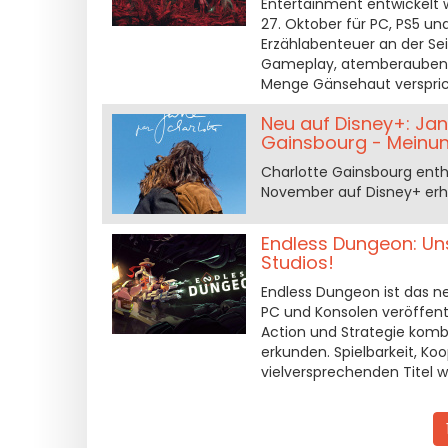
Entertainment entwickelt wu
27. Oktober für PC, PS5 un
Erzählabenteuer an der Seit
Gameplay, atemberaubende
Menge Gänsehaut verspricht
Neu auf Disney+: Jan
Gainsbourg - Meinu
Charlotte Gainsbourg enthül
November auf Disney+ erhäl
Endless Dungeon: Un
Studios!
Endless Dungeon ist das ne
PC und Konsolen veröffent
Action und Strategie komb
erkunden. Spielbarkeit, Ko
vielversprechenden Titel w