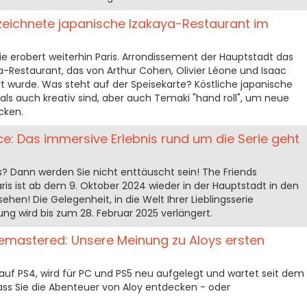
zeichnete japanische Izakaya-Restaurant im
e erobert weiterhin Paris. Arrondissement der Hauptstadt das
a-Restaurant, das von Arthur Cohen, Olivier Léone und Isaac
t wurde. Was steht auf der Speisekarte? Köstliche japanische
ls auch kreativ sind, aber auch Temaki "hand roll", um neue
cken.
ce: Das immersive Erlebnis rund um die Serie geht
ds? Dann werden Sie nicht enttäuscht sein! The Friends
ris ist ab dem 9. Oktober 2024 wieder in der Hauptstadt in den
hen! Die Gelegenheit, in die Welt Ihrer Lieblingsserie
ung wird bis zum 28. Februar 2025 verlängert.
emastered: Unsere Meinung zu Aloys ersten
 auf PS4, wird für PC und PS5 neu aufgelegt und wartet seit dem
ass Sie die Abenteuer von Aloy entdecken - oder