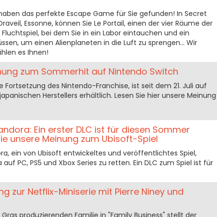
r haben das perfekte Escape Game für Sie gefunden! In Secret
raveil, Essonne, können Sie Le Portail, einen der vier Räume der
 Fluchtspiel, bei dem Sie in ein Labor eintauchen und ein
en, um einen Alienplaneten in die Luft zu sprengen... Wir
ählen es Ihnen!
inung zum Sommerhit auf Nintendo Switch
e Fortsetzung des Nintendo-Franchise, ist seit dem 21. Juli auf
panischen Herstellers erhältlich. Lesen Sie hier unsere Meinung
!
Pandora: Ein erster DLC ist für diesen Sommer
 Sie unsere Meinung zum Ubisoft-Spiel
ra, ein von Ubisoft entwickeltes und veröffentlichtes Spiel,
auf PC, PS5 und Xbox Series zu retten. Ein DLC zum Spiel ist für
g zur Netflix-Miniserie mit Pierre Niney und
Gras produzierenden Familie in "Family Business" stellt der