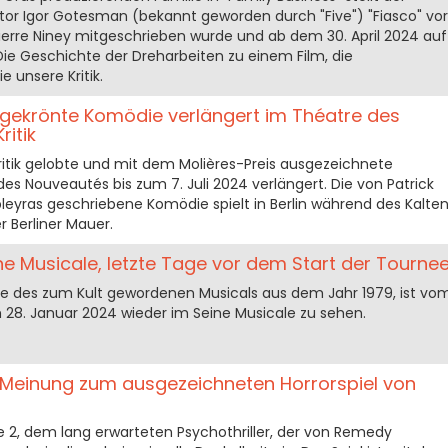
r Igor Gotesman (bekannt geworden durch "Five") "Fiasco" vor
Pierre Niney mitgeschrieben wurde und ab dem 30. April 2024 auf
 Die Geschichte der Dreharbeiten zu einem Film, die
e unsere Kritik.
eisgekrönte Komödie verlängert im Théatre des
ritik
 Kritik gelobte und mit dem Molières-Preis ausgezeichnete
es Nouveautés bis zum 7. Juli 2024 verlängert. Die von Patrick
eyras geschriebene Komödie spielt in Berlin während des Kalte
r Berliner Mauer.
ne Musicale, letzte Tage vor dem Start der Tourne
ge des zum Kult gewordenen Musicals aus dem Jahr 1979, ist vo
 28. Januar 2024 wieder im Seine Musicale zu sehen.
 Meinung zum ausgezeichneten Horrorspiel von
 2, dem lang erwarteten Psychothriller, der von Remedy