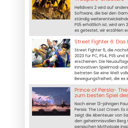
Helldivers 2 wird auf ande
Software, die bei den Gam
ständig weiterentwickelnd
PS5 erhältlich ist, wird am
es getestet, wir erzählen e
Street Fighter 6: Das
Street Fighter 6, die näch
2023 für PC, PS4, PS5 und X
erscheinen. Die Neuauflage
innovativen Spielmodi und
betreten Sie eine Welt vol
Bewegungsfreiheit, die es
Prince of Persia- Th
zum besten Spiel de
Nach einer 13-jährigen Pau
Persia: The Lost Crown. Es 
zeigt die Abenteuer von S
den geheimnisvollen Berg 
persischen Mythologie inspi