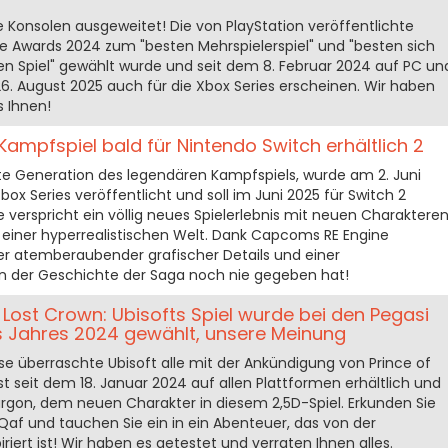
re Konsolen ausgeweitet! Die von PlayStation veröffentlichte
e Awards 2024 zum "besten Mehrspielerspiel" und "besten sich
en Spiel" gewählt wurde und seit dem 8. Februar 2024 auf PC un
 26. August 2025 auch für die Xbox Series erscheinen. Wir haben
s Ihnen!
 Kampfspiel bald für Nintendo Switch erhältlich 2
ste Generation des legendären Kampfspiels, wurde am 2. Juni
box Series veröffentlicht und soll im Juni 2025 für Switch 2
 verspricht ein völlig neues Spielerlebnis mit neuen Charakteren
 einer hyperrealistischen Welt. Dank Capcoms RE Engine
ler atemberaubender grafischer Details und einer
 in der Geschichte der Saga noch nie gegeben hat!
e Lost Crown: Ubisofts Spiel wurde bei den Pegasi
s Jahres 2024 gewählt, unsere Meinung
se überraschte Ubisoft alle mit der Ankündigung von Prince of
ist seit dem 18. Januar 2024 auf allen Plattformen erhältlich und
argon, dem neuen Charakter in diesem 2,5D-Spiel. Erkunden Sie
Qaf und tauchen Sie ein in ein Abenteuer, das von der
riert ist! Wir haben es getestet und verraten Ihnen alles.