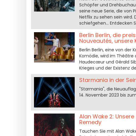
Schöpfer und Drehbuchauto
seine neue Serie, die von 
Netflix zu sehen sein wird.
schiefgehen... Entdecken Si
Berlin Berlin, die pr
Nouveautés, unsere K
Berlin Berlin, eine von der
Komödie, wird im Théâtre d
Haudecœur und Gérald Sibl
Krieges und der Existenz de
Starmania in der Sei
"Starmania", die Neuaufla
14. November 2023 bis zum
Alan Wake 2: Unsere
Remedy
Tauchen Sie mit Alan Wake