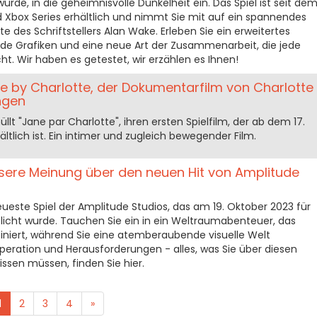
rde, in die geheimnisvolle Dunkelheit ein. Das Spiel ist seit de
d Xbox Series erhältlich und nimmt Sie mit auf ein spannendes
e des Schriftstellers Alan Wake. Erleben Sie ein erweitertes
 Grafiken und eine neue Art der Zusammenarbeit, die jede
. Wir haben es getestet, wir erzählen es Ihnen!
e by Charlotte, der Dokumentarfilm von Charlotte
ngen
lt "Jane par Charlotte", ihren ersten Spielfilm, der ab dem 17.
tlich ist. Ein intimer und zugleich bewegender Film.
sere Meinung über den neuen Hit von Amplitude
ueste Spiel der Amplitude Studios, das am 19. Oktober 2023 für
licht wurde. Tauchen Sie ein in ein Weltraumabenteuer, das
iniert, während Sie eine atemberaubende visuelle Welt
operation und Herausforderungen - alles, was Sie über diesen
issen müssen, finden Sie hier.
1
2
3
4
»