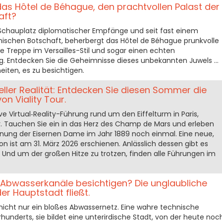
as Hôtel de Béhague, den prachtvollen Palast der
aft?
r Schauplatz diplomatischer Empfänge und seit fast einem
nischen Botschaft, beherbergt das Hôtel de Béhague prunkvolle
re Treppe im Versailles-Stil und sogar einen echten
ng. Entdecken Sie die Geheimnisse dieses unbekannten Juwels …
iten, es zu besichtigen.
tueller Realität: Entdecken Sie diesen Sommer die
on Viality Tour.
e Virtual‑Reality-Führung rund um den Eiffelturm in Paris,
ur. Tauchen Sie ein in das Herz des Champ de Mars und erleben
ffnung der Eisernen Dame im Jahr 1889 noch einmal. Eine neue,
n ist am 31. März 2026 erschienen. Anlässlich dessen gibt es
 Und um der großen Hitze zu trotzen, finden alle Führungen im
 Abwasserkanäle besichtigen? Die unglaubliche
der Hauptstadt fließt.
st nicht nur ein bloßes Abwassernetz. Eine wahre technische
rhunderts, sie bildet eine unterirdische Stadt, von der heute noc