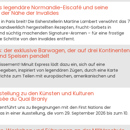
as legendäre Normandie-Eiscafé und seine
 der Nähe der Invalides
n Paris breit! Die Eisherstellerin Martine Lambert verwöhnt das 7
handwerklich hergestellten Rezepten, Frucht-Sorbets in
nd süchtig machenden Signature-Aromen – für eine frostige
 Schritte von den Invalides entfernt.
: der exklusive Barwagen, der auf drei Kontinenten
und Speisen pendelt
issement! Minuit Express lädt dazu ein, sich auf eine
egeben, inspiriert von legendären Zügen, durch eine Karte
erichte zum Teilen mit europäischen, amerikanischen und
sstellung zu den Künsten und Kulturen
ée du Quai Branly
entführt uns zu Begegnungen mit den First Nations der
s in einer Ausstellung, die vom 29. September 2026 bis zum 10.