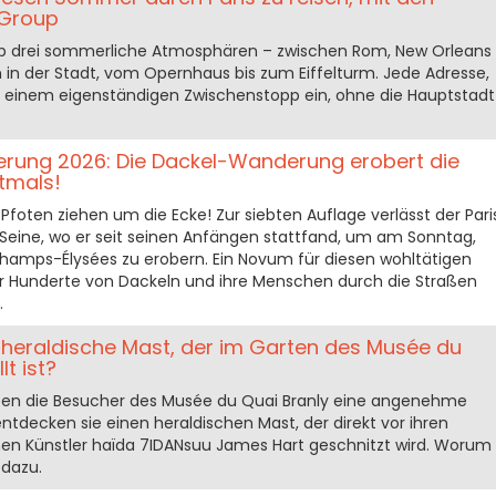
 Group
Group drei sommerliche Atmosphären – zwischen Rom, New Orleans
 in der Stadt, vom Opernhaus bis zum Eiffelturm. Jede Adresse,
 zu einem eigenständigen Zwischenstopp ein, ohne die Hauptstadt
rung 2026: Die Dackel-Wanderung erobert die
tmals!
Pfoten ziehen um die Ecke! Zur siebten Auflage verlässt der Pari
 Seine, wo er seit seinen Anfängen stattfand, um am Sonntag,
Champs-Élysées zu erobern. Ein Novum für diesen wohltätigen
hr Hunderte von Dackeln und ihre Menschen durch die Straßen
.
er heraldische Mast, der im Garten des Musée du
t ist?
ben die Besucher des Musée du Quai Branly eine angenehme
tdecken sie einen heraldischen Mast, der direkt vor ihren
en Künstler haïda 7IDANsuu James Hart geschnitzt wird. Worum
 dazu.