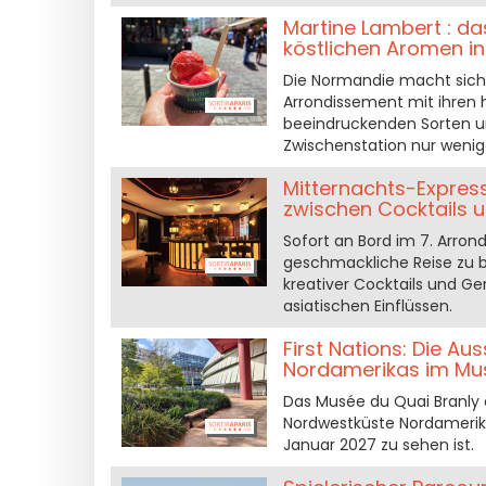
Martine Lambert : d
köstlichen Aromen in
Die Normandie macht sich i
Arrondissement mit ihren 
beeindruckenden Sorten u
Zwischenstation nur wenige
Mitternachts-Express
zwischen Cocktails 
Sofort an Bord im 7. Arrond
geschmackliche Reise zu b
kreativer Cocktails und G
asiatischen Einflüssen.
First Nations: Die Au
Nordamerikas im Mus
Das Musée du Quai Branly 
Nordwestküste Nordamerika
Januar 2027 zu sehen ist.