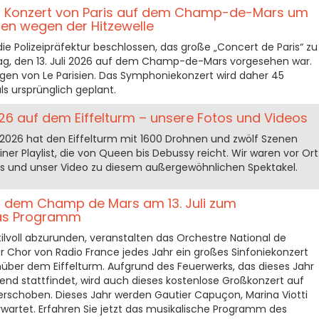
as Konzert von Paris auf dem Champ-de-Mars um
en wegen der Hitzewelle
ie Polizeipräfektur beschlossen, das große „Concert de Paris“ zu
ag, den 13. Juli 2026 auf dem Champ-de-Mars vorgesehen war.
egen von Le Parisien. Das Symphoniekonzert wird daher 45
s ursprünglich geplant.
26 auf dem Eiffelturm – unsere Fotos und Videos
i 2026 hat den Eiffelturm mit 1600 Drohnen und zwölf Szenen
iner Playlist, die von Queen bis Debussy reicht. Wir waren vor Ort
s und unser Video zu diesem außergewöhnlichen Spektakel.
uf dem Champ de Mars am 13. Juli zum
das Programm
ilvoll abzurunden, veranstalten das Orchestre National de
er Chor von Radio France jedes Jahr ein großes Sinfoniekonzert
er dem Eiffelturm. Aufgrund des Feuerwerks, das dieses Jahr
d stattfindet, wird auch dieses kostenlose Großkonzert auf
verschoben. Dieses Jahr werden Gautier Capuçon, Marina Viotti
rwartet. Erfahren Sie jetzt das musikalische Programm des