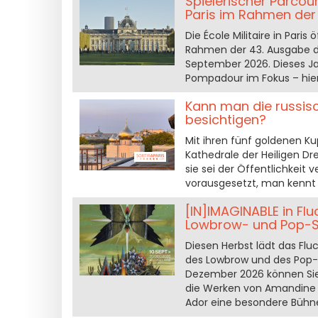
Spielerischer Parcou
Paris im Rahmen de
Die École Militaire in Pari
Rahmen der 43. Ausgabe d
September 2026. Dieses J
Pompadour im Fokus – hier 
Kann man die russisc
besichtigen?
Mit ihren fünf goldenen Ku
Kathedrale der Heiligen Dre
sie sei der Öffentlichkei
vorausgesetzt, man kennt 
[IN]IMAGINABLE in Flu
Lowbrow- und Pop-S
Diesen Herbst lädt das Fluc
des Lowbrow und des Pop-
Dezember 2026 können Sie 
die Werken von Amandine U
Ador eine besondere Bühne