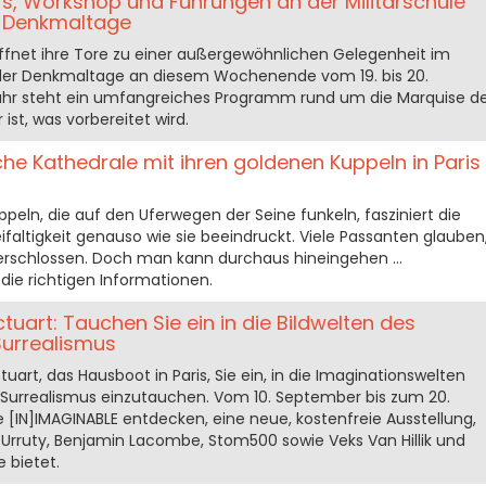
rs, Workshop und Führungen an der Militärschule
r Denkmaltage
s öffnet ihre Tore zu einer außergewöhnlichen Gelegenheit im
er Denkmaltage an diesem Wochenende vom 19. bis 20.
ahr steht ein umfangreiches Programm rund um die Marquise d
ist, was vorbereitet wird.
he Kathedrale mit ihren goldenen Kuppeln in Paris
ppeln, die auf den Uferwegen der Seine funkeln, fasziniert die
ifaltigkeit genauso wie sie beeindruckt. Viele Passanten glauben
t verschlossen. Doch man kann durchaus hineingehen …
die richtigen Informationen.
ctuart: Tauchen Sie ein in die Bildwelten des
urrealismus
tuart, das Hausboot in Paris, Sie ein, in die Imaginationswelten
Surrealismus einzutauchen. Vom 10. September bis zum 20.
[IN]IMAGINABLE entdecken, eine neue, kostenfreie Ausstellung,
rruty, Benjamin Lacombe, Stom500 sowie Veks Van Hillik und
 bietet.