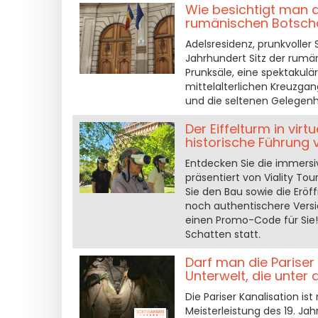
Wie besichtigt man d
rumänischen Botsch
Adelsresidenz, prunkvolle
Jahrhundert Sitz der rumä
Prunksäle, eine spektakulä
mittelalterlichen Kreuzga
und die seltenen Gelegenhe
Der Eiffelturm in vir
historische Führung v
Entdecken Sie die immersiv
präsentiert von Viality To
Sie den Bau sowie die Erö
noch authentischere Versio
einen Promo-Code für Sie!
Schatten statt.
Darf man die Pariser
Unterwelt, die unter 
Die Pariser Kanalisation i
Meisterleistung des 19. Jah