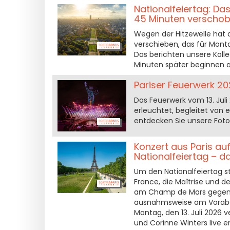
Nationalfeiertag: D
45 Minuten verschob
Wegen der Hitzewelle hat d
verschieben, das für Mont
Das berichten unsere Koll
Minuten später beginnen al
Pariser Feuerwerk 20
Das Feuerwerk vom 13. Jul
erleuchtet, begleitet von e
entdecken Sie unsere Foto
Konzert aus Paris a
Nationalfeiertag – 
Um den Nationalfeiertag st
France, die Maîtrise und d
am Champ de Mars gegenüb
ausnahmsweise am Voraben
Montag, den 13. Juli 2026 
und Corinne Winters live e