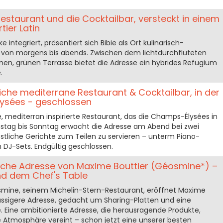
Restaurant und die Cocktailbar, versteckt in einem
ier Latin
 integriert, präsentiert sich Bibie als Ort kulinarisch-
l von morgens bis abends. Zwischen dem lichtdurchfluteten
nen, grünen Terrasse bietet die Adresse ein hybrides Refugium
.
liche mediterrane Restaurant & Cocktailbar, in der
ysées - geschlossen
he, mediterran inspirierte Restaurant, das die Champs-Élysées in
stag bis Sonntag erwacht die Adresse am Abend bei zwei
stliche Gerichte zum Teilen zu servieren – unterm Piano-
 DJ-Sets. Endgültig geschlossen.
ische Adresse von Maxime Bouttier (Géosmine*) –
d dem Chef's Table
smine, seinem Michelin-Stern-Restaurant, eröffnet Maxime
lässigere Adresse, gedacht um Sharing-Platten und eine
 Eine ambitionierte Adresse, die herausragende Produkte,
 Atmosphäre vereint – schon jetzt eine unserer besten