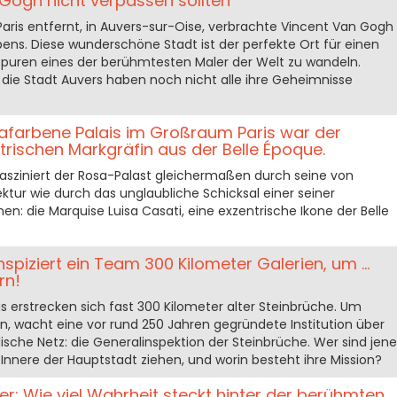
Gogh nicht verpassen sollten
aris entfernt, in Auvers-sur-Oise, verbrachte Vincent Van Gogh
bens. Diese wunderschöne Stadt ist der perfekte Ort für einen
puren eines der berühmtesten Maler der Welt zu wandeln.
die Stadt Auvers haben noch nicht alle ihre Geheimnisse
safarbene Palais im Großraum Paris war der
trischen Markgräfin aus der Belle Époque.
, fasziniert der Rosa-Palast gleichermaßen durch seine von
itektur wie durch das unglaubliche Schicksal einer seiner
: die Marquise Luisa Casati, eine exzentrische Ikone der Belle
nspiziert ein Team 300 Kilometer Galerien, um ...
rn!
s erstrecken sich fast 300 Kilometer alter Steinbrüche. Um
en, wacht eine vor rund 250 Jahren gegründete Institution über
dische Netz: die Generalinspektion der Steinbrüche. Wer sind jene
s Innere der Hauptstadt ziehen, und worin besteht ihre Mission?
: Wie viel Wahrheit steckt hinter der berühmten