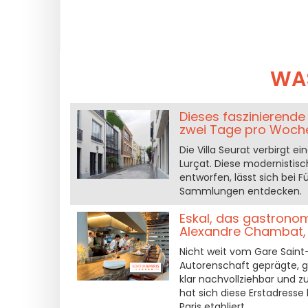
WAS
Dieses faszinierende 
zwei Tage pro Woche
Die Villa Seurat verbirgt e
Lurçat. Diese modernistisc
entworfen, lässt sich bei 
Sammlungen entdecken.
Eskal, das gastrono
Alexandre Chambat, 
Nicht weit vom Gare Saint-L
Autorenschaft geprägte, ga
klar nachvollziehbar und z
hat sich diese Erstadresse
Paris etabliert.