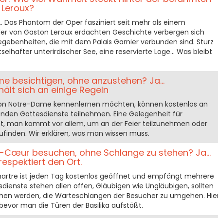
 Leroux?
... Das Phantom der Oper fasziniert seit mehr als einem
der von Gaston Leroux erdachten Geschichte verbergen sich
gebenheiten, die mit dem Palais Garnier verbunden sind. Sturz
tselhafter unterirdischer See, eine reservierte Loge... Was bleibt
 besichtigen, ohne anzustehen? Ja...
ält sich an einige Regeln
 von Notre-Dame kennenlernen möchten, können kostenlos an
denden Gottesdienste teilnehmen. Eine Gelegenheit für
t, man kommt vor allem, um an der Feier teilzunehmen oder
nzufinden. Wir erklären, was man wissen muss.
Cœur besuchen, ohne Schlange zu stehen? Ja...
espektiert den Ort.
rtre ist jeden Tag kostenlos geöffnet und empfängt mehrere
dienste stehen allen offen, Gläubigen wie Ungläubigen, sollten
ehen werden, die Warteschlangen der Besucher zu umgehen. Hie
 bevor man die Türen der Basilika aufstößt.