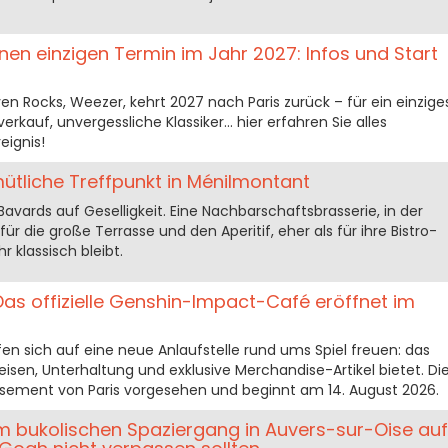
inen einzigen Termin im Jahr 2027: Infos und Start
ven Rocks, Weezer, kehrt 2027 nach Paris zurück – für ein einzige
rkauf, unvergessliche Klassiker… hier erfahren Sie alles
eignis!
ütliche Treffpunkt in Ménilmontant
Bavards auf Geselligkeit. Eine Nachbarschaftsbrasserie, in der
r die große Terrasse und den Aperitif, eher als für ihre Bistro-
r klassisch bleibt.
Das offizielle Genshin-Impact-Café eröffnet im
n sich auf eine neue Anlaufstelle rund ums Spiel freuen: das
eisen, Unterhaltung und exklusive Merchandise-Artikel bietet. Di
dissement von Paris vorgesehen und beginnt am 14. August 2026.
nem bukolischen Spaziergang in Auvers-sur-Oise auf