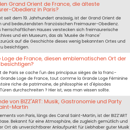
en Grand Orient de France, die älteste
rer-Obedienz in Paris?
seit dem 19. Jahrhundert ansässig, ist der Grand Orient de
ten und bedeutendsten französischen Freimaurer-Obedienz.
s herrschaftlichen Hauses verstecken sich freimaurerische
rchives und ein Museum, das als 'Musée de France'
ck zurück auf die Geschichte dieses wenig bekannten Ortes und
zu besichtigen.
 Loge de France, diesen emblematischen Ort der
, besichtigen?
 de Paris se cache l'un des principaux sièges de la franc-
e Grande Loge de France, tout comme la Grande Loge Féminine
toire riche de patrimoine, de philosophie et d'épisodes
üren durchschreiten ? Hier ist, was man wissen sollte.
nde von BIZZ'ART: Musik, Gastronomie und Party
aint-Martin
ements von Paris, längs des Canal Saint-Martin, ist der BIZZ’ART
 Oase. Bekannt für eine Atmosphäre, die zugleich gemütlich und
eser Ort als unverzichtbarer Anlaufpunkt für Liebhaber guter Musik