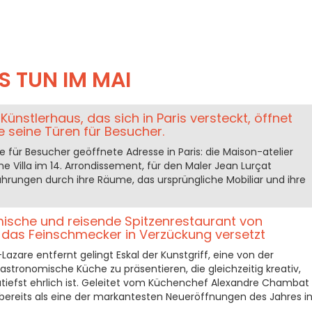
 TUN IM MAI
Künstlerhaus, das sich in Paris versteckt, öffnet
 seine Türen für Besucher.
ine für Besucher geöffnete Adresse in Paris: die Maison-atelier
he Villa im 14. Arrondissement, für den Maler Jean Lurçat
Führungen durch ihre Räume, das ursprüngliche Mobiliar und ihre
mische und reisende Spitzenrestaurant von
das Feinschmecker in Verzückung versetzt
azare entfernt gelingt Eskal der Kunstgriff, eine von der
stronomische Küche zu präsentieren, die gleichzeitig kreativ,
utiefst ehrlich ist. Geleitet vom Küchenchef Alexandre Chambat
 bereits als eine der markantesten Neueröffnungen des Jahres i