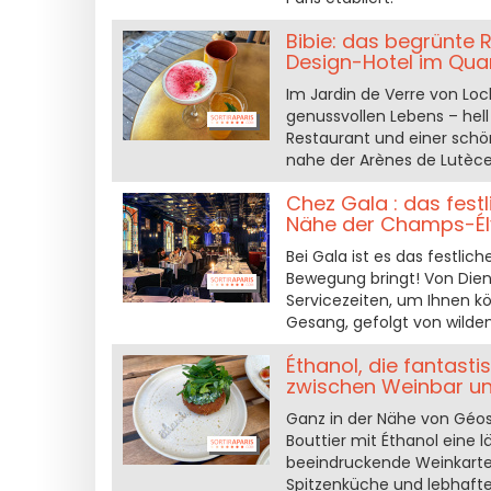
Bibie: das begrünte 
Design-Hotel im Quart
Im Jardin de Verre von Locke
genussvollen Lebens – hel
Restaurant und einer schö
nahe der Arènes de Lutèce
Chez Gala : das fest
Nähe der Champs-Él
Bei Gala ist es das festlic
Bewegung bringt! Von Dien
Servicezeiten, um Ihnen kö
Gesang, gefolgt von wilden
Éthanol, die fantast
zwischen Weinbar un
Ganz in der Nähe von Géo
Bouttier mit Éthanol eine 
beeindruckende Weinkarte.
Spitzenküche und lebhafte