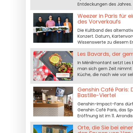
Entdeckungen des Jahres.
Weezer in Paris für e
des Vorverkaufs
Die Kultband des alternati
Konzert. Datum, Kartenvorve
Wissenswerte zu diesem Er
Les Bavards, der gem
In Ménilmontant setzt Les 
man sich gern Zeit nimmt fü
Küche, die nach wie vor seh
Genshin Café Paris: 
Bastille-Viertel
Genshin-Impact-Fans dürfe
Genshin Café Paris, das Sp
Eröffnung ist im 11. Arron
Orte, die Sie bei ei