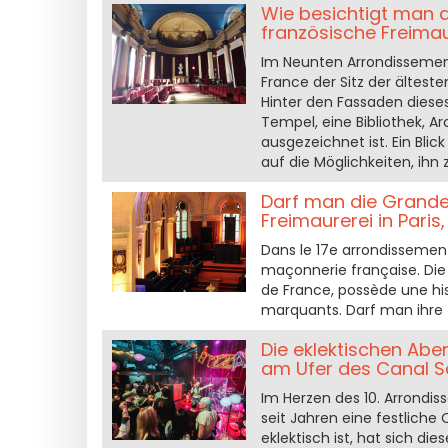
Wie besichtigt man d
französische Freimau
Im Neunten Arrondissement 
France der Sitz der ältes
Hinter den Fassaden diese
Tempel, eine Bibliothek, A
ausgezeichnet ist. Ein Bli
auf die Möglichkeiten, ihn 
Darf man die Grande
Freimaurerei in Paris
Dans le 17e arrondissement
maçonnerie française. Di
de France, possède une his
marquants. Darf man ihre T
Die eklektischen Abe
am Ufer des Canal S
Im Herzen des 10. Arrondiss
seit Jahren eine festliche
eklektisch ist, hat sich di