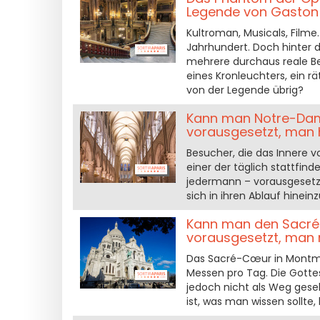
Legende von Gaston
Kultroman, Musicals, Filme
Jahrhundert. Doch hinter 
mehrere durchaus reale Be
eines Kronleuchters, ein rä
von der Legende übrig?
Kann man Notre-Dame
vorausgesetzt, man h
Besucher, die das Innere
einer der täglich stattfin
jedermann – vorausgesetz
sich in ihren Ablauf hinei
Kann man den Sacré-
vorausgesetzt, man r
Das Sacré-Cœur in Montma
Messen pro Tag. Die Gottes
jedoch nicht als Weg ges
ist, was man wissen sollte,