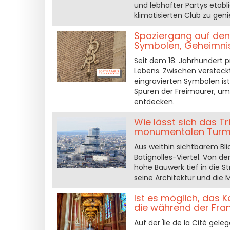
und lebhafter Partys etabl
klimatisierten Club zu gen
Spaziergang auf den 
Symbolen, Geheimnis
Seit dem 18. Jahrhundert p
Lebens. Zwischen versteck
eingravierten Symbolen ist
Spuren der Freimaurer, um 
entdecken.
Wie lässt sich das Tr
monumentalen Turm 
Aus weithin sichtbarem Blic
Batignolles-Viertel. Von d
hohe Bauwerk tief in die Str
seine Architektur und die 
Ist es möglich, das K
die während der Fran
Auf der Île de la Cité gele