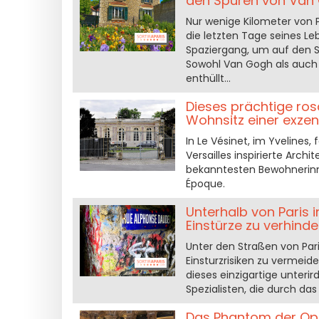
den Spuren von Van 
Nur wenige Kilometer von P
die letzten Tage seines Le
Spaziergang, um auf den S
Sowohl Van Gogh als auch 
enthüllt...
Dieses prächtige ro
Wohnsitz einer exzen
In Le Vésinet, im Yvelines
Versailles inspirierte Arch
bekanntesten Bewohnerinnen
Époque.
Unterhalb von Paris i
Einstürze zu verhinde
Unter den Straßen von Pari
Einsturzrisiken zu vermeid
dieses einzigartige unterir
Spezialisten, die durch da
Das Phantom der Oper