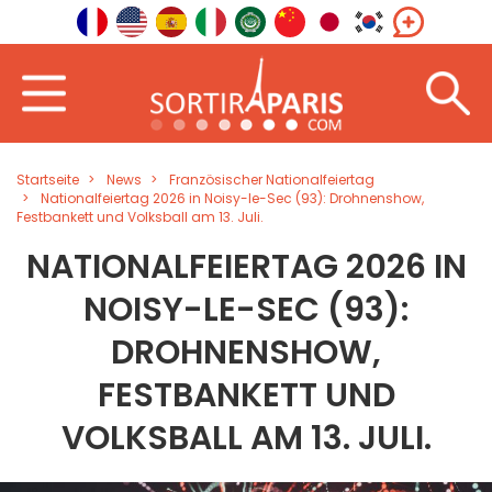
Startseite
News
Französischer Nationalfeiertag
Nationalfeiertag 2026 in Noisy-le-Sec (93): Drohnenshow,
Festbankett und Volksball am 13. Juli.
NATIONALFEIERTAG 2026 IN
NOISY-LE-SEC (93):
DROHNENSHOW,
FESTBANKETT UND
VOLKSBALL AM 13. JULI.