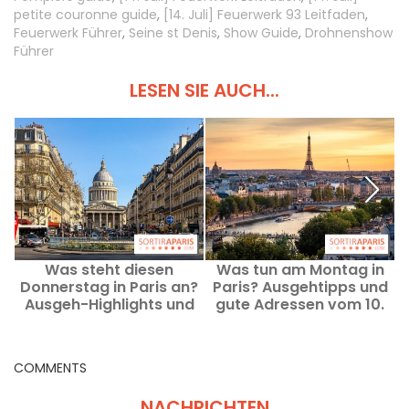
petite couronne guide
,
[14. Juli] Feuerwerk 93 Leitfaden
,
Feuerwerk Führer
,
Seine st Denis
,
Show Guide
,
Drohnenshow
Führer
LESEN SIE AUCH...
Was steht diesen
Was tun am Montag in
Donnerstag in Paris an?
Paris? Ausgehtipps und
T
Ausgeh-Highlights und
gute Adressen vom 10.
Tipps vom 13. August
August 2026
2026
COMMENTS
NACHRICHTEN