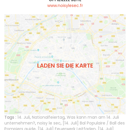
www.noisylesec.fr
LADEN SIE DIE KARTE
Tags :
14. Juli
,
Nationalfeiertag
,
Was kann man am 14. Juli
unternehmen?
,
noisy le sec
,
[14. Juli] Bal Populaire / Ball des
Pompiers guide
,
[14. Juli] Feuerwerk Leitfaden
,
[14. Juli]