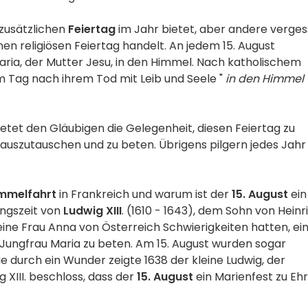
 zusätzlichen
Feiertag
im Jahr bietet, aber andere verge
einen religiösen Feiertag handelt. An jedem 15. August
ria, der Mutter Jesu, in den Himmel. Nach katholischem
 Tag nach ihrem Tod mit Leib und Seele "
in den Himmel
bietet den Gläubigen die Gelegenheit, diesen Feiertag zu
 auszutauschen und zu beten. Übrigens pilgern jedes Jahr
immelfahrt
in Frankreich und warum ist der
15. August
ein
ungszeit von
Ludwig XIII
. (1610 - 1643), dem Sohn von Heinr
seine Frau Anna von Österreich Schwierigkeiten hatten, ei
Jungfrau Maria zu beten. Am 15. August wurden sogar
ie durch ein Wunder zeigte 1638 der kleine Ludwig, der
 XIII. beschloss, dass der
15. August
ein Marienfest zu Eh