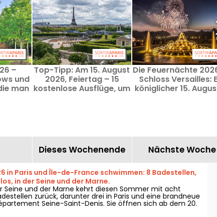
026 –
Top-Tipp: Am 15. August
Die Feuernächte 202
hows und
2026, Feiertag – 15
Schloss Versailles: E
die man
kostenlose Ausflüge, um
königlicher 15. Augus
e der
das Mariä-Himmelfahrt-
den Gärten
fahrt
Wochenende zu
te
genießen.
Dieses Wochenende
Nächste Woche
 in Paris und Île-de-France schwimmen: 8 Badestellen,
os, in der Seine und der Marne.
r Seine und der Marne kehrt diesen Sommer mit acht
estellen zurück, darunter drei in Paris und eine brandneue
épartement Seine-Saint-Denis. Sie öffnen sich ab dem 20.
und ab dem 4. Juli für andere – und bleiben bis Ende August