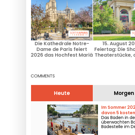
Die Kathedrale Notre-
15. August 2
Dame de Paris feiert
Feiertag: Die S
2026 das Hochfest Mariä
Theaterstücke, 
Aufnahme: Das
am Wochenend
kostenlose Programm
Mariä Himmel
sehen soll
COMMENTS
Heute
Morgen
Im Sommer 2026
davon 5 kostenl
Das Baden in de
überwachten Bad
Badestelle im D
Juni für einige 