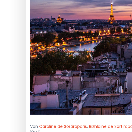
Von
Caroline de Sortiraparis
,
Rizhlaine de Sortirapa