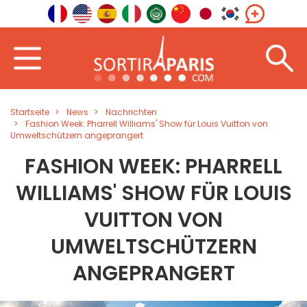
Startseite
News
Nachrichten
Fashion Week: Pharrell Williams' Show für Louis Vuitton von
Umweltschützern angeprangert
FASHION WEEK: PHARRELL
WILLIAMS' SHOW FÜR LOUIS
VUITTON VON
UMWELTSCHÜTZERN
ANGEPRANGERT