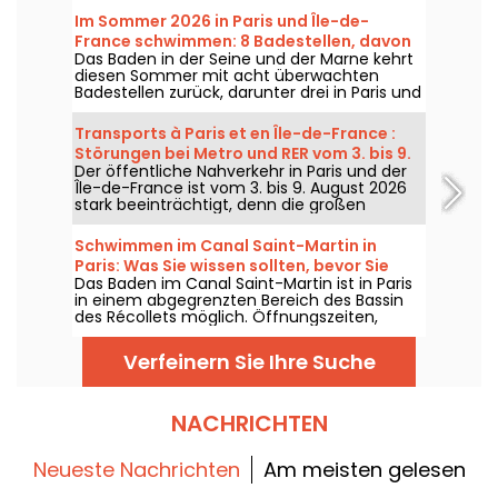
Im Sommer 2026 in Paris und Île-de-
France schwimmen: 8 Badestellen, davon
Das Baden in der Seine und der Marne kehrt
5 kostenlos, in der Seine und der Marne.
diesen Sommer mit acht überwachten
Badestellen zurück, darunter drei in Paris und
eine brandneue Badestelle im Département
Seine-Saint-Denis. Sie öffnen sich ab dem
Transports à Paris et en Île-de-France :
20. Juni für einige und ab dem 4. Juli für
Störungen bei Metro und RER vom 3. bis 9.
andere – und bleiben bis Ende August 2026
Der öffentliche Nahverkehr in Paris und der
August 2026
offen.
Île-de-France ist vom 3. bis 9. August 2026
stark beeinträchtigt, denn die großen
Sommerbaustellen belasten einige Linien
massiv – laut RATP und SNCF.
Schwimmen im Canal Saint-Martin in
Paris: Was Sie wissen sollten, bevor Sie
Das Baden im Canal Saint-Martin ist in Paris
dorthin gehen
in einem abgegrenzten Bereich des Bassin
des Récollets möglich. Öffnungszeiten,
Zugang, kostenloser Eintritt,
Sicherheitsregeln: Hier sind die praktischen
Verfeinern Sie Ihre Suche
Informationen, die Sie vor dem Besuch
kennen sollten.
NACHRICHTEN
Neueste Nachrichten
Am meisten gelesen