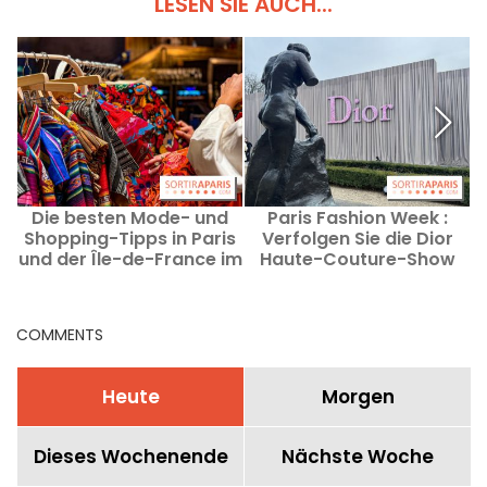
LESEN SIE AUCH...
Die besten Mode- und
Paris Fashion Week :
Shopping-Tipps in Paris
Verfolgen Sie die Dior
und der Île-de-France im
Haute-Couture-Show
August 2026
Herbst/Winter 2026–
2027 jetzt im Video.
COMMENTS
Heute
Morgen
Dieses Wochenende
Nächste Woche