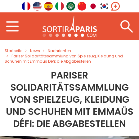
Startseite
News
Nachrichten
Pariser Solidaritätssammlung von Spielzeug, Kleidung und
Schuhen mit Emmaüs Défi: die Abgabestellen
PARISER
SOLIDARITÄTSSAMMLUNG
VON SPIELZEUG, KLEIDUNG
UND SCHUHEN MIT EMMAÜS
DÉFI: DIE ABGABESTELLEN