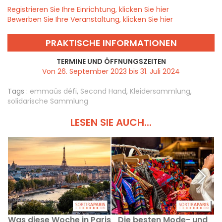
Registrieren Sie Ihre Einrichtung, klicken Sie hier
Bewerben Sie Ihre Veranstaltung, klicken Sie hier
PRAKTISCHE INFORMATIONEN
TERMINE UND ÖFFNUNGSZEITEN
Von 26. September 2023 bis 31. Juli 2024
Tags :
emmaüs défi
,
Second Hand
,
Kleidersammlung
,
solidarische Sammlung
LESEN SIE AUCH...
Was diese Woche in Paris
Die besten Mode- und