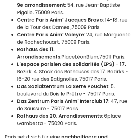
9e
arrondissement
:
54,
rue Jean-Baptiste
Pigalle,
75009 Paris
.
Centre Paris Anim' Jacques Bravo
:
14-18
,
rue
de la Tour des Dames
,
75009 Paris
Centre Paris Anim' Valeyre
:
24,
rue Marguerite
de Rochechouart,
75009 Paris
.
Rathaus des 11.
Arrondissements
:
Place
Léon
Blum,
75011
Paris
.
L'espace parisien des solidarités (EPS) -
17.
Bezirk
:
4. Stock des Rathauses des 17. Bezirks -
16-20 rue des Batignolles, 75017 Paris.
Das Sozialzentrum La Serre Pouchet
:
5,
boulevard du Bois le Prêtre
-
75017 Paris
.
Das Zentrum Paris Anim' Interclub
17
:
47, rue
de Saussure
-
75017 Paris
.
Rathaus des 20.
Arrondissements
:
6
place
Gambetta
-
75020 Paris
.
Paris setzt sich für eine
nachhaltigere und