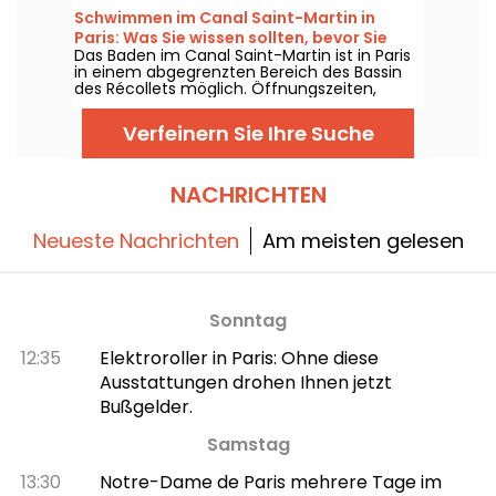
massiv – laut RATP und SNCF.
Schwimmen im Canal Saint-Martin in
Paris: Was Sie wissen sollten, bevor Sie
Das Baden im Canal Saint-Martin ist in Paris
dorthin gehen
in einem abgegrenzten Bereich des Bassin
des Récollets möglich. Öffnungszeiten,
Zugang, kostenloser Eintritt,
Sicherheitsregeln: Hier sind die praktischen
Verfeinern Sie Ihre Suche
Informationen, die Sie vor dem Besuch
kennen sollten.
NACHRICHTEN
Neueste Nachrichten
Am meisten gelesen
Sonntag
12:35
Elektroroller in Paris: Ohne diese
Ausstattungen drohen Ihnen jetzt
Bußgelder.
Samstag
13:30
Notre-Dame de Paris mehrere Tage im