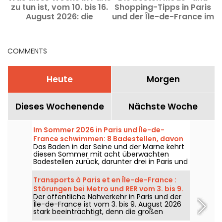
zu tun ist, vom 10. bis 16.
Shopping-Tipps in Paris
August 2026: die
und der Île-de-France im
absoluten Highlights
August 2026
COMMENTS
Heute
Morgen
Dieses Wochenende
Nächste Woche
Im Sommer 2026 in Paris und Île-de-
France schwimmen: 8 Badestellen, davon
Das Baden in der Seine und der Marne kehrt
5 kostenlos, in der Seine und der Marne.
diesen Sommer mit acht überwachten
Badestellen zurück, darunter drei in Paris und
eine brandneue Badestelle im Département
Seine-Saint-Denis. Sie öffnen sich ab dem
Transports à Paris et en Île-de-France :
20. Juni für einige und ab dem 4. Juli für
Störungen bei Metro und RER vom 3. bis 9.
andere – und bleiben bis Ende August 2026
Der öffentliche Nahverkehr in Paris und der
August 2026
offen.
Île-de-France ist vom 3. bis 9. August 2026
stark beeinträchtigt, denn die großen
Sommerbaustellen belasten einige Linien