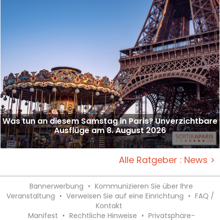
Was tun an diesem Samstag in Paris? Unverzichtbare
Ausflüge am 8. August 2026
Alle Ratgeber : News >
Bannerwerbung
•
Kommunizieren Sie über Ihre
Veranstaltung
•
Verweisen Sie auf eine Einrichtung
•
FAQ /
Kontakt
Manifest
•
Rechtliche Hinweise
•
Privatsphäre-