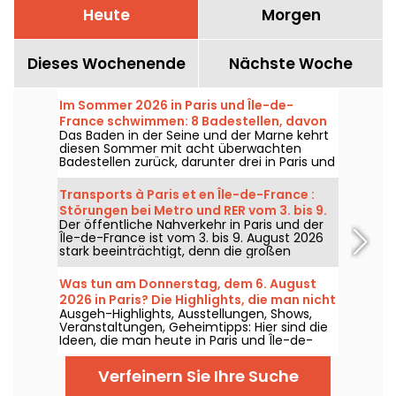
Heute
Morgen
Dieses Wochenende
Nächste Woche
Im Sommer 2026 in Paris und Île-de-
France schwimmen: 8 Badestellen, davon
Das Baden in der Seine und der Marne kehrt
5 kostenlos, in der Seine und der Marne.
diesen Sommer mit acht überwachten
Badestellen zurück, darunter drei in Paris und
eine brandneue Badestelle im Département
Seine-Saint-Denis. Sie öffnen sich ab dem
Transports à Paris et en Île-de-France :
20. Juni für einige und ab dem 4. Juli für
Störungen bei Metro und RER vom 3. bis 9.
andere – und bleiben bis Ende August 2026
Der öffentliche Nahverkehr in Paris und der
August 2026
offen.
Île-de-France ist vom 3. bis 9. August 2026
stark beeinträchtigt, denn die großen
Sommerbaustellen belasten einige Linien
massiv – laut RATP und SNCF.
Was tun am Donnerstag, dem 6. August
2026 in Paris? Die Highlights, die man nicht
Ausgeh-Highlights, Ausstellungen, Shows,
verpassen sollte
Veranstaltungen, Geheimtipps: Hier sind die
Ideen, die man heute in Paris und Île-de-
France entdecken kann – Donnerstag, der 6.
August 2026.
Verfeinern Sie Ihre Suche