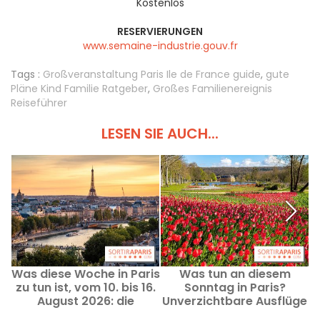
Kostenlos
RESERVIERUNGEN
www.semaine-industrie.gouv.fr
Tags :
Großveranstaltung Paris Ile de France guide
,
gute
Pläne Kind Familie Ratgeber
,
Großes Familienereignis
Reiseführer
LESEN SIE AUCH...
Was diese Woche in Paris
Was tun an diesem
zu tun ist, vom 10. bis 16.
Sonntag in Paris?
u
August 2026: die
Unverzichtbare Ausflüge
absoluten Highlights
vom 9. August 2026