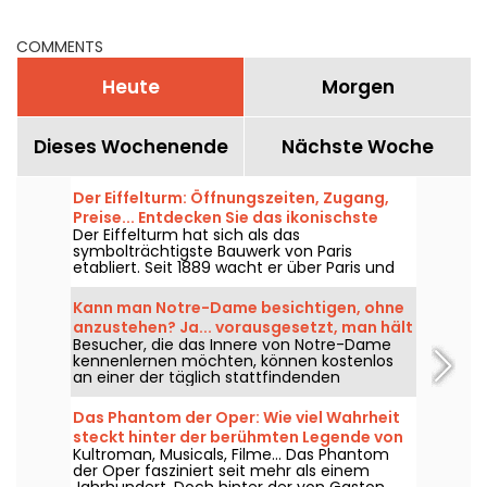
COMMENTS
Heute
Morgen
Dieses Wochenende
Nächste Woche
Der Eiffelturm: Öffnungszeiten, Zugang,
Preise... Entdecken Sie das ikonischste
Der Eiffelturm hat sich als das
Monument von Paris
symbolträchtigste Bauwerk von Paris
etabliert. Seit 1889 wacht er über Paris und
seine Bewohner und versetzt sowohl
Besucher, die ihn besuchen, als auch
Kann man Notre-Dame besichtigen, ohne
diejenigen, die ihn aus der Ferne entdecken,
anzustehen? Ja... vorausgesetzt, man hält
in Staunen. Möchten Sie mehr darüber
Besucher, die das Innere von Notre-Dame
sich an einige Regeln
erfahren? Hier geht's lang!
kennenlernen möchten, können kostenlos
an einer der täglich stattfindenden
Gottesdienste teilnehmen. Eine Gelegenheit
für jedermann – vorausgesetzt, man kommt
Das Phantom der Oper: Wie viel Wahrheit
vor allem, um an der Feier teilzunehmen
steckt hinter der berühmten Legende von
oder sich in ihren Ablauf hineinzufinden. Wir
Kultroman, Musicals, Filme... Das Phantom
Gaston Leroux?
erklären, was man wissen muss.
der Oper fasziniert seit mehr als einem
Jahrhundert. Doch hinter der von Gaston