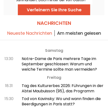
Leroux erdachten Geschichte verbergen
sich mehrere durchaus reale
Verfeinern Sie Ihre Suche
Begebenheiten, die mit dem Palais Garnier
verbunden sind. Sturz eines Kronleuchters,
ein rätselhafter unterirdischer See, eine
reservierte Loge... Was bleibt von der
NACHRICHTEN
Legende übrig?
Neueste Nachrichten
Am meisten gelesen
Samstag
13:30
Notre-Dame de Paris mehrere Tage im
September geschlossen: Warum und
welche Termine sollte man vermeiden?
Freitag
18:31
Tag des Kulturerbes 2026: Führungen in der
Abtei Maubuisson (95), das Programm
15:30
Tod von Kavinsky: Wo und wann finden die
Beerdigungen in Paris statt?