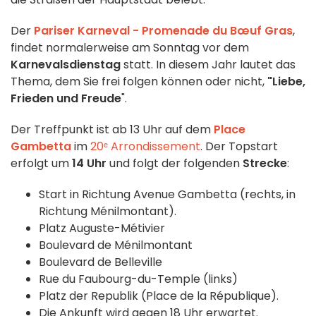
Der
Pariser Karneval - Promenade du Bœuf Gras
,
findet normalerweise am Sonntag vor dem
Karnevalsdienstag
statt. In diesem Jahr lautet das
Thema, dem Sie frei folgen können oder nicht,
"Liebe,
Frieden und Freude
".
Der Treffpunkt ist ab 13 Uhr auf dem
Place
Gambetta
im
20ᵉ Arrondissement
. Der Topstart
erfolgt um
14 Uhr
und folgt der folgenden
Strecke
:
Start in Richtung Avenue Gambetta (rechts, in
Richtung Ménilmontant).
Platz Auguste-Métivier
Boulevard de Ménilmontant
Boulevard de Belleville
Rue du Faubourg-du-Temple (links)
Platz der Republik (Place de la République).
Die Ankunft wird gegen 18 Uhr erwartet.