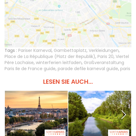
Tags :
Pariser Karneval
,
Gambettaplatz
,
Verkleidungen
,
Place de La République (Platz der Republik)
,
Paris 20
,
Viertel
Père Lachaise
,
winterferien leitfaden
,
Großveranstaltung
Paris Ile de France guide
,
parade defile karneval guide
,
paris
LESEN SIE AUCH...