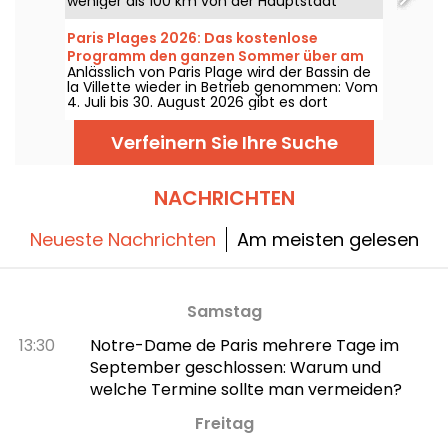
weniger als 100 km von der Hauptstadt
entfernt.
Paris Plages 2026: Das kostenlose
Programm den ganzen Sommer über am
Anlässlich von Paris Plage wird der Bassin de
Bassin de la Villette
la Villette wieder in Betrieb genommen: Vom
4. Juli bis 30. August 2026 gibt es dort
kostenlose Aktivitäten für Groß und Klein –
vor allem aber eine schöne Badestelle zum
Verfeinern Sie Ihre Suche
Baden.
NACHRICHTEN
Neueste Nachrichten
Am meisten gelesen
Samstag
13:30
Notre-Dame de Paris mehrere Tage im
September geschlossen: Warum und
welche Termine sollte man vermeiden?
Freitag