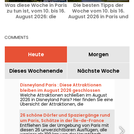
Was diese Woche in Paris
Die besten Tipps der
zu tun ist, vom 10. bis 16.
Woche vom 10. bis 16.
August 2026: die
August 2026 in Paris und
U
absoluten Highlights
Île-de-France
COMMENTS
Heute
Morgen
Dieses Wochenende
Nächste Woche
Disneyland Paris : Diese Attraktionen
bleiben im August 2026 geschlossen
Welche Attraktionen schließen im August
2026 in Disneyland Paris? Hier finden Sie eine
Übersicht der Attraktionen, die
vorübergehend wegen Wartungsarbeiten
oder Renovierung nicht zugänglich sind –
26 schöne Dörfer und Spaziergänge rund
eine hilfreiche Orientierung, um Ihren
um Paris, Schätze in der Île-de-France
Besuch in den Disney-Parks vorzubereiten.
Entfliehen Sie der Umgebung von Paris mit
diesen 26 unverzichtbaren Ausflügen, alle