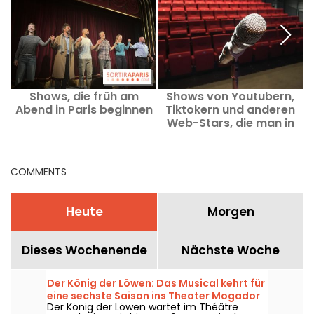
Shows, die früh am
Shows von Youtubern,
Abend in Paris beginnen
Tiktokern und anderen
Web-Stars, die man in
Paris sehen sollte
COMMENTS
Heute
Morgen
Dieses Wochenende
Nächste Woche
Der König der Löwen: Das Musical kehrt für
eine sechste Saison ins Theater Mogador
Der König der Löwen wartet im Théâtre
zurück – unsere Kritik