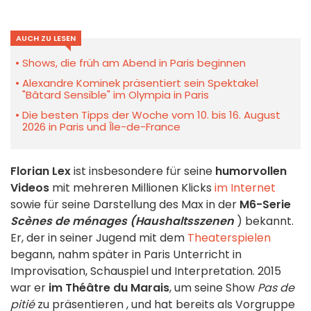
AUCH ZU LESEN
Shows, die früh am Abend in Paris beginnen
Alexandre Kominek präsentiert sein Spektakel
"Bâtard Sensible" im Olympia in Paris
Die besten Tipps der Woche vom 10. bis 16. August
2026 in Paris und Île-de-France
Florian Lex
ist insbesondere für seine
humorvollen
Videos
mit mehreren Millionen Klicks
im Internet
sowie für seine Darstellung des Max in der
M6-Serie
Scènes de ménages (Haushaltsszenen
) bekannt.
Er, der in seiner Jugend mit dem
Theaterspielen
begann, nahm später in Paris Unterricht in
Improvisation, Schauspiel und Interpretation. 2015
war
er
im Théâtre du Marais
, um seine Show
Pas de
pitié
zu
präsentieren
, und hat bereits als Vorgruppe