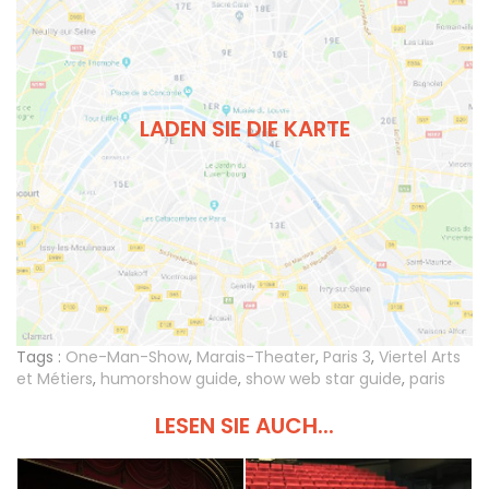
LADEN SIE DIE KARTE
Tags :
One-Man-Show
,
Marais-Theater
,
Paris 3
,
Viertel Arts
et Métiers
,
humorshow guide
,
show web star guide
,
paris
LESEN SIE AUCH...