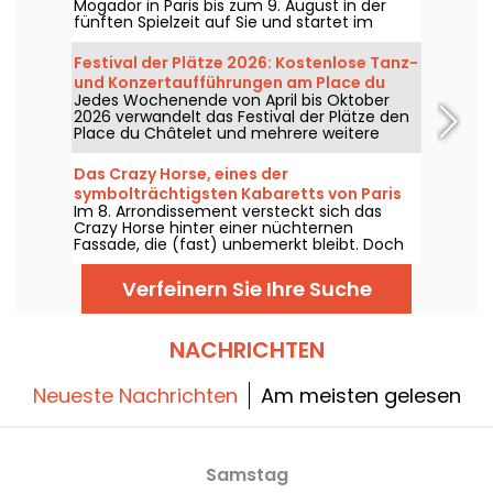
Mogador in Paris bis zum 9. August in der
fünften Spielzeit auf Sie und startet im
September 2026 die sechste Spielzeit, mehr
als zehn Jahre nach seiner letzten
Festival der Plätze 2026: Kostenlose Tanz-
Vorstellung in diesem Pariser Theater. Man
und Konzertaufführungen am Place du
hat ihn gesehen, wir sagen Ihnen alles!
Jedes Wochenende von April bis Oktober
Châtelet und an weiteren Orten in Paris
2026 verwandelt das Festival der Plätze den
Place du Châtelet und mehrere weitere
Pariser Plätze in Freilichtbühnen mit
Tanzworkshops, Konzerten und
Das Crazy Horse, eines der
Performances – alles völlig kostenlos und
symbolträchtigsten Kabaretts von Paris
vom Théâtre de la Ville veranstaltet.
Im 8. Arrondissement versteckt sich das
Crazy Horse hinter einer nüchternen
Fassade, die (fast) unbemerkt bleibt. Doch
sobald Sie die Eingangstür durchschritten
haben, ist es eine ganz andere Atmosphäre,
Verfeinern Sie Ihre Suche
die Sie in eine wunderbare Show aus Tanz,
Performance und Lichtdekorationen
entführt.
NACHRICHTEN
Neueste Nachrichten
Am meisten gelesen
Samstag