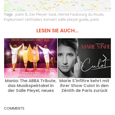
Tags :
paris 8
,
Der Pleyel-Saal
,
Viertel Faubourg du Roule
,
Popkonzert Leitfaden
,
konzert salle pleyel guide
,
paris
LESEN SIE AUCH...
Mania: The ABBA Tribute,
Marie S'infiltre kehrt mit
das Musikspektakel in
ihrer Show Culot in den
der Salle Pleyel, neues
Zénith de Paris zurück
Datum
COMMENTS