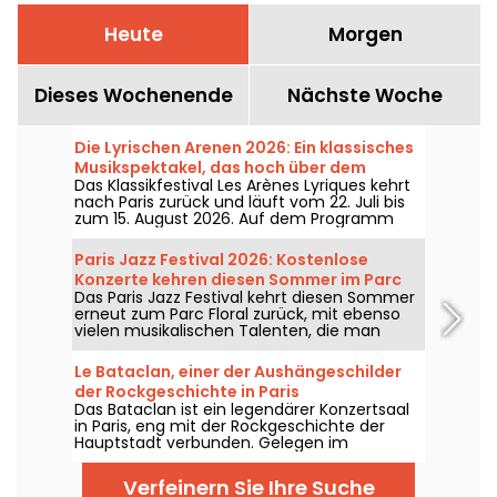
Heute
Morgen
Dieses Wochenende
Nächste Woche
Die Lyrischen Arenen 2026: Ein klassisches
Musikspektakel, das hoch über dem
Das Klassikfestival Les Arènes Lyriques kehrt
Montmartre-Hügel thront
nach Paris zurück und läuft vom 22. Juli bis
zum 15. August 2026. Auf dem Programm
stehen nicht weniger als 16 Konzerte in den
Arenen von Montmartre, eine idyllische
Paris Jazz Festival 2026: Kostenlose
Kulisse, um die großen Klassiker zu genießen.
Konzerte kehren diesen Sommer im Parc
Das Paris Jazz Festival kehrt diesen Sommer
Floral zurück – Das Programm
erneut zum Parc Floral zurück, mit ebenso
vielen musikalischen Talenten, die man
sehen und hören kann – in einer idyllischen
Umgebung. Hier finden Sie das Programm
Le Bataclan, einer der Aushängeschilder
der kostenlosen Konzerte, das vom 24. Juni
der Rockgeschichte in Paris
bis zum 6. September 2026 zu entdecken
Das Bataclan ist ein legendärer Konzertsaal
ist!
in Paris, eng mit der Rockgeschichte der
Hauptstadt verbunden. Gelegen im
pulsierenden 11. Arrondissement, bleibt es ein
emblematischer Ort der Pariser Musikszene.
Verfeinern Sie Ihre Suche