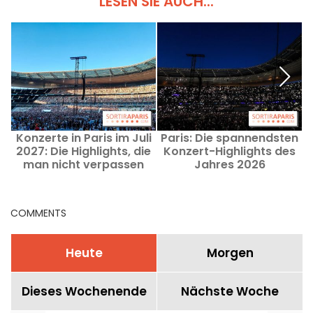
LESEN SIE AUCH...
Konzerte in Paris im Juli
Paris: Die spannendsten
H
2027: Die Highlights, die
Konzert-Highlights des
man nicht verpassen
Jahres 2026
sollte
w
COMMENTS
Heute
Morgen
Dieses Wochenende
Nächste Woche