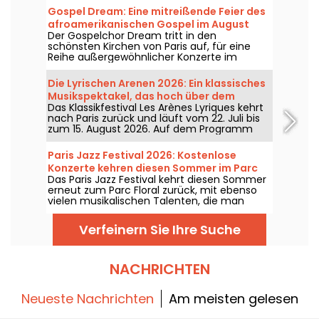
Gospel Dream: Eine mitreißende Feier des
afroamerikanischen Gospel im August
Der Gospelchor Dream tritt in den
2026 in Paris
schönsten Kirchen von Paris auf, für eine
Reihe außergewöhnlicher Konzerte im
August 2026. Eine einzigartige
Musikerfahrung, die Hoffnung, Einheit und
Die Lyrischen Arenen 2026: Ein klassisches
Resilienz durch die authentischen Gesänge
Musikspektakel, das hoch über dem
der afroamerikanischen Kirchengemeinde
Das Klassikfestival Les Arènes Lyriques kehrt
Montmartre-Hügel thront
feiert.
nach Paris zurück und läuft vom 22. Juli bis
zum 15. August 2026. Auf dem Programm
stehen nicht weniger als 16 Konzerte in den
Arenen von Montmartre, eine idyllische
Paris Jazz Festival 2026: Kostenlose
Kulisse, um die großen Klassiker zu genießen.
Konzerte kehren diesen Sommer im Parc
Das Paris Jazz Festival kehrt diesen Sommer
Floral zurück – Das Programm
erneut zum Parc Floral zurück, mit ebenso
vielen musikalischen Talenten, die man
sehen und hören kann – in einer idyllischen
Umgebung. Hier finden Sie das Programm
Verfeinern Sie Ihre Suche
der kostenlosen Konzerte, das vom 24. Juni
bis zum 6. September 2026 zu entdecken
ist!
NACHRICHTEN
Neueste Nachrichten
Am meisten gelesen