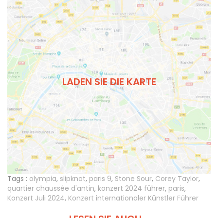
LADEN SIE DIE KARTE
Tags :
olympia
,
slipknot
,
paris 9
,
Stone Sour
,
Corey Taylor
,
quartier chaussée d'antin
,
konzert 2024 führer
,
paris
,
Konzert Juli 2024
,
Konzert internationaler Künstler Führer