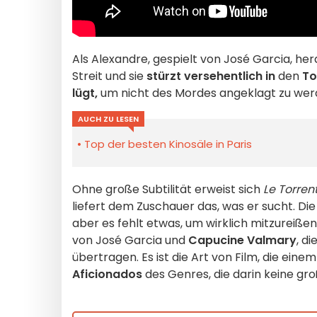
Als Alexandre, gespielt von José Garcia, her
Streit und sie
stürzt versehentlich in
den
T
lügt,
um nicht des Mordes angeklagt zu werde
AUCH ZU LESEN
Top der besten Kinosäle in Paris
Ohne große Subtilität erweist sich
Le Torren
liefert dem Zuschauer das, was er sucht. Die
aber es fehlt etwas, um wirklich mitzureiße
von José Garcia und
Capucine Valmary
, d
übertragen. Es ist die Art von Film, die eine
Aficionados
des Genres, die darin keine gr