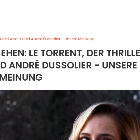
t José Garcia und André Dussolier - Unsere Meinung
EHEN: LE TORRENT, DER THRILL
D ANDRÉ DUSSOLIER - UNSERE
MEINUNG