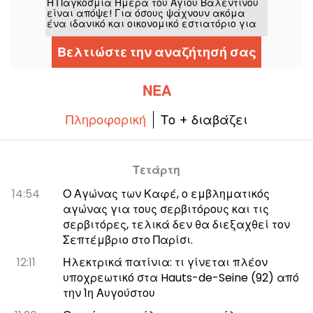
Η Παγκόσμια Ημέρα του Αγίου Βαλεντίνου
arrondissement
Cédric Grolet.
είναι απόψε! Για όσους ψάχνουν ακόμα
ένα ιδανικό και οικονομικό εστιατόριο για
να γιορτάσουν τη μέρα του έρωτα, το
FLOCCO είναι μια επιλογή που αξίζει.
Βελτιώστε την αναζήτησή σας
Αποτελεί μια κομψή ιταλική επιλογή, με
καταπληκτική διακόσμηση και βρίσκεται
μόλις λίγα βήματα από την πλατεία
Pereire, στο 17ο διαμέρισμα του Παρισιού.
ΝΈΑ
Για την ειδική αυτή βραδιά, μπορείτε να
απολαύσετε το κλασικό μενού του σε διπλό
αριθμό.
Πληροφορική
Το + διαβάζει
Τετάρτη
14:54
Ο Αγώνας των Καφέ, ο εμβληματικός
αγώνας για τους σερβιτόρους και τις
σερβιτόρες, τελικά δεν θα διεξαχθεί τον
Σεπτέμβριο στο Παρίσι.
12:11
Ηλεκτρικά πατίνια: τι γίνεται πλέον
υποχρεωτικό στα Hauts-de-Seine (92) από
την 1η Αυγούστου