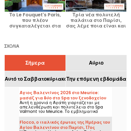
Το Le Fouquet's Paris,
Τρία νέα πολυτελή
Τ
που πλέον
παλάτια στο Παρίσι,
ε
συγκαταλέγεται στα
σας λέμε ποια είναι και
Palace, τι κρύβει αυτό το
γιατί
διακριτικό ξενοδοχείο;
ΣΧΌΛΙΑ
Σήμερα
Αύριο
Αυτό το Σαββατοκύριακο
Την επόμενη εβδομάδα
Άγιος Βαλεντίνος 2026 στο Meurice:
μασάζ για δύο στο Spa του ξενοδοχείου
Αυτή η χρονιά η Αγάπη γιορτάζεται με
και απολαυστικό Tea Time με τις
απελευθέρωση και πολυτέλεια στο Spa
δημιουργίες του Cédric Grolet
Valmont του Meurice. Το εμβληματικό
ξενοδοχείο στη Rue de Rivoli σας προσκαλεί
σε μια ρομαντική απόδραση για δύο,
Flocco, ο ιταλικός έρωτας της Ημέρας του
ανάμεσα σε μοναδικές θεραπείες και ένα
Αγίου Βαλεντίνου στο Παρίσι, 17ος
ιδιαίτερο Tea Time εμπνευσμένο από τον