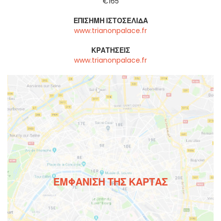
€165
ΕΠΊΣΗΜΗ ΙΣΤΟΣΕΛΊΔΑ
www.trianonpalace.fr
ΚΡΑΤΉΣΕΙΣ
www.trianonpalace.fr
ΕΜΦΆΝΙΣΗ ΤΗΣ ΚΆΡΤΑΣ