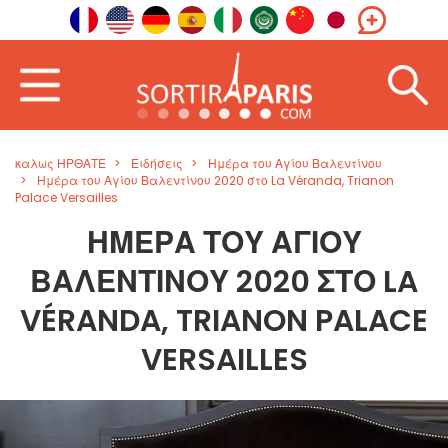
καλως ΗΡΘΑΤΕ
Ειδήσεις
Ημέρα του Αγίου Βαλεντίνου
Ημέρα του Αγίου Βαλεντίνου 2020 στο La Véranda, Trianon
Palace Versailles
ΗΜΈΡΑ ΤΟΥ ΑΓΊΟΥ
ΒΑΛΕΝΤΊΝΟΥ 2020 ΣΤΟ LA
VÉRANDA, TRIANON PALACE
VERSAILLES