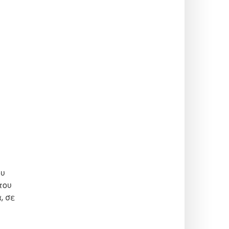
ου
του
, σε