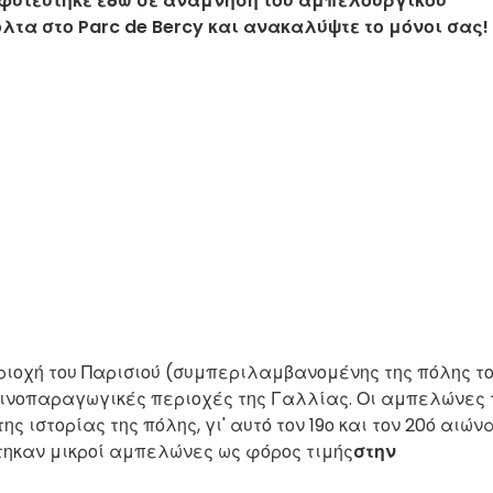
 φυτεύτηκε εδώ σε ανάμνηση του αμπελουργικού
λτα στο Parc de Bercy και ανακαλύψτε το μόνοι σας!
εριοχή του Παρισιού (συμπεριλαμβανομένης της πόλης τ
οινοπαραγωγικές περιοχές της Γαλλίας. Οι αμπελώνες 
 ιστορίας της πόλης, γι' αυτό τον 19ο και τον 20ό αιώνα
τηκαν μικροί αμπελώνες ως φόρος τιμής
στην