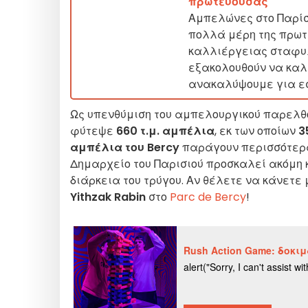
πρωτεύουσας
Αμπελώνες στο Παρίσι
πολλά μέρη της πρωτ
καλλιέργειας σταφυλ
εξακολουθούν να καλλ
ανακαλύψουμε για ε
Ως υπενθύμιση του αμπελουργικού παρελθόν
φύτεψε
660 τ.μ. αμπέλια
, εκ των οποίων
3
αμπέλια του Bercy
παράγουν περισσότερα 
Δημαρχείο του Παρισιού προσκαλεί ακόμη κ
διάρκεια του τρύγου. Αν θέλετε να κάνετε
Yithzak Rabin
στο
Parc de Bercy
!