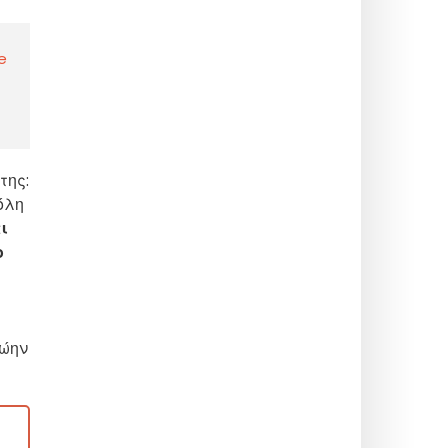
e
της:
όλη
ι
ο
ρώην