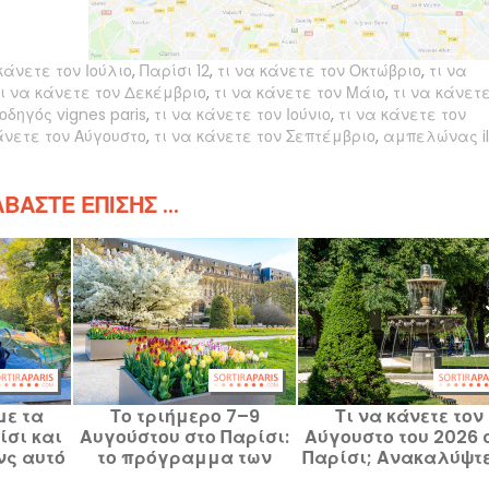
κάνετε τον Ιούλιο
,
Παρίσι 12
,
τι να κάνετε τον Οκτώβριο
,
τι να
τι να κάνετε τον Δεκέμβριο
,
τι να κάνετε τον Μάιο
,
τι να κάνετε
οδηγός vignes paris
,
τι να κάνετε τον Ιούνιο
,
τι να κάνετε τον
άνετε τον Αύγουστο
,
τι να κάνετε τον Σεπτέμβριο
,
αμπελώνας i
ΒΆΣΤΕ ΕΠΊΣΗΣ ...
με τα
Το τριήμερο 7–9
Τι να κάνετε τον
ίσι και
Αυγούστου στο Παρίσι:
Αύγουστο του 2026 
νς αυτό
το πρόγραμμα των
Παρίσι; Ανακαλύψτε
ακο 8–9
εξόδων που δεν πρέπει
πρόγραμμα των