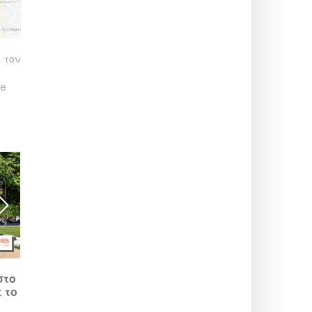
 τον
le
Τι να κάνετε το Σάββατο
Η Γιορτή Συγκομιδής
στο
15 Αυγούστου 2026,
Αμπέλων του Μονμαρτ
 το
αργία στο Παρίσι; Ιδέες
2026 στο Παρίσι: ορίστε
για βόλτες και
το πρόγραμμα.