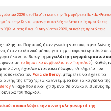
γούστου 2026 στο Παρίσι και στην Περιφέρεια Île-de-Franc
εία στην Ιλ ντε φρανς: οι καλές πολιτιστικές προτάσεις
α Υβλίν, στις 8 και 9 Αυγούστου 2026, οι καλές προτάσεις
της πόλης του Παρισιού, ήταν γνωστή για τους αμπελώνες 
να, ήταν το ιδανικό μέρος για τη μεταφορά κρασιού σε 
γορα έκανε το Bercy τη
μεγαλύτερη αγορά κρασιού κα
μφωνα με
το δημοτικό συμβούλιο του Παρισιού
). Καθώς
τ
 αμπελώνες έχασαν σταδιακά έδαφος, σε σημείο που
νή τοποθεσία του
Parc de Bercy
, μπορείτε να έχετε τα
 αυτής της εποχής: τα καλντερίμια και τα κάγκελα της
Bercy
Village που είναι χτισμένα σε ανακαινισμένες π
δέντρα του πάρκου...
ισιού: ανακαλύψτε την οινική κληρονομιά της