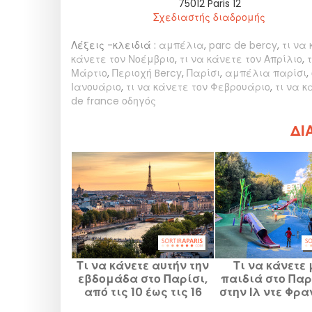
75012
Paris 12
Σχεδιαστής διαδρομής
Λέξεις -κλειδιά :
αμπέλια
,
parc de bercy
,
τι να 
κάνετε τον Νοέμβριο
,
τι να κάνετε τον Απρίλιο
,
Μάρτιο
,
Περιοχή Bercy
,
Παρίσι
,
αμπέλια παρίσι
,
Ιανουάριο
,
τι να κάνετε τον Φεβρουάριο
,
τι να κ
de france οδηγός
ΔΙΑ
Τι να κάνετε αυτήν την
Τι να κάνετε 
εβδομάδα στο Παρίσι,
παιδιά στο Παρ
από τις 10 έως τις 16
στην Ιλ ντε Φρα
Αυγούστου 2026: οι
το Σαββατοκύρι