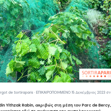
ot de Sortiraparis · ΕΠΙΚΑΙΡΟΠΟΙΗΜΕΝΟ 15 Δεκέμβριος 2023 στ
in Yithzak Rabin, ακριβώς στη μέση του Parc de Bercy,