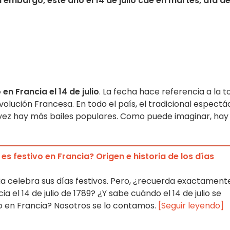
 embargo, este año el 14 de julio cae en martes, día d
n Francia el 14 de julio
. La fecha hace referencia a la 
volución Francesa. En todo el país, el tradicional espectá
da vez hay más bailes populares. Como puede imaginar, hay
o es festivo en Francia? Origen e historia de los días
cia celebra sus días festivos. Pero, ¿recuerda exactament
ia el 14 de julio de 1789? ¿Y sabe cuándo el 14 de julio se
vo en Francia? Nosotros se lo contamos.
[Seguir leyendo]