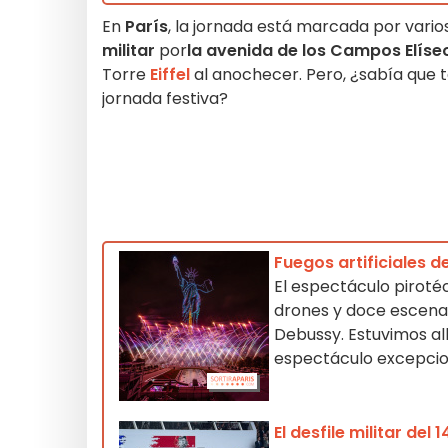
En
París
, la jornada está marcada por var
militar
por
la avenida de los Campos Elíse
Torre
Eiffel
al anochecer. Pero, ¿sabía que 
jornada festiva?
Fuegos artificiales d
El espectáculo pirotécn
drones y doce escenas
Debussy. Estuvimos all
espectáculo excepcio
El desfile militar de