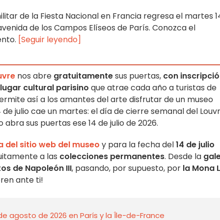
militar de la Fiesta Nacional en Francia regresa el martes 1
a avenida de los Campos Elíseos de París. Conozca el
ento.
[Seguir leyendo]
uvre
nos abre
gratuitamente
sus puertas,
con inscripci
lugar cultural parisino
que atrae cada año a turistas de
ermite así a los amantes del arte disfrutar de un museo
4 de julio cae un martes: el día de cierre semanal del Louvr
abra sus puertas ese 14 de julio de 2026.
la del sitio web del museo
y para la fecha del
14 de julio
uitamente a las
colecciones permanentes
. Desde la
gal
s de Napoleón III
, pasando, por supuesto, por
la Mona L
ren ante ti!
de agosto de 2026 en París y la Île-de-France