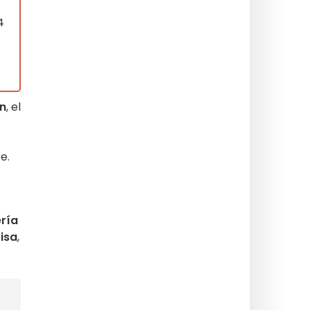
4
ón
, el
e.
ería
isa
,