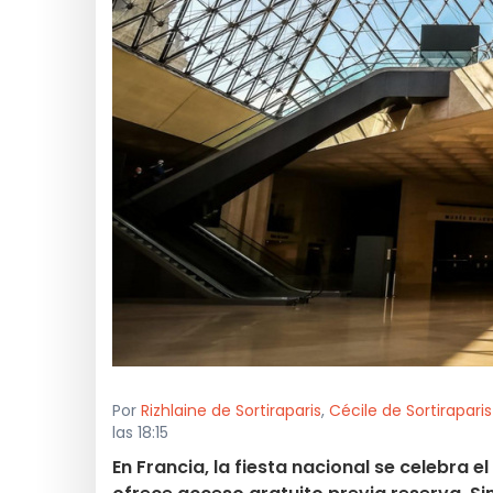
Por
Rizhlaine de Sortiraparis
,
Cécile de Sortiraparis
las 18:15
En Francia, la fiesta nacional se celebra e