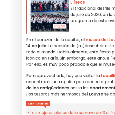
Elíseos
El tradicional desfile 
de julio de 2026, en l
programa de este ev
En el corazón de la capital, el
museo del Lo
14 de julio
. La ocasión de (re)descubrir este
todo el mundo. Habitualmente, esta fiesta p
icónico en París. Sin embargo, este año, el 1
Por ello, es muy poco probable que el museo 
Para aprovecharlo, hay que visitar la
taquil
encontrarás una opción para acceder grat
de las antigüedades
hasta los
apartamento
¡los tesoros más hermosos del
Louvre
se ab
LEER TAMBIÉN
Los mejores planes de la semana del 3 al 9 