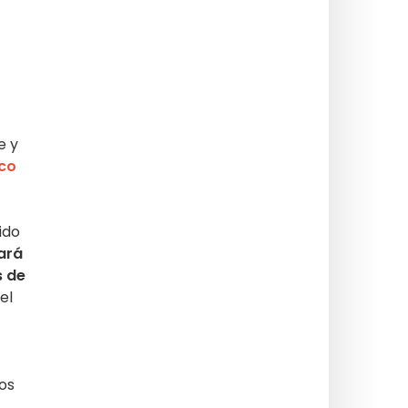
e y
ico
ido
ará
s de
el
os