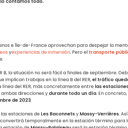
 lo contamos todo.
sinos e Île-de-France aprovechan para despejar la ment
eos
y
experiencias de inmersión
. Pero el
transporte públ
e.
 B, la situación no será fácil a finales de septiembre. Deb
ue implican trabajos en la línea B del RER,
el tráfico qued
 línea del RER, más concretamente entre
las estacione
n ambas direcciones y
durante todo un día
. En concreto, 
mbre de 2023
.
las estaciones de
Les Baconnets
y
Massy-Verrières
. Así
convertirá temporalmente en la estación término para l
la estación de
Massy-Palaiseau
será la estación término