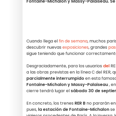
Fontaine-Michalon y Massy-Palaiseau. Se
Cuando llega el
fin de semana
, muchos pari
descubrir nuevas
exposiciones
, grandes
pas
sigue teniendo que funcionar correctament
Desgraciadamente, para los usuarios
del
RER
a las obras previstas en la línea C del RER, q
parcialmente interrumpido
en esta famosa
Fontaine-Michalon y Massy-Palaiseau
, e
cierre tendrá lugar el
sábado 30 de septie
En concreto, los trenes
RER B
no pararán en 
pues,
la estación de Fontaine-Michalon
se 
viajeros procedentes de París. A la inversa, 