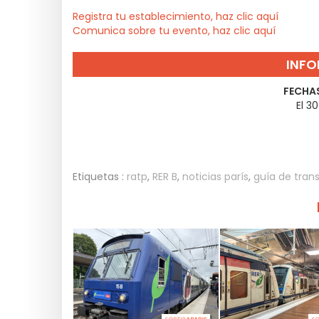
Registra tu establecimiento, haz clic aquí
Comunica sobre tu evento, haz clic aquí
INFO
FECHAS
El 3
Etiquetas :
ratp
,
RER B
,
noticias parís
,
guía de trans