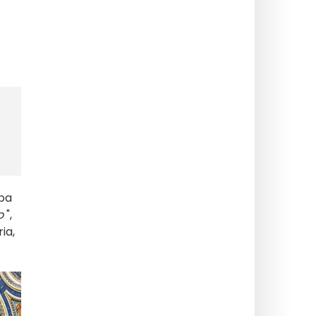
apa
o
",
ia,