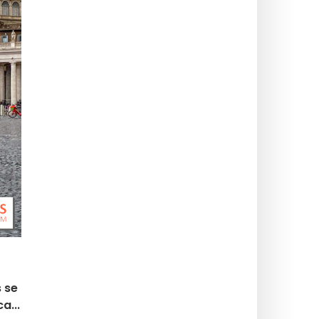
s se
a...