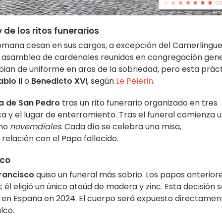
 de los ritos funerarios
 Romana cesan en sus cargos, a excepción del Camerlingue
 asamblea de cardenales reunidos en congregación gene
an de uniforme en aras de la sobriedad, pero esta prác
blo II
o
Benedicto XVI
, según
Le Pèlerin
.
ca de San Pedro
tras un rito funerario organizado en tres
ca y el lugar de enterramiento. Tras el funeral comienza 
omo
novemdiales
. Cada día se celebra una misa,
elación con el Papa fallecido.
sco
Francisco
quiso un funeral más sobrio. Los papas anterior
él eligió un único ataúd de madera y zinc. Esta decisión 
o en España en 2024. El cuerpo será expuesto directamen
lco.