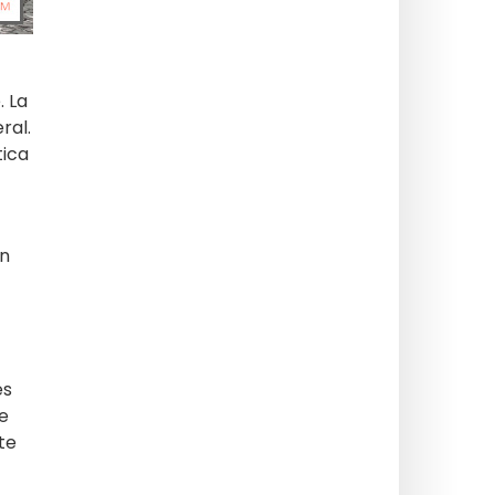
. La
ral.
tica
un
es
se
te