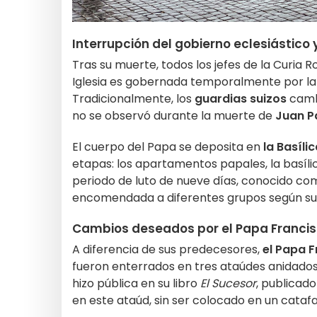
Interrupción del gobierno eclesiástico y
Tras su muerte, todos los jefes de la Curia
Iglesia es gobernada temporalmente por la
Tradicionalmente, los
guardias suizos
cambi
no se observó durante la muerte de
Juan Pa
El cuerpo del Papa se deposita en
la Basíli
etapas: los apartamentos papales, la basíli
periodo de luto de nueve días, conocido c
encomendada a diferentes grupos según su r
Cambios deseados por el Papa Franci
A diferencia de sus predecesores,
el Papa 
fueron enterrados en tres ataúdes anidados; 
hizo pública en su libro
El Sucesor
, publicad
en este ataúd, sin ser colocado en un catafa