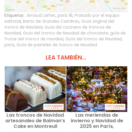
Etiquetas :
Arnaud Larher
,
parís 18
,
Probado por el equipo
editorial
,
Barrio de Grandes Carrières
,
Guía original del
tronco de Navidad
,
Guía del cocinero de troncos de
Navidad
,
Guía del tronco de Navidad de chocolate
,
guía de
frutas del tronco de navidad
,
Guía del tronco de Navidad
,
parís
,
Guía de pasteles de tronco de Navidad
LEA TAMBIÉN...
Las troncos de Navidad
Las meriendas de
artesanales de Baiman's
invierno y Navidad de
2
Cake en Montreuil
2025 en París,
experiencias