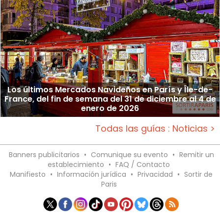
Los últimos Mercados Navideños en París y Île-de-
France, del fin de semana del 31 de diciembre al 4 de
enero de 2026
Todas las guías : Noticias >
Banners publicitarios
•
Comunique su evento
•
Remitir un
establecimiento
•
FAQ / Contacto
Manifiesto
•
Información jurídica
•
Privacidad
•
Sortir de
Paris