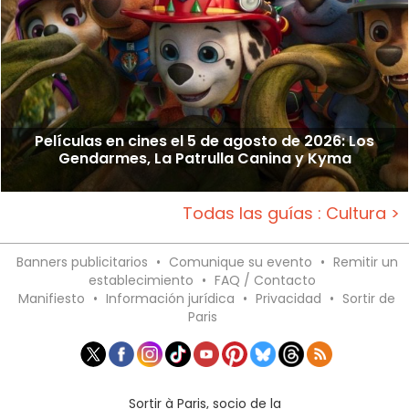
Películas en cines el 5 de agosto de 2026: Los
Gendarmes, La Patrulla Canina y Kyma
Todas las guías : Cultura >
Banners publicitarios
•
Comunique su evento
•
Remitir un
establecimiento
•
FAQ / Contacto
Manifiesto
•
Información jurídica
•
Privacidad
•
Sortir de
Paris
Sortir à Paris, socio de la