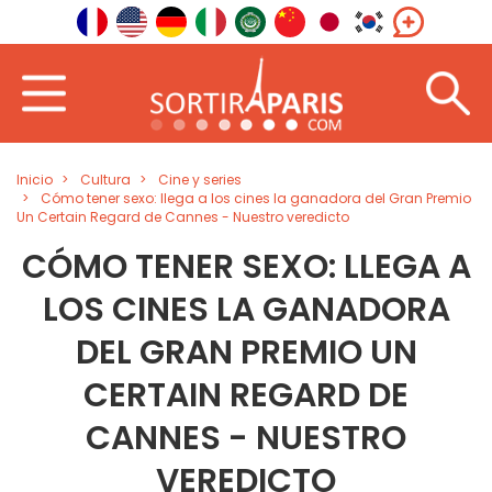
Inicio
Cultura
Cine y series
Cómo tener sexo: llega a los cines la ganadora del Gran Premio
Un Certain Regard de Cannes - Nuestro veredicto
CÓMO TENER SEXO: LLEGA A
LOS CINES LA GANADORA
DEL GRAN PREMIO UN
CERTAIN REGARD DE
CANNES - NUESTRO
VEREDICTO