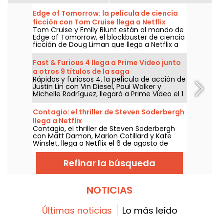
Edge of Tomorrow: la película de ciencia
ficción con Tom Cruise llega a Netflix
Tom Cruise y Emily Blunt están al mando de
Edge of Tomorrow, el blockbuster de ciencia
ficción de Doug Liman que llega a Netflix a
partir del 6 de agosto de 2026.
Fast & Furious 4 llega a Prime Video junto
a otros 9 títulos de la saga
Rápidos y furiosos 4, la película de acción de
Justin Lin con Vin Diesel, Paul Walker y
Michelle Rodríguez, llegará a Prime Video el 1
de agosto de 2026, junto a varios capítulos
de la saga.
Contagio: el thriller de Steven Soderbergh
llega a Netflix
Contagio, el thriller de Steven Soderbergh
con Matt Damon, Marion Cotillard y Kate
Winslet, llega a Netflix el 6 de agosto de
2026.
Refinar la búsqueda
NOTICIAS
Últimas noticias
Lo más leído