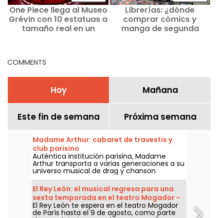
One Piece llega al Museo
Librerías: ¿dónde
Grévin con 10 estatuas a
comprar cómics y
tamaño real en un
manga de segunda
cabaret inmersivo!
mano en París?
COMMENTS
Hoy
Mañana
Este fin de semana
Próxima semana
Madame Arthur: cabaret de travestis y
club parisino
Auténtica institución parisina, Madame
Arthur transporta a varias generaciones a su
universo musical de drag y chanson
francesa.
El Rey León: el musical regresa para una
sexta temporada en el teatro Mogador -
El Rey León te espera en el teatro Mogador
nuestra crítica
de París hasta el 9 de agosto, como parte