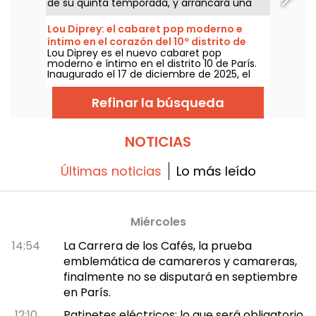
de su quinta temporada, y arrancará una
sexta temporada a partir de septiembre de
2026, más de diez años después de su
Lou Diprey: el cabaret pop moderno e
última función en esa sala parisina. ¡Lo
íntimo en el corazón del 10º distrito de
hemos visto y te lo contamos todo!
Lou Diprey es el nuevo cabaret pop
París
moderno e íntimo en el distrito 10 de París.
Inaugurado el 17 de diciembre de 2025, el
local ofrece cenas bistronómicas,
espectáculos coreografiados y afters
Refinar la búsqueda
festivos, todo en un ambiente íntimo y de
iluminación suave, pensado para una
experiencia nocturna contemporánea.
¿Listos para vivir algo diferente y fuera de lo
NOTICIAS
común?
Últimas noticias
Lo más leído
Miércoles
14:54
La Carrera de los Cafés, la prueba
emblemática de camareros y camareras,
finalmente no se disputará en septiembre
en París.
12:10
Patinetes eléctricos: lo que será obligatorio