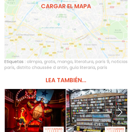
CARGAR EL MAPA
Etiquetas :
olimpia
,
gratis
,
manga
,
literatura
,
parís 9
,
noticias
parís
,
distrito chaussée d antin
,
guía literaria
,
parís
LEA TAMBIÉN...