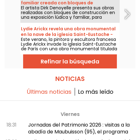
familiar creada con bloques de
El artista Dirk Denoyelle presenta sus obras
construcción, ampliada en París
realizadas con bloques de construcción en
una exposición lúdica y familiar, para
recorrer del 23 de mayo al 6 de septiembre
de 2026 en el Espacio Champerret de París.
Lydie Arickx revela una obra monumental
en la nave de la iglesia Saint-Eustache -
Este verano, la pintora y escultora francesa
nuestras fotos
Lydie Arickx invade la iglesia Saint-Eustache
de París con una obra monumental titulada
"Le Souffle". La muestra se podrá visitar del
10 de julio al 29 de septiembre de 2026 para
Refinar la búsqueda
admirar esta instalación suspendida a 7
metros sobre la nave central de la iglesia.
NOTICIAS
Últimas noticias
Lo más leído
Viernes
18:31
Jornadas del Patrimonio 2026 : visitas a la
abadía de Maubuisson (95), el programa