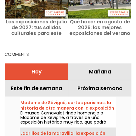
Las exposiciones de julio
Qué hacer en agosto de
L
de 2027: tus salidas
2026: las mejores
d
culturales para este
exposiciones del verano
verano en París y la Île-
que no te puedes perder
de-France
en París
COMMENTS
Hoy
Mañana
Este fin de semana
Próxima semana
Madame de Sévigné, cartas parisinas: la
historia de otra manera con la exposición
El museo Carnavalet rinde homenaje a
del museo Carnavalet
Madame de Sévigné, a través de una
exposición histórica muy rica, que podrá
visitarse del 15 de abril al 23 de agosto de
2026.
Ladrillos de la maravilla: la exposición