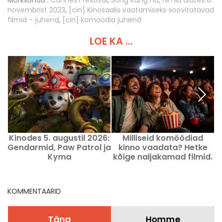
novembrist 2023
,
[cin] Kinosaalis vaatamiseks soovitatavad
filmid – juhend
,
[cin] komöödia juhend
LOE KA ...
Kinodes 5. augustil 2026:
Milliseid komöödiad
Gendarmid, Paw Patrol ja
kinno vaadata? Hetke
Kyma
kõige naljakamad filmid.
KOMMENTAARID
Täna
Homme