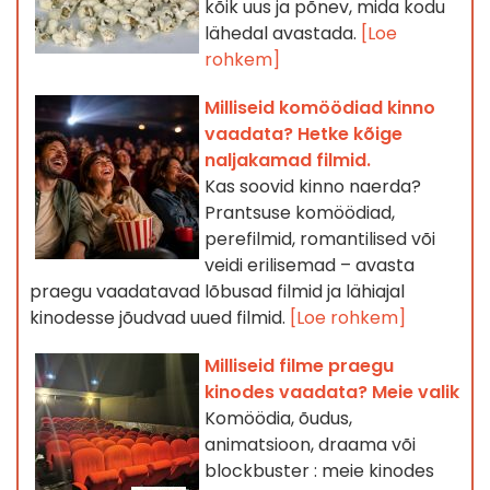
kõik uus ja põnev, mida kodu
lähedal avastada.
[Loe
rohkem]
Milliseid komöödiad kinno
vaadata? Hetke kõige
naljakamad filmid.
Kas soovid kinno naerda?
Prantsuse komöödiad,
perefilmid, romantilised või
veidi erilisemad – avasta
praegu vaadatavad lõbusad filmid ja lähiajal
kinodesse jõudvad uued filmid.
[Loe rohkem]
Milliseid filme praegu
kinodes vaadata? Meie valik
Komöödia, õudus,
animatsioon, draama või
blockbuster : meie kinodes