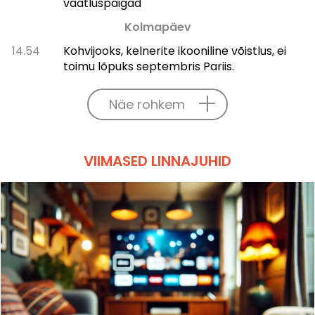
vaatluspaigad
Kolmapäev
14.54
Kohvijooks, kelnerite ikooniline võistlus, ei
toimu lõpuks septembris Pariis.
Näe rohkem
VIIMASED LINNAJUHID