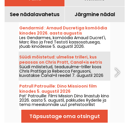
See nädalavahetus
Järgmine nädal
Gendarmid : Arnaud Ducretiga komöödia
kinodes 2026. aasta augustis
Les Gendarmes, komöödia Arnaud Ducret'i,
Marc Riso ja Fred Testoti kaasosatusega,
jõuab kinodesse 5. augustil 2026.
Süüdi mõistetud: ulmelise trilleri, kus
peaosas on Chris Pratt, Canal+is eetris
Süüdi mõistetud, teadusulme-triller koos
Chris Prattiga ja Rebecca Fergusoni,
kuvatakse Canal+il reedel 7. augustil 2026
kell 21:06.
Patrull Patrouille: Dino Missiooni film
kinodes 5. augustil 2026
Pat’ Patrouille: Filmi Mission Dino linastub kino
2026. aasta 5. augustil, pakkudes Ryderile ja
tema meeskonnale uut prehistoorilist
seiklust.
Täpsustage oma otsingut