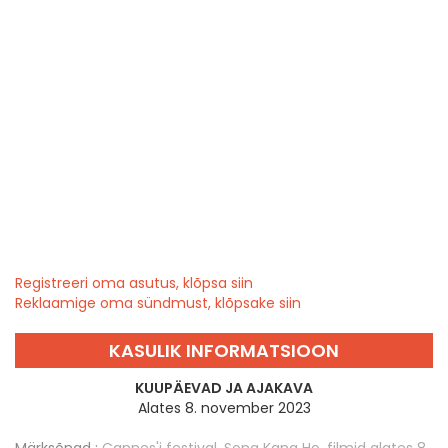
Registreeri oma asutus, klõpsa siin
Reklaamige oma sündmust, klõpsake siin
KASULIK INFORMATSIOON
KUUPÄEVAD JA AJAKAVA
Alates 8. november 2023
Märksõnad :
Cannes'i festival
,
Song Kang Ho
,
filmid alates 8.