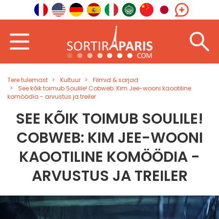
Tere tulemast
Kultuur
Filmid & sarjad
See kõik toimub Soulile! Cobweb: Kim Jee-wooni kaootiline
komöödia - arvustus ja treiler
SEE KÕIK TOIMUB SOULILE!
COBWEB: KIM JEE-WOONI
KAOOTILINE KOMÖÖDIA -
ARVUSTUS JA TREILER