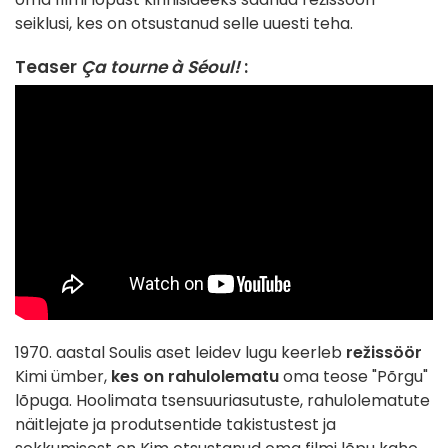
seiklusi, kes on otsustanud selle uuesti teha.
Teaser
Ça tourne à Séoul!
:
1970. aastal Soulis aset leidev lugu keerleb
režissöör
Kimi ümber,
kes on rahulolematu
oma teose "Põrgu"
lõpuga. Hoolimata tsensuuriasutuste, rahulolematute
näitlejate ja produtsentide takistustest ja