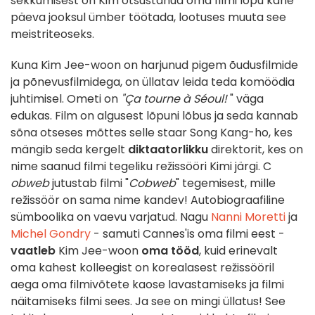
sekkumisest on Kim otsustanud oma filmi lõpu kahe
päeva jooksul ümber töötada, lootuses muuta see
meistriteoseks.
Kuna Kim Jee-woon on harjunud pigem õudusfilmide
ja põnevusfilmidega, on üllatav leida teda komöödia
juhtimisel. Ometi on
"Ça tourne à Séoul!
" väga
edukas. Film on algusest lõpuni lõbus ja seda kannab
sõna otseses mõttes selle staar Song Kang-ho, kes
mängib seda kergelt
diktaatorlikku
direktorit, kes on
nime saanud filmi tegeliku režissööri Kimi järgi.
C
obweb
jutustab filmi "
Cobweb
" tegemisest, mille
režissöör on sama nime kandev! Autobiograafiline
sümboolika on vaevu varjatud. Nagu
Nanni Moretti
ja
Michel Gondry
- samuti Cannes'is oma filmi eest -
vaatleb
Kim Jee-woon
oma tööd
, kuid erinevalt
oma kahest kolleegist on korealasest režissööril
aega oma filmivõtete kaose lavastamiseks ja filmi
näitamiseks filmi sees. Ja see on mingi üllatus! See