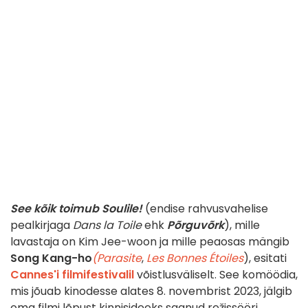
See kõik toimub Soulile!
(endise rahvusvahelise
pealkirjaga
Dans la Toile
ehk
Põrguvõrk
), mille
lavastaja on Kim Jee-woon ja mille peaosas mängib
Song Kang-ho
(Parasite
,
Les Bonnes Étoiles
), esitati
Cannes'i filmifestivalil
võistlusväliselt. See komöödia,
mis jõuab kinodesse alates 8. novembrist 2023, jälgib
oma filmi lõpust kinnisideeks saanud režissööri