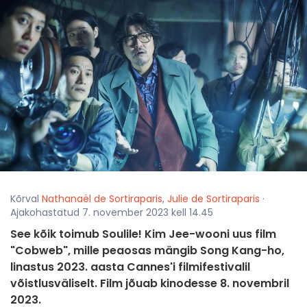
Kõrval
Nathanaël de Sortiraparis
,
Julie de Sortiraparis
·
Ajakohastatud 7. november 2023 kell 14.45
See kõik toimub Soulile! Kim Jee-wooni uus film
"Cobweb", mille peaosas mängib Song Kang-ho,
linastus 2023. aasta Cannes'i filmifestivalil
võistlusväliselt. Film jõuab kinodesse 8. novembril
2023.