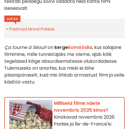
tekitab peaaegu soovi vaadata neid kahte filmi
iseseisvalt.
LOE KA
Parimad kinod Pariisis
Ça tourne à Séoul!
on
kerge
komöödia
, kus salajane
filmimine, mille tunnistajaks me oleme, ajab kõik
tegelased kõige absurdsematesse olukordadesse.
Tulemuseks on anarhia, kus miski ei lähe
plaanipäraselt, kuid mis õhkab armastust filmi ja selle
käsitöö vastu.
Milliseid filme näete
novembris 2025 kinos?
Kinokavad novembris 2026
Pariisis ja Île-de-France'is: