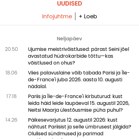
UUDISED
Infojuhtme
+ Loeb
Neljapäev
20.50
Ujumise meistrivõistlused: pärast Seini jõel
avastatud hüdrokarbide tõttu—kas
võistlused on ohus?
18.06
Viies palavuslaine võib tabada Parisi ja Île-
de-France'i juba 2026. aasta 10. augusti
nädalal.
17.18
Pariis ja Île-de-France'i kirbuturud: kust
leida häid leide laupäeval 15. augustil 2026,
Neitsi Maarja ülestõusmise püha puhul?
14.26
Päikesevarjutus 12. augustil 2026: kust
nähtust Pariisist ja selle ümbrusest jälgida?
Olulised sündmused ja parimad