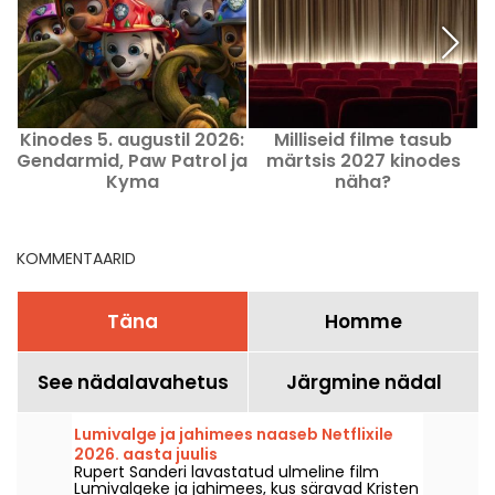
Kinodes 5. augustil 2026:
Milliseid filme tasub
Gendarmid, Paw Patrol ja
märtsis 2027 kinodes
Kyma
näha?
k
KOMMENTAARID
Täna
Homme
See nädalavahetus
Järgmine nädal
Lumivalge ja jahimees naaseb Netflixile
2026. aasta juulis
Rupert Sanderi lavastatud ulmeline film
Lumivalgeke ja jahimees, kus säravad Kristen