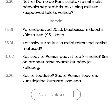
13.30
Notre-Dame de Paris suletakse mitmeks
päevaks septembris: miks ning millised
kuupäevad tuleks vältida?
Reede
18.31
Pärandpäevad 2026: Maubuissoni kloostri
külastused (95), kava
15.31
Kavinsky surm: kus ja millal toimuvad Pariisis
matused?
15.02
Kas soovite Pariisis paavst Leo X-i näha? Siin
on broneerimise avamiskuupäev ja
kellaaeg.
13.20
Kas te teadsite? Saate Pariisis Louvre'is
kunstiajaloo kursustel osaleda.
Näe rohkem