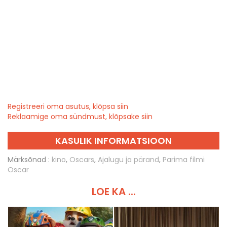
Registreeri oma asutus, klõpsa siin
Reklaamige oma sündmust, klõpsake siin
KASULIK INFORMATSIOON
Märksõnad :
kino
,
Oscars
,
Ajalugu ja pärand
,
Parima filmi
Oscar
LOE KA ...