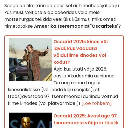
Seega on filmifännide peas sel auhinnahooajal palju
küsimusi. Võitjatele aplodeerides võib meie
mõttenurgas tekkida veel üks küsimus: miks ometi
nimetatakse
Ameerika tseremooniat
"Oscariteks
"?
Oscarid 2025: kinos või
laval, kus vaadata
võidufilme kinodes või
kodus?
Äsja kuulutati välja 2025.
aasta Akadeemia auhinnad.
On aeg minna tagasi
kinosaalidesse (või jääda koju soojaks), et
(taas)avastada 97. tseremoonial auhindu võitnud
filme kinodes (või platvormidel)!
[Loe rohkem]
Oscarid 2025: Avastage 97.
tseremoonia võitjate täielik