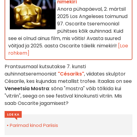
nimekiri
Anora pühapäeval, 2. märtsil
2025 Los Angeleses toimunud
97. Oscarite tseremoonial
pühitses kõik auhinnad. Kuid
see ei olnud ainus film, mis võitis! Avasta suured
võitjad ja 2025. aasta Oscarite täielik nimekiri!
[Loe
rohkem]
Prantsusmaal kutsutakse 7. kunsti
auhinnatseremooniat
"Césariks"
, viidates skulptor
Césarile, kes kujundas metallist trofee. Itaalias on see
Veneetsia Mostra
: sõna "mostra" võib tõlkida kui
"vitriin", seega on see festival kinokunsti vitriin. Mis
saab Oscarite jagamisest?
LOE KA
Parimad kinod Pariisis