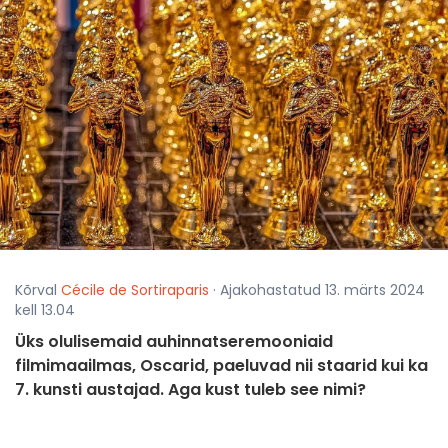
Kõrval
Cécile de Sortiraparis
· Ajakohastatud 13. märts 2024
kell 13.04
Üks olulisemaid auhinnatseremooniaid
filmimaailmas, Oscarid, paeluvad nii staarid kui ka
7. kunsti austajad. Aga kust tuleb see nimi?