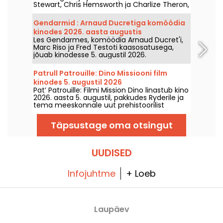
Stewart, Chris Hemsworth ja Charlize Theron,
naaseb Netflixi 2026. aasta 21. juulil.
Gendarmid : Arnaud Ducretiga komöödia
kinodes 2026. aasta augustis
Les Gendarmes, komöödia Arnaud Ducret'i,
Marc Riso ja Fred Testoti kaasosatusega,
jõuab kinodesse 5. augustil 2026.
Patrull Patrouille: Dino Missiooni film
kinodes 5. augustil 2026
Pat’ Patrouille: Filmi Mission Dino linastub kino
2026. aasta 5. augustil, pakkudes Ryderile ja
tema meeskonnale uut prehistoorilist
seiklust.
Täpsustage oma otsingut
UUDISED
Infojuhtme
+ Loeb
Laupäev