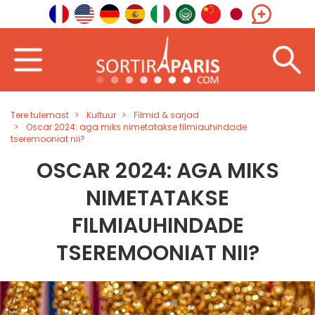
Tere tulemast
Kultuur
Filmid & sarjad
Oscar 2024: aga miks nimetatakse filmiauhindade
tseremooniat nii?
OSCAR 2024: AGA MIKS
NIMETATAKSE
FILMIAUHINDADE
TSEREMOONIAT NII?