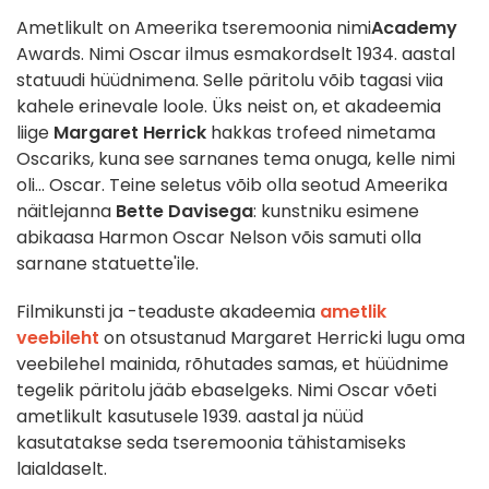
Ametlikult on Ameerika tseremoonia nimi
Academy
Awards. Nimi Oscar ilmus esmakordselt 1934. aastal
statuudi hüüdnimena. Selle päritolu võib tagasi viia
kahele erinevale loole. Üks neist on, et akadeemia
liige
Margaret Herrick
hakkas trofeed nimetama
Oscariks, kuna see sarnanes tema onuga, kelle nimi
oli... Oscar. Teine seletus võib olla seotud Ameerika
näitlejanna
Bette Davisega
: kunstniku esimene
abikaasa Harmon Oscar Nelson võis samuti olla
sarnane statuette'ile.
Filmikunsti ja -teaduste akadeemia
ametlik
veebileht
on otsustanud Margaret Herricki lugu oma
veebilehel mainida, rõhutades samas, et hüüdnime
tegelik päritolu jääb ebaselgeks. Nimi Oscar võeti
ametlikult kasutusele 1939. aastal ja nüüd
kasutatakse seda tseremoonia tähistamiseks
laialdaselt.