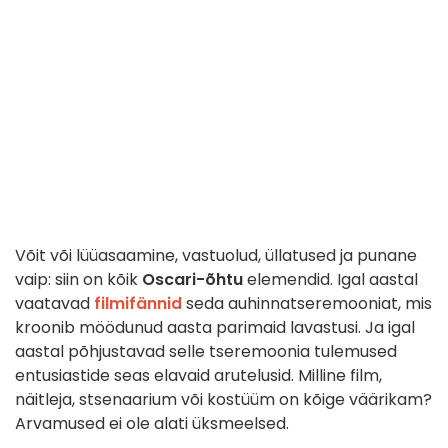
Võit või lüüasaamine, vastuolud, üllatused ja punane
vaip: siin on kõik
Oscari-õhtu
elemendid. Igal aastal
vaatavad
filmifännid
seda auhinnatseremooniat, mis
kroonib möödunud aasta parimaid lavastusi. Ja igal
aastal põhjustavad selle tseremoonia tulemused
entusiastide seas elavaid arutelusid. Milline film,
näitleja, stsenaarium või kostüüm on kõige väärikam?
Arvamused ei ole alati üksmeelsed.