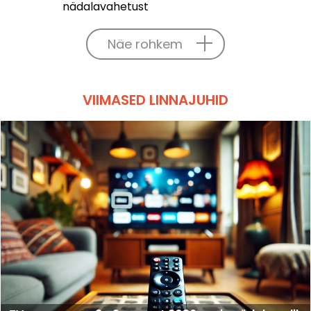
nädalavahetust
Näe rohkem
VIIMASED LINNAJUHID