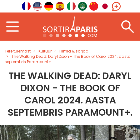
Tere tulemast
Kultuur
Filmid & sarjad
The Walking Dead: Daryl Dixon - The Book of Carol 2024. aasta
septembris Paramount+.
THE WALKING DEAD: DARYL
DIXON - THE BOOK OF
CAROL 2024. AASTA
SEPTEMBRIS PARAMOUNT+.