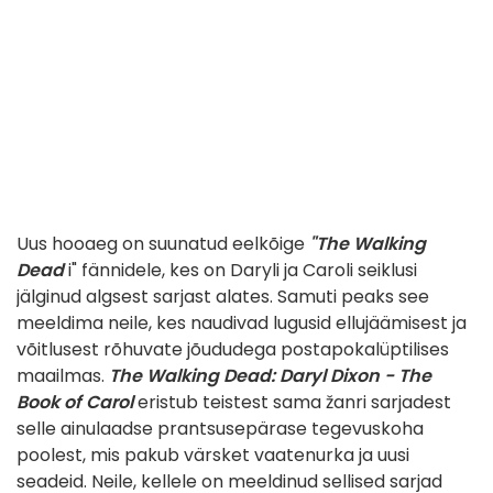
Uus hooaeg on suunatud eelkõige
"The Walking
Dead
i" fännidele, kes on Daryli ja Caroli seiklusi
jälginud algsest sarjast alates. Samuti peaks see
meeldima neile, kes naudivad lugusid ellujäämisest ja
võitlusest rõhuvate jõududega postapokalüptilises
maailmas.
The Walking Dead: Daryl Dixon - The
Book of Carol
eristub teistest sama žanri sarjadest
selle ainulaadse prantsusepärase tegevuskoha
poolest, mis pakub värsket vaatenurka ja uusi
seadeid. Neile, kellele on meeldinud sellised sarjad