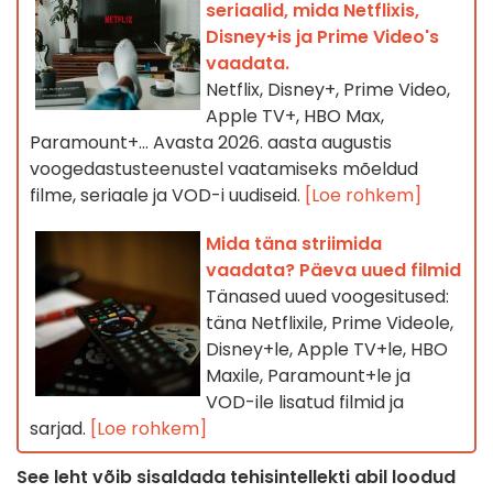
seriaalid, mida Netflixis,
Disney+is ja Prime Video's
vaadata.
Netflix, Disney+, Prime Video,
Apple TV+, HBO Max,
Paramount+… Avasta 2026. aasta augustis
voogedastusteenustel vaatamiseks mõeldud
filme, seriaale ja VOD-i uudiseid.
[Loe rohkem]
Mida täna striimida
vaadata? Päeva uued filmid
Tänased uued voogesitused:
täna Netflixile, Prime Videole,
Disney+le, Apple TV+le, HBO
Maxile, Paramount+le ja
VOD-ile lisatud filmid ja
sarjad.
[Loe rohkem]
See leht võib sisaldada tehisintellekti abil loodud