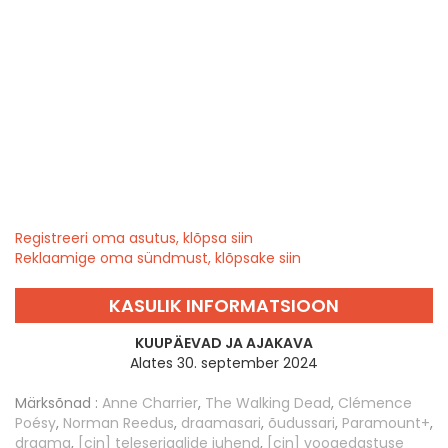
Registreeri oma asutus, klõpsa siin
Reklaamige oma sündmust, klõpsake siin
KASULIK INFORMATSIOON
KUUPÄEVAD JA AJAKAVA
Alates 30. september 2024
Märksõnad :
Anne Charrier
,
The Walking Dead
,
Clémence
Poésy
,
Norman Reedus
,
draamasari
,
õudussari
,
Paramount+
,
draama
,
[cin] teleseriaalide juhend
,
[cin] voogedastuse