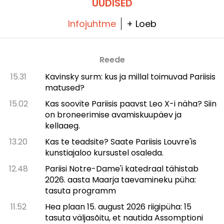
UUDISED
Infojuhtme
+ Loeb
Reede
15.31
Kavinsky surm: kus ja millal toimuvad Pariisis
matused?
15.02
Kas soovite Pariisis paavst Leo X-i näha? Siin
on broneerimise avamiskuupäev ja
kellaaeg.
13.20
Kas te teadsite? Saate Pariisis Louvre'is
kunstiajaloo kursustel osaleda.
12.48
Pariisi Notre-Dame'i katedraal tähistab
2026. aasta Maarja taevamineku püha:
tasuta programm
11.52
Hea plaan 15. august 2026 riigipüha: 15
tasuta väljasõitu, et nautida Assomptioni