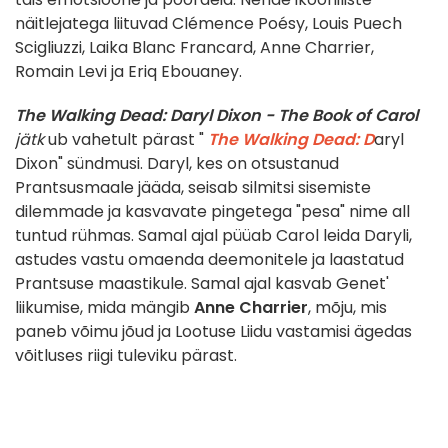
näitlejatega liituvad Clémence Poésy, Louis Puech
Scigliuzzi, Laika Blanc Francard, Anne Charrier,
Romain Levi ja Eriq Ebouaney.
The Walking Dead: Daryl Dixon - The Book of Carol
jätk
ub vahetult pärast "
The Walking Dead: D
aryl
Dixon" sündmusi. Daryl, kes on otsustanud
Prantsusmaale jääda, seisab silmitsi sisemiste
dilemmade ja kasvavate pingetega "pesa" nime all
tuntud rühmas. Samal ajal püüab Carol leida Daryli,
astudes vastu omaenda deemonitele ja laastatud
Prantsuse maastikule. Samal ajal kasvab Genet'
liikumise, mida mängib
Anne Charrier
, mõju, mis
paneb võimu jõud ja Lootuse Liidu vastamisi ägedas
võitluses riigi tuleviku pärast.