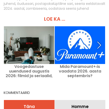
juhend
,
õudussari
,
postapokalüptiline sari
,
seeria eeldatavalt
2024. aastal
,
zombiseeria
,
oodatava seeria juhend
LOE KA ...
Voogedastuse
Mida Paramount+‑is
uuendused augustis
vaadata 2026. aasta
2026: filmid ja seriaalid,
septembris?
mida Netflixis, Disney+is
ja Prime Video's
vaadata.
KOMMENTAARID
Täna
Homme