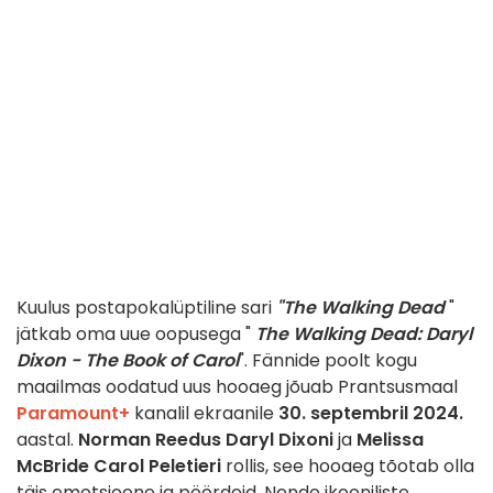
Kuulus postapokalüptiline sari
"The Walking Dead
"
jätkab oma uue oopusega "
The Walking Dead: Daryl
Dixon - The Book of Carol
". Fännide poolt kogu
maailmas oodatud uus hooaeg jõuab Prantsusmaal
Paramount+
kanalil ekraanile
30. septembril 2024.
aastal.
Norman Reedus
Daryl Dixoni
ja
Melissa
McBride
Carol Peletieri
rollis, see hooaeg tõotab olla
täis emotsioone ja pöördeid. Nende ikooniliste