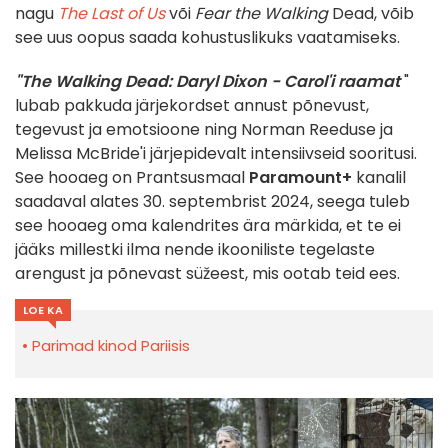
nagu
The Last of Us
või
Fear the Walking
Dead, võib
see uus oopus saada kohustuslikuks vaatamiseks.
"The Walking Dead: Daryl Dixon - Carol'i raamat
"
lubab pakkuda järjekordset annust põnevust,
tegevust ja emotsioone ning Norman Reeduse ja
Melissa McBride'i järjepidevalt intensiivseid sooritusi.
See hooaeg on Prantsusmaal
Paramount+
kanalil
saadaval alates 30. septembrist 2024, seega tuleb
see hooaeg oma kalendrites ära märkida, et te ei
jääks millestki ilma nende ikooniliste tegelaste
arengust ja põnevast süžeest, mis ootab teid ees.
LOE KA
Parimad kinod Pariisis