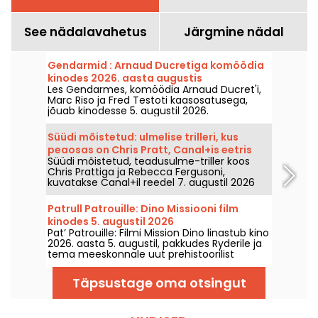
See nädalavahetus
Järgmine nädal
Gendarmid : Arnaud Ducretiga komöödia
kinodes 2026. aasta augustis
Les Gendarmes, komöödia Arnaud Ducret'i,
Marc Riso ja Fred Testoti kaasosatusega,
jõuab kinodesse 5. augustil 2026.
Süüdi mõistetud: ulmelise trilleri, kus
peaosas on Chris Pratt, Canal+is eetris
Süüdi mõistetud, teadusulme-triller koos
Chris Prattiga ja Rebecca Fergusoni,
kuvatakse Canal+il reedel 7. augustil 2026
kell 21:06.
Patrull Patrouille: Dino Missiooni film
kinodes 5. augustil 2026
Pat’ Patrouille: Filmi Mission Dino linastub kino
2026. aasta 5. augustil, pakkudes Ryderile ja
tema meeskonnale uut prehistoorilist
seiklust.
Täpsustage oma otsingut