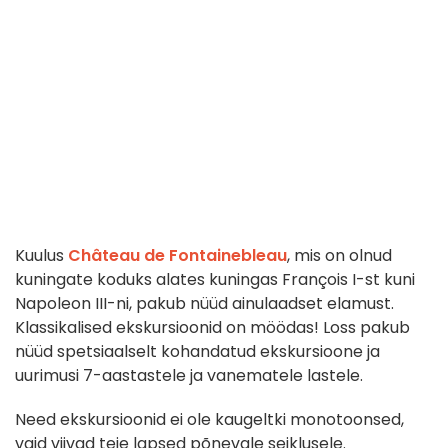
Kuulus
Château de Fontainebleau
, mis on olnud
kuningate koduks alates kuningas François I-st kuni
Napoleon III-ni, pakub nüüd ainulaadset elamust.
Klassikalised ekskursioonid on möödas! Loss pakub
nüüd spetsiaalselt kohandatud ekskursioone ja
uurimusi 7-aastastele ja vanematele lastele.
Need ekskursioonid ei ole kaugeltki monotoonsed,
vaid viivad teie lapsed põnevale seiklusele.