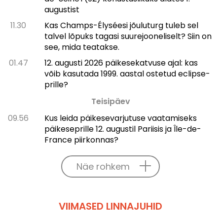
augustist
11.30
Kas Champs-Élysée­si jõuluturg tuleb sel
talvel lõpuks tagasi suurejooneliselt? Siin on
see, mida teatakse.
01.47
12. augusti 2026 päikesekatvuse ajal: kas
võib kasutada 1999. aastal ostetud eclipse-
prille?
Teisipäev
09.56
Kus leida päikesevarjutuse vaatamiseks
päikeseprille 12. augustil Pariisis ja Île-de-
France piirkonnas?
Näe rohkem
VIIMASED LINNAJUHID