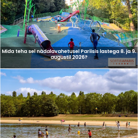
Mida teha sel nädalavahetusel Pariisis lastega 8. ja 9.
augustil 2026?