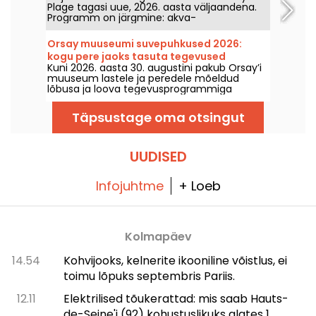
Plage tagasi uue, 2026. aasta väljaandena.
Programm on järgmine: akva-
lõbustusplatvorm, vabaõhukino ja palju
tasuta tegevusi.
Orsay muuseumi suvepuhkused 2026:
kogu pere jaoks tasuta tegevused
Kuni 2026. aasta 30. augustini pakub Orsay’i
muuseum lastele ja peredele mõeldud
lõbusa ja loova tegevusprogrammiga
„Orsays Puhkus“. See on paigutatud
muuseumi suurde saali ja on tasuta
Täpsustage oma otsingut
kättesaadav, kui esitate muuseumi piletit.
UUDISED
Infojuhtme
+ Loeb
Kolmapäev
14.54
Kohvijooks, kelnerite ikooniline võistlus, ei
toimu lõpuks septembris Pariis.
12.11
Elektrilised tõukerattad: mis saab Hauts-
de-Seine'i (92) kohustuslikuks alates 1.