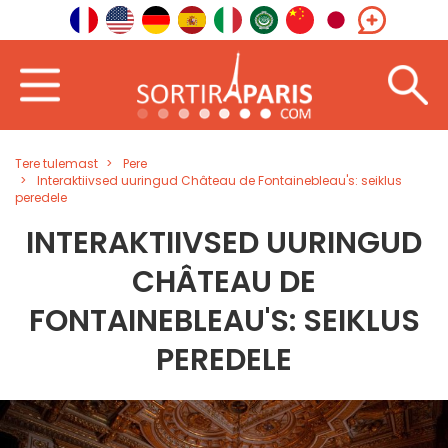
Tere tulemast
Pere
Interaktiivsed uuringud Château de Fontainebleau's: seiklus
peredele
INTERAKTIIVSED UURINGUD
CHÂTEAU DE
FONTAINEBLEAU'S: SEIKLUS
PEREDELE