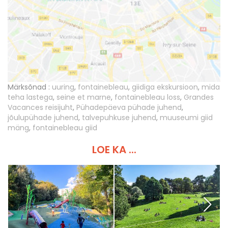
Märksõnad :
uuring
,
fontainebleau
,
giidiga ekskursioon
,
mida
teha lastega
,
seine et marne
,
fontainebleau loss
,
Grandes
Vacances reisijuht
,
Pühadepäeva pühade juhend
,
jõulupühade juhend
,
talvepuhkuse juhend
,
muuseumi giid
mäng
,
fontainebleau giid
LOE KA ...