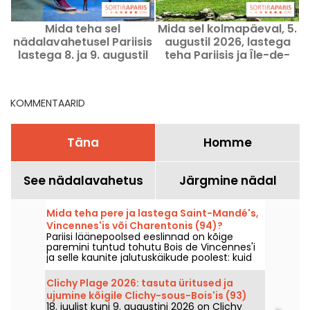
Mida teha sel
Mida sel kolmapäeval, 5.
nädalavahetusel Pariisis
augustil 2026, lastega
lastega 8. ja 9. augustil
teha Pariisis ja Île-de-
t
2026?
France piirkonnas?
KOMMENTAARID
Täna
Homme
See nädalavahetus
Järgmine nädal
Mida teha pere ja lastega Saint-Mandé's,
Vincennes'is või Charentonis (94)?
Pariisi läänepoolsed eeslinnad on kõige
paremini tuntud tohutu Bois de Vincennes'i
ja selle kaunite jalutuskäikude poolest: kuid
pealinna lääneosas on veelgi rohkem, sest
seal on mõned suurepärased pereretked,
Clichy Plage 2026: tasuta üritused ja
eriti Vincennes'i, Saint-Mandé ja Charentoni
ujumine kõigile Clichy-sous-Bois'is (93)
linnades.
18. juulist kuni 9. augustini 2026 on Clichy