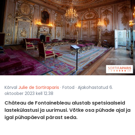
Kõrval
Julie de Sortiraparis
· Fotod · Ajakohastatud 6.
oktoober 2023 kell 12.38
Château de Fontainebleau alustab spetsiaalseid
lastekülastusi ja uurimusi. Võtke osa pühade ajal ja
igal pühapäeval pärast seda.