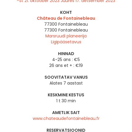
-St 21. oktoober 2023 Juures 17. detsember 2023
KOHT
Château de Fontainebleau
77300 Fontainebleau
77300
Fontainebleau
Marsruudi planeerija
Ligipääsetavus
HINNAD
4-25 ans : €5
26 ans et + : €19
SOOVITATAV VANUS
Alates 7 aastast
KESKMINE KESTUS
1 t 30 min
AMETLIK SAIT
www.chateaudefontainebleau.fr
RESERVATSIOONID