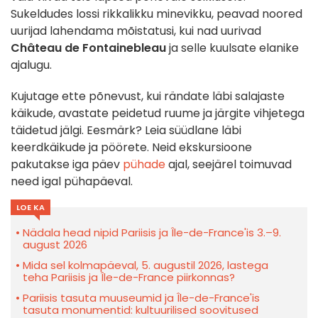
Sukeldudes lossi rikkalikku minevikku, peavad noored
uurijad lahendama mõistatusi, kui nad uurivad
Château de Fontainebleau
ja selle kuulsate elanike
ajalugu.
Kujutage ette põnevust, kui rändate läbi salajaste
käikude, avastate peidetud ruume ja järgite vihjetega
täidetud jälgi. Eesmärk? Leia süüdlane läbi
keerdkäikude ja pöörete. Neid ekskursioone
pakutakse iga päev
pühade
ajal, seejärel toimuvad
need igal pühapäeval.
LOE KA
Nädala head nipid Pariisis ja Île-de-France'is 3.–9.
august 2026
Mida sel kolmapäeval, 5. augustil 2026, lastega
teha Pariisis ja Île-de-France piirkonnas?
Pariisis tasuta muuseumid ja Île-de-France'is
tasuta monumentid: kultuurilised soovitused