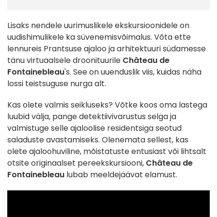
Lisaks nendele uurimuslikele ekskursioonidele on
uudishimulikele ka süvenemisvõimalus. Võta ette
lennureis Prantsuse ajaloo ja arhitektuuri südamesse
tänu virtuaalsele droonituurile
Château de
Fontainebleau
's. See on uuenduslik viis, kuidas näha
lossi teistsuguse nurga alt.
Kas olete valmis seikluseks? Võtke koos oma lastega
luubid välja, pange detektiivivarustus selga ja
valmistuge selle ajaloolise residentsiga seotud
saladuste avastamiseks. Olenemata sellest, kas
olete ajaloohuviline, mõistatuste entusiast või lihtsalt
otsite originaalset pereekskursiooni,
Château de
Fontainebleau
lubab meeldejäävat elamust.