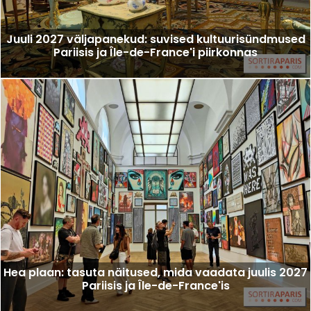
Juuli 2027 väljapanekud: suvised kultuurisündmused
Pariisis ja Île-de-France'i piirkonnas
Hea plaan: tasuta näitused, mida vaadata juulis 2027
Pariisis ja Île-de-France'is