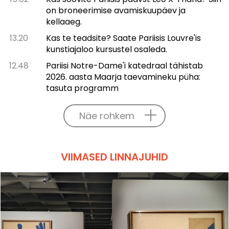
on broneerimise avamiskuupäev ja
kellaaeg.
13.20
Kas te teadsite? Saate Pariisis Louvre'is
kunstiajaloo kursustel osaleda.
12.48
Pariisi Notre-Dame'i katedraal tähistab
2026. aasta Maarja taevamineku püha:
tasuta programm
Näe rohkem
VIIMASED LINNAJUHID