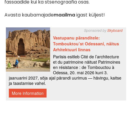
fassaadide kui ka stsenograafia osas.
Avasta kaubamajade
maailma
igast küljest!