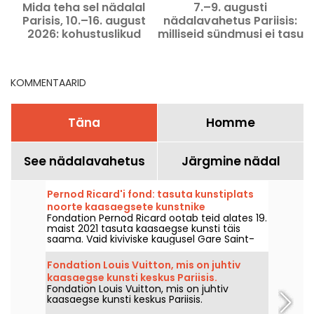
Mida teha sel nädalal
7.–9. augusti
Parisis, 10.–16. august
nädalavahetus Pariisis:
2026: kohustuslikud
milliseid sündmusi ei tasu
väljasõidud
vahele jätta
KOMMENTAARID
Täna
Homme
See nädalavahetus
Järgmine nädal
Pernod Ricard'i fond: tasuta kunstiplats
noorte kaasaegsete kunstnike
Fondation Pernod Ricard ootab teid alates 19.
edendamiseks
maist 2021 tasuta kaasaegse kunsti täis
saama. Vaid kiviviske kaugusel Gare Saint-
Lazare'ist pakub see noorte kunstnike näitusi,
loenguid, töötubasid ja arutelusid.
Fondation Louis Vuitton, mis on juhtiv
kaasaegse kunsti keskus Pariisis.
Fondation Louis Vuitton, mis on juhtiv
kaasaegse kunsti keskus Pariisis.