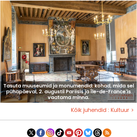
Tasuta muuseumid ja monumendid: kohad, mida sel
pühapäeval, 2. augustil Pariisis ja Île-de-France'is
vaatama minna.
Kõik juhendid : Kultuur >