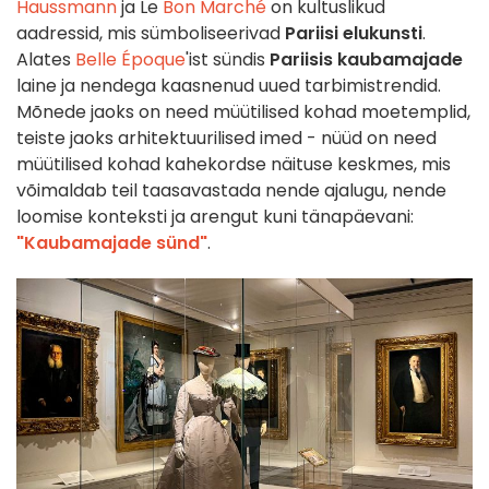
Haussmann
ja Le
Bon Marché
on kultuslikud
aadressid, mis sümboliseerivad
Pariisi elukunsti
.
Alates
Belle Époque
'ist sündis
Pariisis
kaubamajade
laine ja nendega kaasnenud uued tarbimistrendid.
Mõnede jaoks on need müütilised kohad moetemplid,
teiste jaoks arhitektuurilised imed - nüüd on need
müütilised kohad kahekordse näituse keskmes, mis
võimaldab teil taasavastada nende ajalugu, nende
loomise konteksti ja arengut kuni tänapäevani:
"Kaubamajade sünd"
.