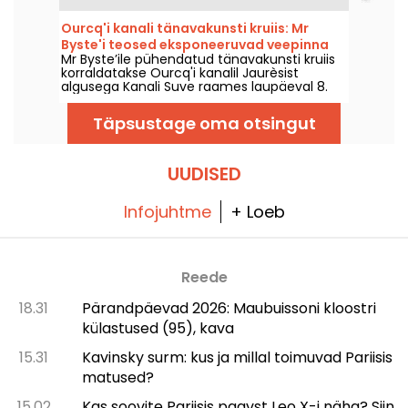
Ourcq'i kanali tänavakunsti kruiis: Mr
Byste'i teosed eksponeeruvad veepinna
Mr Byste’ile pühendatud tänavakunsti kruiis
kohal voolavalt
korraldatakse Ourcq'i kanalil Jaurèsist
algusega Kanali Suve raames laupäeval 8.
augustil 2026. Programm sisaldab: laeval
toimuvat näitust, veest nähtavate
Täpsustage oma otsingut
freskodest giidiga ringkäiku ja kunstniku
šabloonide universumi avastamist.
UUDISED
Infojuhtme
+ Loeb
Reede
18.31
Pärandpäevad 2026: Maubuissoni kloostri
külastused (95), kava
15.31
Kavinsky surm: kus ja millal toimuvad Pariisis
matused?
15.02
Kas soovite Pariisis paavst Leo X-i näha? Siin