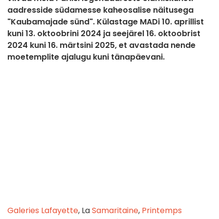
aadresside südamesse kaheosalise näitusega
"Kaubamajade sünd". Külastage MADi 10. aprillist
kuni 13. oktoobrini 2024 ja seejärel 16. oktoobrist
2024 kuni 16. märtsini 2025, et avastada nende
moetemplite ajalugu kuni tänapäevani.
Galeries Lafayette
, La
Samaritaine
,
Printemps