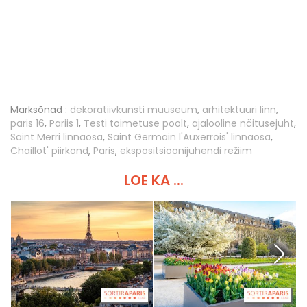
Märksõnad :
dekoratiivkunsti muuseum
,
arhitektuuri linn
,
paris 16
,
Pariis 1
,
Testi toimetuse poolt
,
ajalooline näitusejuht
,
Saint Merri linnaosa
,
Saint Germain l'Auxerrois' linnaosa
,
Chaillot' piirkond
,
Paris
,
ekspositsioonijuhendi režiim
LOE KA ...