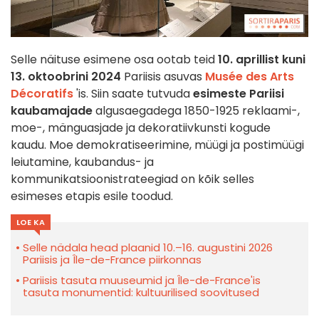
Selle näituse esimene osa ootab teid
10. aprillist kuni
13. oktoobrini 2024
Pariisis asuvas
Musée des Arts
Décoratifs
'is. Siin saate tutvuda
esimeste Pariisi
kaubamajade
algusaegadega 1850-1925 reklaami-,
moe-, mänguasjade ja dekoratiivkunsti kogude
kaudu. Moe demokratiseerimine, müügi ja postimüügi
leiutamine, kaubandus- ja
kommunikatsioonistrateegiad on kõik selles
esimeses etapis esile toodud.
LOE KA
Selle nädala head plaanid 10.–16. augustini 2026
Pariisis ja Île-de-France piirkonnas
Pariisis tasuta muuseumid ja Île-de-France'is
tasuta monumentid: kultuurilised soovitused