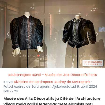
<
>
Kaubamajade sündi - Musée des Arts Décoratifs Pariis
Kõrval
Rizhlaine de Sortiraparis
,
Audrey de Sortiraparis
·
Fotod Audrey de Sortiraparis · Ajakohastatud 9. aprill 2024
kell 22.26
Musée des Arts Décoratifs ja Cité de l'Architecture
viivad meid Pariisi legendaarsete elamiskunsti