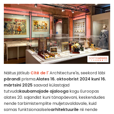
Näitus jätkub
Cité de l'
Architecture'is, seekord läbi
pärandi
prisma.
Alates 16. oktoobrist 2024 kuni 16.
märtsini 2025
saavad külastajad
tutvuda
kaubamajade ajalooga
kogu Euroopas
alates 20. sajandist kuni tänapäevani, keskendudes
nende tarbimistemplite muljetavaldavale, kuid
samas funktsionaalsele
arhitektuurile
nii nende