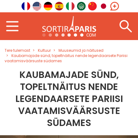
Tere tulemast
Kultuur
Muuseumid ja näitused
Kaubamajade sünd, topeltnäitus nende legendaarsete Pariisi
vaatamisväärsuste südames
KAUBAMAJADE SÜND,
TOPELTNÄITUS NENDE
LEGENDAARSETE PARIISI
VAATAMISVÄÄRSUSTE
SÜDAMES