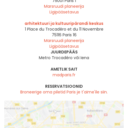
75001
Paris 1
Marsruudi planeerija
Ligipääsetavus
arhitektuuri ja kultuuripärandi keskus
1 Place du Trocadéro et du 11 Novembre
75116
Paris 16
Marsruudi planeerija
Ligipääsetavus
JUURDEPÄÄS
Metro Trocadéro või Iena
AMETLIK SAIT
madparis.fr
RESERVATSIOONID
Broneerige oma piletid Paris je t'aime'ile siin.