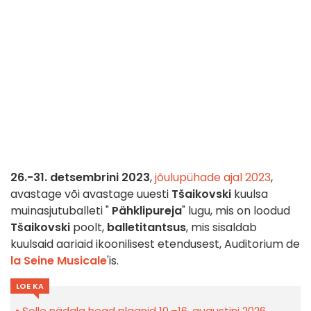
26.-31. detsembrini 2023
,
jõulupühade ajal 2023
,
avastage või avastage uuesti
Tšaikovski
kuulsa
muinasjutuballeti "
Pähklipureja
" lugu, mis on loodud
Tšaikovski
poolt,
balletitantsus
, mis sisaldab
kuulsaid aariaid ikoonilisest etendusest, Auditorium de
la Seine Musicale
'is.
LOE KA
Selle nädala head plaanid 10.–16. augustini 2026