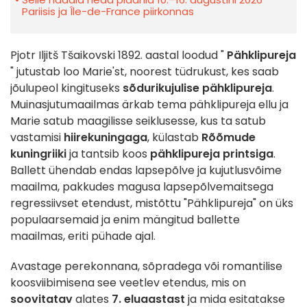
Pariisis ja Île-de-France piirkonnas
Pjotr Iljitš Tšaikovski 1892. aastal loodud "
Pähklipureja
" jutustab loo Marie'st, noorest tüdrukust, kes saab
jõulupeol kingituseks
sõdurikujulise pähklipureja
.
Muinasjutumaailmas ärkab tema pähklipureja ellu ja
Marie satub maagilisse seiklusesse, kus ta satub
vastamisi
hiirekuningaga
, külastab
Rõõmude
kuningriiki
ja tantsib koos
pähklipureja printsiga
.
Ballett ühendab endas lapsepõlve ja kujutlusvõime
maailma, pakkudes magusa lapsepõlvemaitsega
regressiivset etendust, mistõttu "Pähklipureja" on üks
populaarsemaid ja enim mängitud ballette
maailmas, eriti pühade ajal.
Avastage perekonnana, sõpradega või romantilise
koosviibimisena see veetlev etendus, mis on
soovitatav
alates
7. eluaastast
ja mida esitatakse