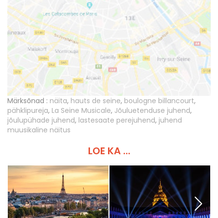
Märksõnad :
näita
,
hauts de seine
,
boulogne billancourt
,
pähklipureja
,
La Seine Musicale
,
Jõuluetenduse juhend
,
jõulupühade juhend
,
lastesaate perejuhend
,
juhend
muusikaline näitus
LOE KA ...