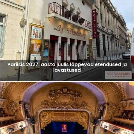
Pariisis 2027. aasta juulis lõppevad etendused ja
lavastused