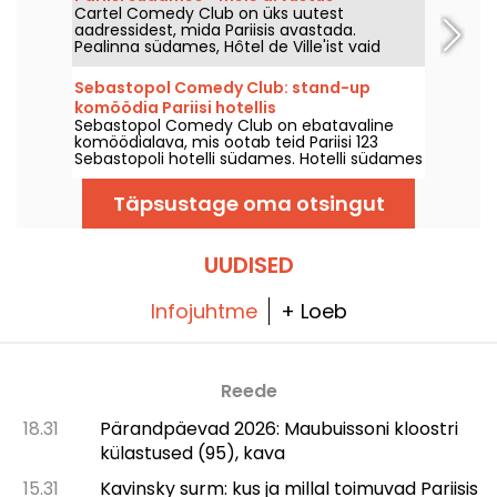
Cartel Comedy Club on üks uutest
aadressidest, mida Pariisis avastada.
Pealinna südames, Hôtel de Ville'ist vaid
kiviviske kaugusel asuv Cartel Comedy Club
on ühtlasi baar ja restoran. Oleme seda
Sebastopol Comedy Club: stand-up
proovinud ja andnud teile oma hinnangu!
komöödia Pariisi hotellis
Sebastopol Comedy Club on ebatavaline
komöödialava, mis ootab teid Pariisi 123
Sebastopoli hotelli südames. Hotelli südames
on igal nädalavahetusel stand-up lava, mida
korraldavad tunnustatud artistid.
Täpsustage oma otsingut
UUDISED
Infojuhtme
+ Loeb
Reede
18.31
Pärandpäevad 2026: Maubuissoni kloostri
külastused (95), kava
15.31
Kavinsky surm: kus ja millal toimuvad Pariisis