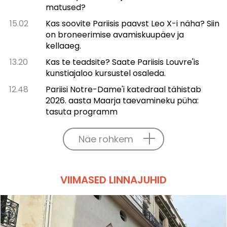
matused?
15.02
Kas soovite Pariisis paavst Leo X-i näha? Siin
on broneerimise avamiskuupäev ja
kellaaeg.
13.20
Kas te teadsite? Saate Pariisis Louvre'is
kunstiajaloo kursustel osaleda.
12.48
Pariisi Notre-Dame'i katedraal tähistab
2026. aasta Maarja taevamineku püha:
tasuta programm
Näe rohkem
VIIMASED LINNAJUHID