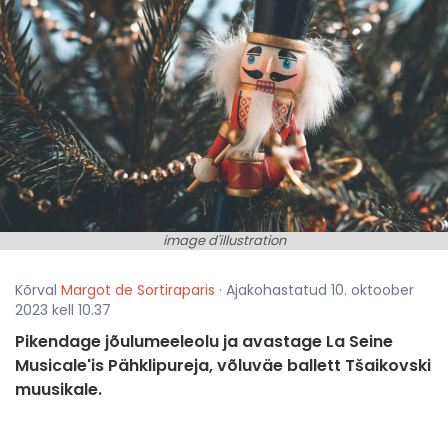
image d'illustration
Kõrval
Margot de Sortiraparis
· Ajakohastatud 10. oktoober
2023 kell 10.37
Pikendage jõulumeeleolu ja avastage La Seine
Musicale'is Pähklipureja, võluväe ballett Tšaikovski
muusikale.