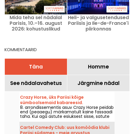
Mida teha sel nädalal
Heli- ja valgusetendused
Parisis, 10.–16. august
Pariisis ja Ile-de-France'i
2026: kohustuslikud
piirkonnas
väljasõidud
KOMMENTAARID
Täna
Homme
See nädalavahetus
Järgmine nädal
Crazy Horse, üks Pariisi kõige
sümboolsemaid kabareesid.
8. arrondissementis asuv Crazy Horse peidab
end (peaaegu) märkamatult kaine fassaadi
taha. Kui aga astute esiuksest sisse, satute
hoopis teistsugusesse atmosfääri, kus teid
ootab imeline show, mis hõlmab tantsu,
Cartel Comedy Club: uus komöödia klubi
etendusi ja valgustatud dekoratsiooni.
Pariisi südames - meie arvustus