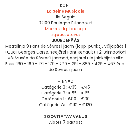
KOHT
La Seine Musicale
Île Seguin
92100
Boulogne Billancourt
Marsruudi planeerija
Ligipääsetavus
JUURDEPÄÄS
Metrolinja 9 Pont de Sèvres'i jaam (lõpp-punkt). Väljapääs 1
(Quai Georges Gorse, seejärel Pont Renault) T2: Brimborioni
või Musée de Sèvres'i jaamad, seejärel üle jalakäijate silla
Buss: 160 - 169 - 171 - 179 - 279 - 291 - 389 - 429 - 467 Pont
de Sèvres'i jaam.
HINNAD
Catégorie 3 : €35 - €45
Catégorie 2 : €55 - €65
Catégorie 1 : €80 - €90
Catégorie Or : €110 - €120
SOOVITATAV VANUS
Alates 7 aastast