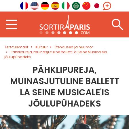
Tere tulemast
Kultuur
Etendused ja huumor
Pähklipureja, muinasjutuline ballett La Seine Musicale'is
jõulupühadeks
PÄHKLIPUREJA,
MUINASJUTULINE BALLETT
LA SEINE MUSICALE'IS
JÕULUPÜHADEKS