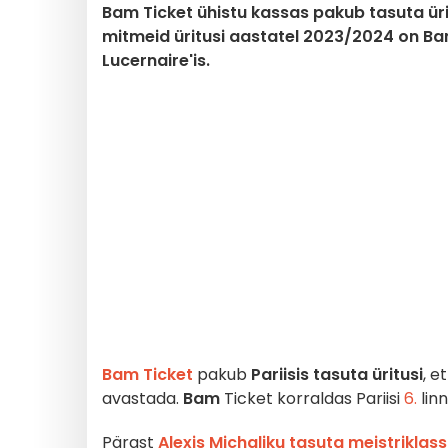
Bam Ticket ühistu kassas pakub tasuta üri
mitmeid üritusi aastatel 2023/2024 on B
Lucernaire'is.
Bam Ticket
pakub
Pariisis
tasuta üritusi
, e
avastada.
Bam
Ticket korraldas Pariisi
6.
lin
Pärast
Alexis Michaliku tasuta meistriklass