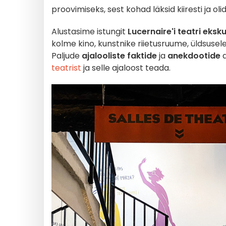
proovimiseks, sest kohad läksid kiiresti ja oli
Alustasime istungit
Lucernaire'i teatri eksk
kolme kino, kunstnike riietusruume, üldsusel
Paljude
ajalooliste faktide
ja
anekdootide
a
teatrist
ja selle ajaloost teada.