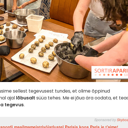
usime sellest tegevusest tundes, et olime õppinud
mal ajal
lõbusalt
süüa tehes. Me ei jõua ära oodata, et tea
ta tegevus
.