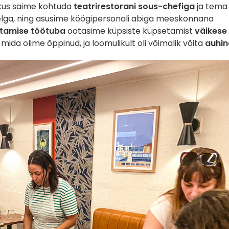
 kus saime kohtuda
teatrirestorani sous-chefiga
ja tema
selga, ning asusime köögipersonali abiga meeskonnana
tamise töötuba
ootasime küpsiste küpsetamist
väikese
 mida olime õppinud, ja loomulikult oli võimalik võita
auhi