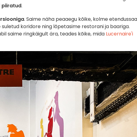
d
piiratud
.
ursiooniga
. Saime näha peaaegu kõike, kolme etendussaal
e suletud koridore ning lõpetasime restorani ja baariga.
bil saime ringkäigult ära, teades kõike, mida
Lucernaire'i