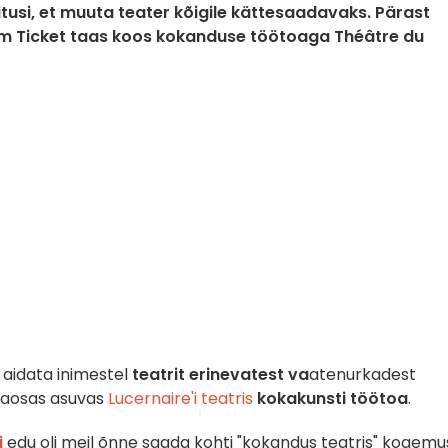
tusi, et muuta teater kõigile kättesaadavaks. Pärast
am Ticket taas koos kokanduse töötoaga Théâtre du
t aidata inimestel
teatrit
erinevatest va
atenurkadest
naosas asuvas
Lucernaire'i teatris
kokakunsti töötoa
.
i
edu oli meil õnne saada kohti "kokandus teatris" kogemu