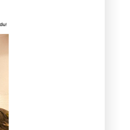
ndu
!