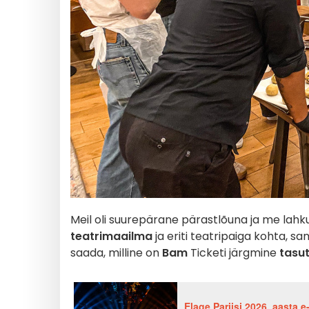
Meil oli suurepärane pärastlõuna ja me lahk
teatrimaailma
ja eriti teatripaiga kohta, sa
saada, milline on
Bam
Ticketi järgmine
tasu