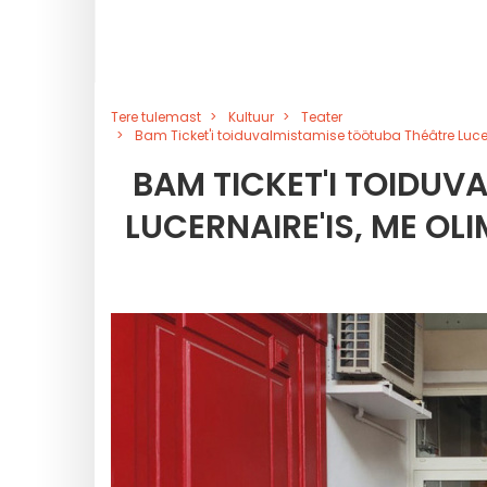
Tere tulemast
Kultuur
Teater
Bam Ticket'i toiduvalmistamise töötuba Théâtre Lucern
BAM TICKET'I TOIDUV
LUCERNAIRE'IS, ME OLI