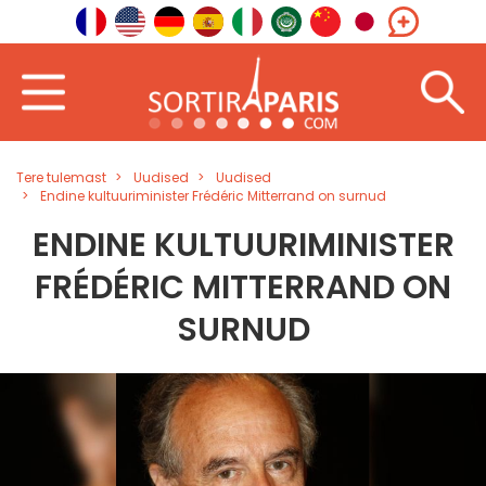
Tere tulemast
Uudised
Uudised
Endine kultuuriminister Frédéric Mitterrand on surnud
ENDINE KULTUURIMINISTER
FRÉDÉRIC MITTERRAND ON
SURNUD