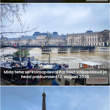
Mida teha sel kolmapäeval Pariisis? Väljapääsud ja
head pakkumised 12. august 2026