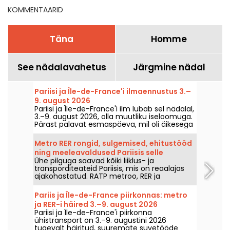
KOMMENTAARID
Täna
Homme
See nädalavahetus
Järgmine nädal
Pariisi ja Île-de-France'i ilmaennustus 3.–
9. august 2026
Pariisi ja Île-de-France'i ilm lubab sel nädalal,
3.–9. august 2026, olla muutliku iseloomuga.
Pärast palavat esmaspäeva, mil oli äikesega
oht, langevad temperatuurid järk‑järgult
tagasi, enne kui nädalavahetusel naaseb
Metro RER rongid, sulgemised, ehitustööd
soojem ja päikeseline ilm.
ning meeleavaldused Pariisis selle
Ühe pilguga saavad kõiki liiklus- ja
Laupäev, 8. august 2026 hool.
transporditeateid Pariisis, mis on reaalajas
ajakohastatud. RATP metroo, RER ja
Transilien, tööde teostamine, liikluskorraldus,
suured sündmused ja demonstratsioonid –
Pariis ja Île-de-France piirkonnas: metro
pakume teile kogu praktilise teabe, mida
ja RER-i häired 3.–9. august 2026
enne linnast välja astumist Pariisis teada
Pariisi ja Île-de-France'i piirkonna
soovite Laupäev, 8. august 2026.
ühistransport on 3.–9. augustini 2026
tugevalt häiritud, suuremate suvetööde