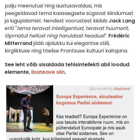
palju meenutusi ning austusavaldusi, mis
peegeldavad tema kaasaegsete sügavat kiindumust
ja lugupidamist. Nendest voorustest kiidab
Jack Lang
eriti "
tema teravat intelligentust, teravat huumorit,
lõpmatut hellust ning haruldast headust
".
Frédéric
Mitterrand
jääb ajalukku kui elegantse stiili,
kirglikkuse ning tõelise Prantsuse kultuuri kaitsjana.
See leht võib sisaldada tehisintellekti abil loodud
elemente,
lisateave siin
.