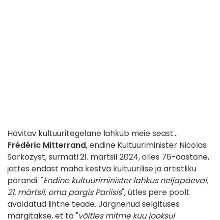
Hävitav kultuuritegelane lahkub meie seast...
Frédéric Mitterrand
, endine Kultuuriminister Nicolas
Sarkozyst, surmati 21. märtsil 2024, olles 76-aastane,
jättes endast maha kestva kultuurilise ja artistliku
pärandi. "
Endine kultuuriminister lahkus neljapäeval,
21. märtsil, oma pargis Pariisis
", ütles pere poolt
avaldatud lihtne teade. Järgnenud selgituses
märgitakse, et ta "
võitles mitme kuu jooksul