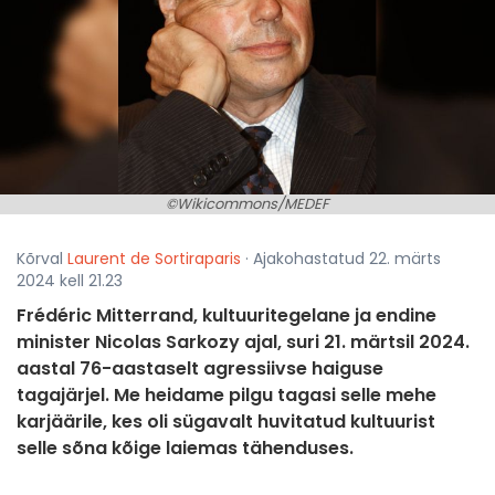
©Wikicommons/MEDEF
Kõrval
Laurent de Sortiraparis
· Ajakohastatud 22. märts
2024 kell 21.23
Frédéric Mitterrand, kultuuritegelane ja endine
minister Nicolas Sarkozy ajal, suri 21. märtsil 2024.
aastal 76-aastaselt agressiivse haiguse
tagajärjel. Me heidame pilgu tagasi selle mehe
karjäärile, kes oli sügavalt huvitatud kultuurist
selle sõna kõige laiemas tähenduses.