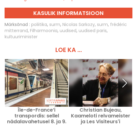
KASULIK INFORMATSIOON
Märksõnad :
poliitika
,
surm
,
Nicolas Sarkozy
,
surm
,
frédéric
mitterrand
,
Filharmoonia
,
uudised
,
uudised paris
,
kultuuriminister
LOE KA ...
Île-de-France’i
Christian Bujeau,
A
transpordis: sellel
Kaameloti relvameister
R
nädalavahetusel 8. ja 9.
ja Les Visiteurs'i
augustil 2026 on häireid
hambaarst, on surnud.
ja töid