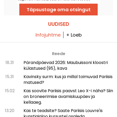
tõttu, mis mõjutavad väga tugevalt teatud
liine, teatasid RATP ja SNCF.
Täpsustage oma otsingut
UUDISED
Infojuhtme
+ Loeb
Reede
18.31
Pärandpäevad 2026: Maubuissoni kloostri
külastused (95), kava
15.31
Kavinsky surm: kus ja millal toimuvad Pariisis
matused?
15.02
Kas soovite Pariisis paavst Leo X-i näha? Siin
on broneerimise avamiskuupäev ja
kellaaeg.
13.20
Kas te teadsite? Saate Pariisis Louvre'is
kunstiajaloo kursustel osaleda.