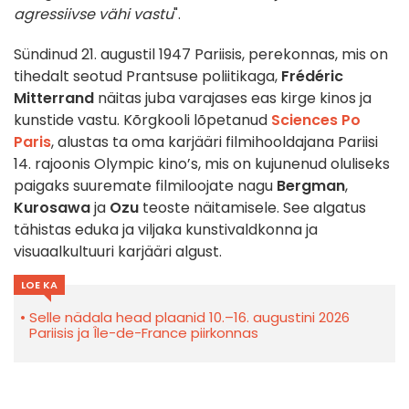
agressiivse vähi vastu
".
Sündinud 21. augustil 1947 Pariisis, perekonnas, mis on
tihedalt seotud Prantsuse poliitikaga,
Frédéric
Mitterrand
näitas juba varajases eas kirge kinos ja
kunstide vastu. Kõrgkooli lõpetanud
Sciences Po
Paris
, alustas ta oma karjääri filmihooldajana Pariisi
14. rajoonis Olympic kino’s, mis on kujunenud oluliseks
paigaks suuremate filmiloojate nagu
Bergman
,
Kurosawa
ja
Ozu
teoste näitamisele. See algatus
tähistas eduka ja viljaka kunstivaldkonna ja
visuaalkultuuri karjääri algust.
LOE KA
Selle nädala head plaanid 10.–16. augustini 2026
Pariisis ja Île-de-France piirkonnas