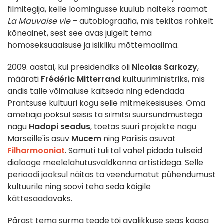
filmitegija, kelle loomingusse kuulub näiteks raamat
La Mauvaise vie
– autobiograafia, mis tekitas rohkelt
kõneainet, sest see avas julgelt tema
homoseksuaalsuse ja isikliku mõttemaailma.
2009. aastal, kui presidendiks oli
Nicolas Sarkozy
,
määrati
Frédéric Mitterrand
kultuuriministriks, mis
andis talle võimaluse kaitseda ning edendada
Prantsuse kultuuri kogu selle mitmekesisuses. Oma
ametiaja jooksul seisis ta silmitsi suursündmustega
nagu
Hadopi seadus
, toetas suuri projekte nagu
Marseille'is asuv
Mucem
ning Pariisis asuvat
Filharmooniat
. Samuti tuli tal vahel pidada tuliseid
dialooge meelelahutusvaldkonna artistidega. Selle
perioodi jooksul näitas ta veendumatut pühendumust
kultuurile ning soovi teha seda kõigile
kättesaadavaks.
Pärast tema surma teade tõi avalikkuse seas kaasa