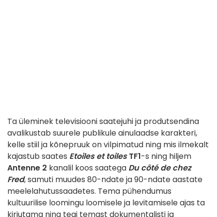
Ta üleminek televisiooni saatejuhi ja produtsendina
avalikustab suurele publikule ainulaadse karakteri,
kelle stiil ja kõnepruuk on vilpimatud ning mis ilmekalt
kajastub saates
Etoiles et toiles
TF1
-s ning hiljem
Antenne 2
kanalil koos saatega
Du côté de chez
Fred
, samuti muudes 80-ndate ja 90-ndate aastate
meelelahutussaadetes. Tema pühendumus
kultuurilise loomingu loomisele ja levitamisele ajas ta
kirjutama ning tegi temast dokumentalisti ja