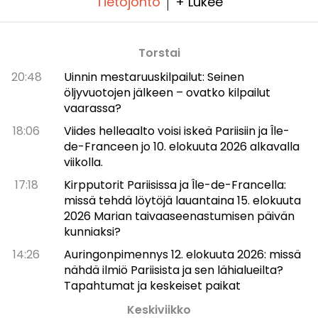
Tietojohto
+ Lukee
Torstai
20:48
Uinnin mestaruuskilpailut: Seinen
öljyvuotojen jälkeen – ovatko kilpailut
vaarassa?
18:06
Viides helleaalto voisi iskeä Pariisiin ja Île-
de-Franceen jo 10. elokuuta 2026 alkavalla
viikolla.
17:18
Kirpputorit Pariisissa ja Île-de-Francella:
missä tehdä löytöjä lauantaina 15. elokuuta
2026 Marian taivaaseenastumisen päivän
kunniaksi?
14:26
Auringonpimennys 12. elokuuta 2026: missä
nähdä ilmiö Pariisista ja sen lähialueilta?
Tapahtumat ja keskeiset paikat
Keskiviikko