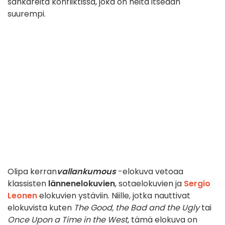
sankareita konfliktissa, joka on heitä itseään
suurempi.
Olipa kerran
vallankumous
-elokuva vetoaa
klassisten
lännenelokuvien
, sotaelokuvien ja
Sergio
Leonen
elokuvien ystäviin. Niille, jotka nauttivat
elokuvista kuten
The Good, the Bad and the Ugly
tai
Once Upon a Time in the West
, tämä elokuva on