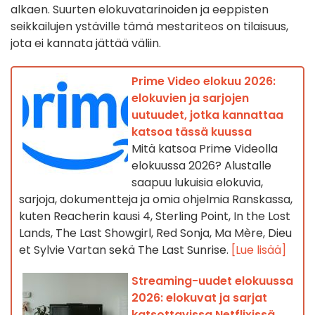
alkaen. Suurten elokuvatarinoiden ja eeppisten
seikkailujen ystäville tämä mestariteos on tilaisuus,
jota ei kannata jättää väliin.
Prime Video elokuu 2026:
elokuvien ja sarjojen
uutuudet, jotka kannattaa
katsoa tässä kuussa
Mitä katsoa Prime Videolla
elokuussa 2026? Alustalle
saapuu lukuisia elokuvia,
sarjoja, dokumentteja ja omia ohjelmia Ranskassa,
kuten Reacherin kausi 4, Sterling Point, In the Lost
Lands, The Last Showgirl, Red Sonja, Ma Mère, Dieu
et Sylvie Vartan sekä The Last Sunrise.
[Lue lisää]
Streaming-uudet elokuussa
2026: elokuvat ja sarjat
katsottavissa Netflixissä,