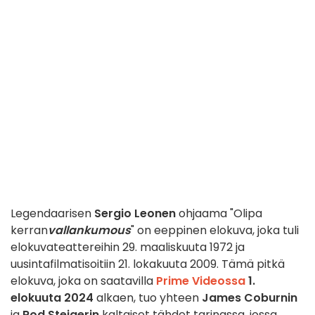
Legendaarisen
Sergio Leonen
ohjaama "Olipa
kerran
vallankumous
" on eeppinen elokuva, joka tuli
elokuvateattereihin 29. maaliskuuta 1972 ja
uusintafilmatisoitiin 21. lokakuuta 2009. Tämä pitkä
elokuva, joka on saatavilla
Prime Videossa
1.
elokuuta 2024
alkaen, tuo yhteen
James Coburnin
ja
Rod Steigerin
kaltaiset tähdet tarinassa, jossa