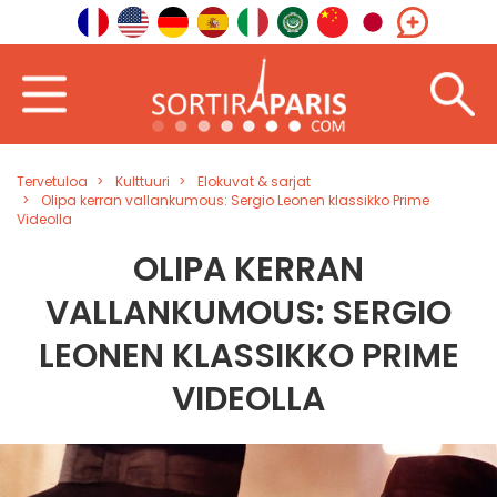
Tervetuloa
Kulttuuri
Elokuvat & sarjat
Olipa kerran vallankumous: Sergio Leonen klassikko Prime
Videolla
OLIPA KERRAN
VALLANKUMOUS: SERGIO
LEONEN KLASSIKKO PRIME
VIDEOLLA