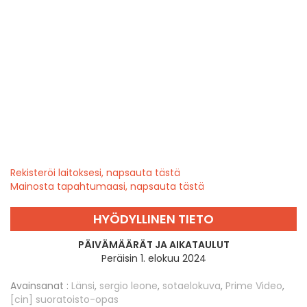
Rekisteröi laitoksesi, napsauta tästä
Mainosta tapahtumaasi, napsauta tästä
HYÖDYLLINEN TIETO
PÄIVÄMÄÄRÄT JA AIKATAULUT
Peräisin 1. elokuu 2024
Avainsanat :
Länsi
,
sergio leone
,
sotaelokuva
,
Prime Video
,
[cin] suoratoisto-opas