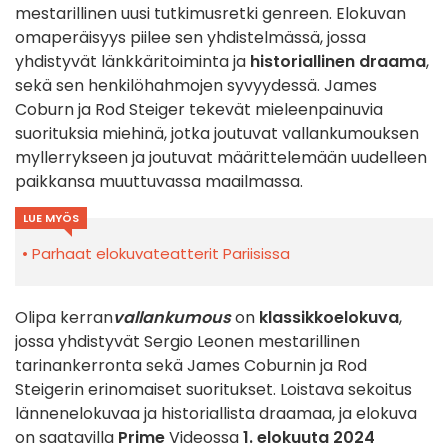
mestarillinen uusi tutkimusretki genreen. Elokuvan
omaperäisyys piilee sen yhdistelmässä, jossa
yhdistyvät länkkäritoiminta ja
historiallinen draama
,
sekä sen henkilöhahmojen syvyydessä. James
Coburn ja Rod Steiger tekevät mieleenpainuvia
suorituksia miehinä, jotka joutuvat vallankumouksen
myllerrykseen ja joutuvat määrittelemään uudelleen
paikkansa muuttuvassa maailmassa.
LUE MYÖS
Parhaat elokuvateatterit Pariisissa
Olipa kerran
vallankumous
on
klassikkoelokuva
,
jossa yhdistyvät Sergio Leonen mestarillinen
tarinankerronta sekä James Coburnin ja Rod
Steigerin erinomaiset suoritukset. Loistava sekoitus
lännenelokuvaa ja historiallista draamaa, ja elokuva
on saatavilla
Prime
Videossa
1. elokuuta 2024