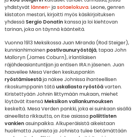
yhdistyvät
lännen-
ja
sotaelokuva
. Leone, genren
kiistaton mestari, kirjoitti myös käsikirjoituksen
yhdessä
Sergio Donatin
kanssa ja loi kiehtovan
tarinan, joka on täynnä käänteitä.
Vuonna 1913 Meksikossa Juan Miranda (Rod Steiger),
kunnianhimoinen
postivaunuryöstäjä
, tapaa John
Malloryn (James Coburn), irlantilaisen
räjähdeasiantuntijan ja entisen IRA:n jäsenen. Juan
haaveilee Mesa Verden keskuspankin
ryöstämisestä
ja näkee Johnissa ihanteellisen
rikoskumppanin tätä
uskaliasta ryöstöä
varten.
Kiristettyään Johnin liittymään mukaan, miehet
löytävät itsensä
Meksikon vallankumouksen
keskeltä. Mesa Verden pankki, joka ei suinkaan sisällä
aineellista rikkautta, on itse asiassa
poliittisten
vankien
asuinpaikka. Alkuperäisistä aikeistaan
huolimatta Juanista ja Johnista tulee tietämättään