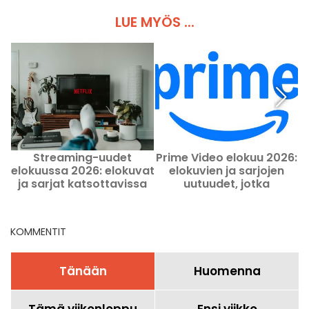
LUE MYÖS ...
Streaming-uudet
Prime Video elokuu 2026:
elokuussa 2026: elokuvat
elokuvien ja sarjojen
ja sarjat katsottavissa
uutuudet, jotka
Netflixissä, Disney+-lla ja
kannattaa katsoa tässä
Prime Videolla
kuussa
KOMMENTIT
Tänään
Huomenna
Tämä viikonloppu
Ensi viikko