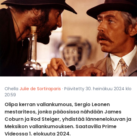
Ohella
Julie de Sortiraparis
· Päivitetty 30. heinäkuu 2024 klo
20:59
Olipa kerran vallankumous, Sergio Leonen
mestariteos, jonka pääosissa nähdään James
Coburn ja Rod Steiger, yhdistää lännenelokuvan ja
Meksikon vallankumouksen. Saatavilla Prime
Videossa 1. elokuuta 2024.