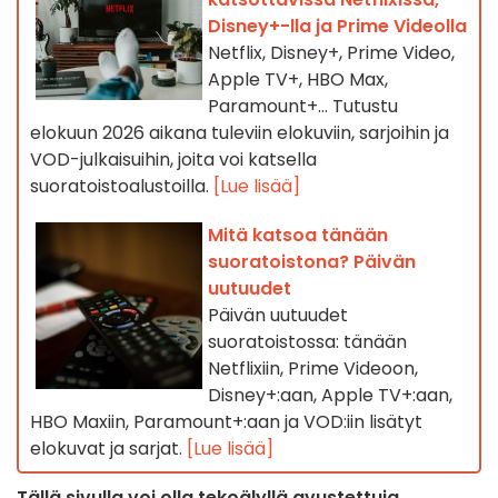
Disney+-lla ja Prime Videolla
Netflix, Disney+, Prime Video,
Apple TV+, HBO Max,
Paramount+… Tutustu
elokuun 2026 aikana tuleviin elokuviin, sarjoihin ja
VOD-julkaisuihin, joita voi katsella
suoratoistoalustoilla.
[Lue lisää]
Mitä katsoa tänään
suoratoistona? Päivän
uutuudet
Päivän uutuudet
suoratoistossa: tänään
Netflixiin, Prime Videoon,
Disney+:aan, Apple TV+:aan,
HBO Maxiin, Paramount+:aan ja VOD:iin lisätyt
elokuvat ja sarjat.
[Lue lisää]
Tällä sivulla voi olla tekoälyllä avustettuja