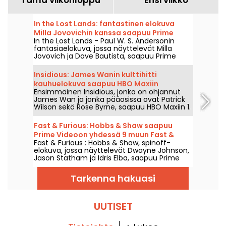
In the Lost Lands: fantastinen elokuva
Milla Jovovichin kanssa saapuu Prime
In the Lost Lands - Paul W. S. Andersonin
Videoon
fantasiaelokuva, jossa näyttelevät Milla
Jovovich ja Dave Bautista, saapuu Prime
Videoon 7. elokuuta 2026.
Insidious: James Wanin kulttihitti
kauhuelokuva saapuu HBO Maxiin
Ensimmäinen Insidious, jonka on ohjannut
James Wan ja jonka pääosissa ovat Patrick
Wilson sekä Rose Byrne, saapuu HBO Maxiin 1.
elokuuta 2026.
Fast & Furious: Hobbs & Shaw saapuu
Prime Videoon yhdessä 9 muun Fast &
Fast & Furious : Hobbs & Shaw, spinoff-
Furious -elokuvan kanssa
elokuva, jossa näyttelevät Dwayne Johnson,
Jason Statham ja Idris Elba, saapuu Prime
Videoon 1. elokuuta 2026.
Tarkenna hakuasi
UUTISET