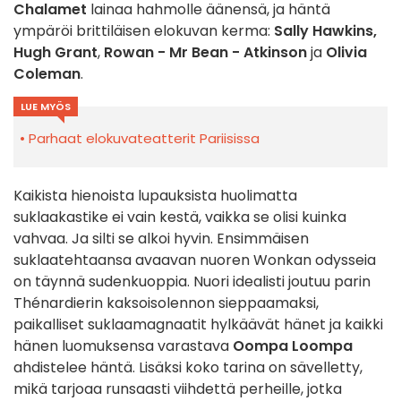
Chalamet
lainaa hahmolle äänensä, ja häntä
ympäröi brittiläisen elokuvan kerma:
Sally Hawkins,
Hugh Grant
,
Rowan - Mr Bean - Atkinson
ja
Olivia
Coleman
.
LUE MYÖS
Parhaat elokuvateatterit Pariisissa
Kaikista hienoista lupauksista huolimatta
suklaakastike ei vain kestä, vaikka se olisi kuinka
vahvaa. Ja silti se alkoi hyvin. Ensimmäisen
suklaatehtaansa avaavan nuoren Wonkan odysseia
on täynnä sudenkuoppia. Nuori idealisti joutuu parin
Thénardierin kaksoisolennon sieppaamaksi,
paikalliset suklaamagnaatit hylkäävät hänet ja kaikki
hänen luomuksensa varastava
Oompa Loompa
ahdistelee häntä. Lisäksi koko tarina on sävelletty,
mikä tarjoaa runsaasti viihdettä perheille, jotka