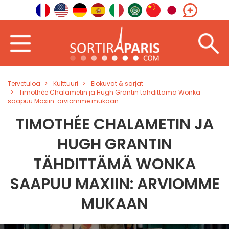
Tervetuloa
Kulttuuri
Elokuvat & sarjat
Timothée Chalametin ja Hugh Grantin tähdittämä Wonka
saapuu Maxiin: arviomme mukaan
TIMOTHÉE CHALAMETIN JA
HUGH GRANTIN
TÄHDITTÄMÄ WONKA
SAAPUU MAXIIN: ARVIOMME
MUKAAN