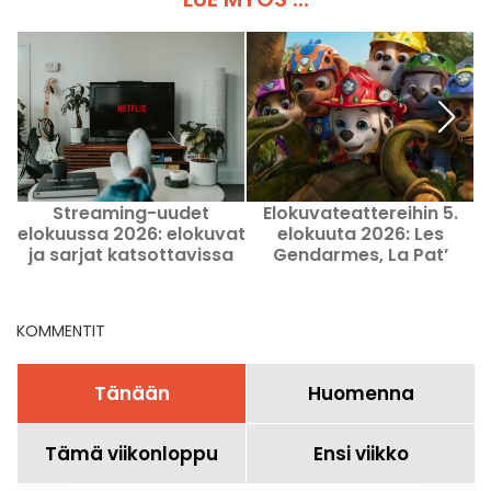
Streaming-uudet
Elokuvateattereihin 5.
M
elokuussa 2026: elokuvat
elokuuta 2026: Les
ja sarjat katsottavissa
Gendarmes, La Pat’
Netflixissä, Disney+-lla ja
Patrouille ja Kyma
Prime Videolla
KOMMENTIT
Tänään
Huomenna
Tämä viikonloppu
Ensi viikko