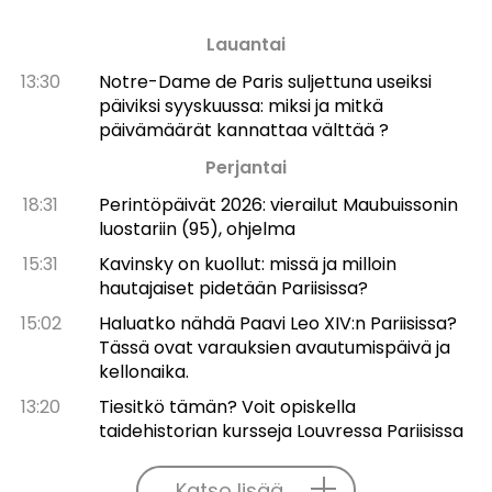
Lauantai
13:30
Notre-Dame de Paris suljettuna useiksi
päiviksi syyskuussa: miksi ja mitkä
päivämäärät kannattaa välttää ?
Perjantai
18:31
Perintöpäivät 2026: vierailut Maubuissonin
luostariin (95), ohjelma
15:31
Kavinsky on kuollut: missä ja milloin
hautajaiset pidetään Pariisissa?
15:02
Haluatko nähdä Paavi Leo XIV:n Pariisissa?
Tässä ovat varauksien avautumispäivä ja
kellonaika.
13:20
Tiesitkö tämän? Voit opiskella
taidehistorian kursseja Louvressa Pariisissa
Katso lisää