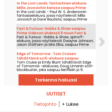
In the Lost Lands: fantastinen elokuva
Milla Jovovichin kanssa saapuu Prime
In the Lost Lands - Paul W. S. Andersonin
Videoon
fantasiaelokuva, jossa näyttelevät Milla
Jovovich ja Dave Bautista, saapuu Prime
Videoon 7. elokuuta 2026.
Fast & Furious: Hobbs & Shaw saapuu
Prime Videoon yhdessä 9 muun Fast &
Fast & Furious : Hobbs & Shaw, spinoff-
Furious -elokuvan kanssa
elokuva, jossa näyttelevät Dwayne Johnson,
Jason Statham ja Idris Elba, saapuu Prime
Videoon 1. elokuuta 2026.
Edge of Tomorrow : Tom Cruisen
tähdittämä scifi-elokuva saapuu
Tom Cruise ja Emily Blunt tähdittävät Edge
Netflixiin
of Tomorrow -elokuvaa, Doug Limanin scifi-
blockbuster, joka saapuu Netflixiin jo 6.
elokuuta 2026.
Tarkenna hakuasi
UUTISET
Tietojohto
+ Lukee