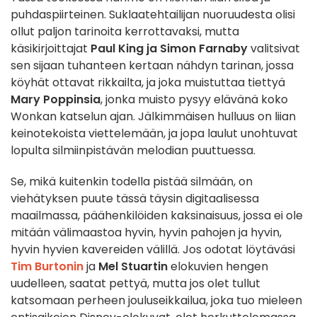
puhdaspiirteinen. Suklaatehtailijan nuoruudesta olisi
ollut paljon tarinoita kerrottavaksi, mutta
käsikirjoittajat
Paul King ja Simon Farnaby
valitsivat
sen sijaan tuhanteen kertaan nähdyn tarinan, jossa
köyhät ottavat rikkailta, ja joka muistuttaa tiettyä
Mary Poppinsia
, jonka muisto pysyy elävänä koko
Wonkan katselun ajan. Jälkimmäisen hulluus on liian
keinotekoista viettelemään, ja jopa laulut unohtuvat
lopulta silmiinpistävän melodian puuttuessa.
Se, mikä kuitenkin todella pistää silmään, on
viehätyksen puute tässä täysin digitaalisessa
maailmassa, päähenkilöiden kaksinaisuus, jossa ei ole
mitään välimaastoa hyvin, hyvin pahojen ja hyvin,
hyvin hyvien kavereiden välillä. Jos odotat löytäväsi
Tim Burtonin
ja
Mel Stuartin
elokuvien hengen
uudelleen, saatat pettyä, mutta jos olet tullut
katsomaan perheen jouluseikkailua, joka tuo mieleen