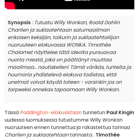
Synopsis
: Tutustu Willy Wonkan, Roald Dahlin
Charlien ja suklaatehtaan satumaailman
erikoisen keksijän, taikurin ja suklaatehtailijan
nuoruuteen elokuvassa WONKA. Timothée
Chalamet näyttelee tätä ideoita pursuavaa
nuorta miestä, joka on päättänyt muuttaa
maailmaa... nautiskellen! Tämä värikäs, tunteita ja
huumoria yhdistelevä elokuva todistaa, että
unelmat voivat käydä toteen - varsinkin jos on
tarpeeksi onnekas tapaamaan Willy Wonkan.
Tässä
Paddington-elokuvistaan
tunnetun
Paul Kingin
uudessa luomuksessa tutustumme Willy Wonkan
nuoruuteen ennen tunnettua ja rakastettua tarinaa
Charlien ja suklaatehtaan
tarinasta
.
Timothée