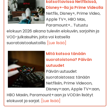
katsottavissa Netflixissä,
Disney+-lla ja Prime Videolla
Netflix, Disney+, Prime Video,
Apple TV+, HBO Max,
Paramount+… Tutustu
elokuun 2026 aikana tuleviin elokuviin, sarjoihin ja
VOD-julkaisuihin, joita voi katsella
suoratoistoalustoilla.
[Lue lisää]
Mitä katsoa tänään
suoratoistona? Päivän
uutuudet
Päivän uutuudet
suoratoistossa: tänään
Netflixiin, Prime Videoon,
Disney+:aan, Apple TV+:aan,
HBO Maxiin, Paramount+:aan ja VOD:iin lisätyt
elokuvat ja sarjat.
[Lue lisää]