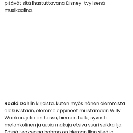
pitävät sitä ihastuttavana Disney-tyylisenä
musikaalina.
Roald Dahlin
kirjoista, kuten myös hänen aiemmista
elokuvistaan, olemme oppineet muistamaan Willy
Wonkan, joka on hassu, hieman hullu, syvästi
melankolinen ja uusia makuja etsivä suuri seikkailija.
Tässä teoksessa hahmo on hieman liian sileä ja