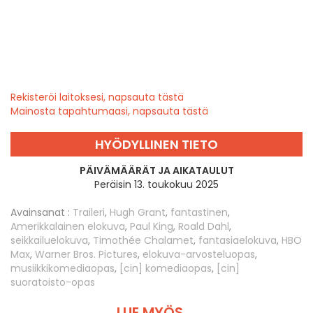
Rekisteröi laitoksesi, napsauta tästä
Mainosta tapahtumaasi, napsauta tästä
HYÖDYLLINEN TIETO
PÄIVÄMÄÄRÄT JA AIKATAULUT
Peräisin 13. toukokuu 2025
Avainsanat :
Traileri
,
Hugh Grant
,
fantastinen
,
Amerikkalainen elokuva
,
Paul King
,
Roald Dahl
,
seikkailuelokuva
,
Timothée Chalamet
,
fantasiaelokuva
,
HBO
Max
,
Warner Bros. Pictures
,
elokuva-arvosteluopas
,
musiikkikomediaopas
,
[cin] komediaopas
,
[cin]
suoratoisto-opas
LUE MYÖS ...