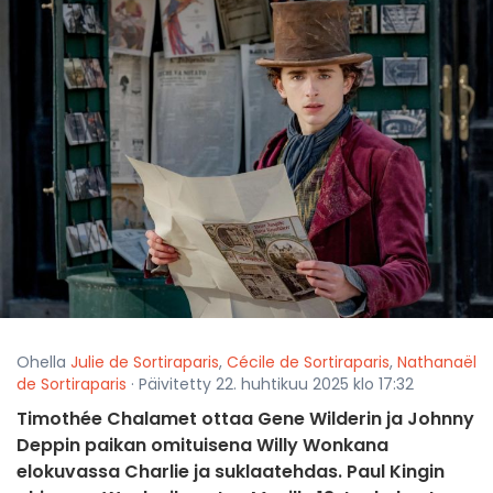
Ohella
Julie de Sortiraparis
,
Cécile de Sortiraparis
,
Nathanaël
de Sortiraparis
· Päivitetty 22. huhtikuu 2025 klo 17:32
Timothée Chalamet ottaa Gene Wilderin ja Johnny
Deppin paikan omituisena Willy Wonkana
elokuvassa Charlie ja suklaatehdas. Paul Kingin