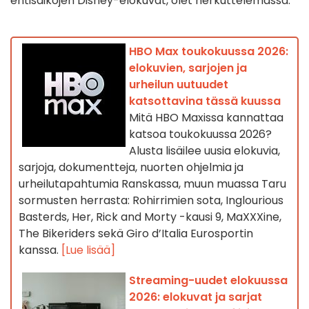
entisaikojen Disney-elokuvat, olet herkuttelemassa.
HBO Max toukokuussa 2026:
elokuvien, sarjojen ja
urheilun uutuudet
katsottavina tässä kuussa
Mitä HBO Maxissa kannattaa
katsoa toukokuussa 2026?
Alusta lisäilee uusia elokuvia,
sarjoja, dokumentteja, nuorten ohjelmia ja
urheilutapahtumia Ranskassa, muun muassa Taru
sormusten herrasta: Rohirrimien sota, Inglourious
Basterds, Her, Rick and Morty -kausi 9, MaXXXine,
The Bikeriders sekä Giro d’Italia Eurosportin
kanssa.
[Lue lisää]
Streaming-uudet elokuussa
2026: elokuvat ja sarjat