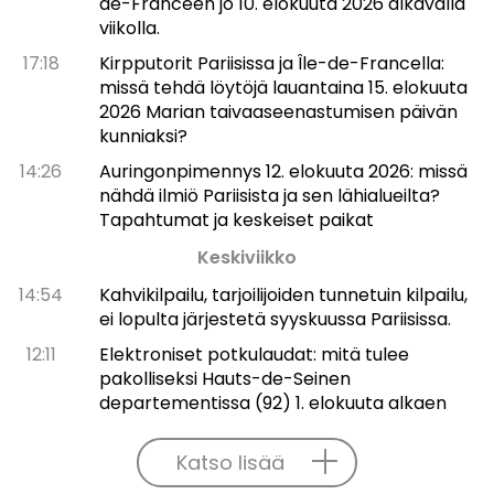
de-Franceen jo 10. elokuuta 2026 alkavalla
viikolla.
17:18
Kirpputorit Pariisissa ja Île-de-Francella:
missä tehdä löytöjä lauantaina 15. elokuuta
2026 Marian taivaaseenastumisen päivän
kunniaksi?
14:26
Auringonpimennys 12. elokuuta 2026: missä
nähdä ilmiö Pariisista ja sen lähialueilta?
Tapahtumat ja keskeiset paikat
Keskiviikko
14:54
Kahvikilpailu, tarjoilijoiden tunnetuin kilpailu,
ei lopulta järjestetä syyskuussa Pariisissa.
12:11
Elektroniset potkulaudat: mitä tulee
pakolliseksi Hauts-de-Seinen
departementissa (92) 1. elokuuta alkaen
Katso lisää