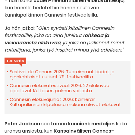
– näin sanoi
uuden-neelantilainen elokuvantekijä
,
kun hänelle tiedotettiin hänen noutavan
kunniapalkinnon Cannesin festivaaleilla.
Ja hän jatkoi: "
Olen syvästi kiitollinen Cannesin
festivaalille, joka on aina juhlinut
rohkeaa ja
visionääristä elokuvaa
, ja joka on palkinnut minut
taiteilijana, jonka työ inspiroi minua yhä edelleen."
LUE MYÖS
Festival de Cannes 2026: Tuoreimmat tiedot ja
ajankohtaiset uutiset 79. festivaalilta
Cannesin elokuvafestivaali 2026: 22 elokuvaa
kilpailevat Kultaisen palmun voitosta
Cannesin elokuvajuhlat 2026: Kameran
Kultapalkinnon kilpailussa mukana olevat elokuvat
Peter Jackson
saa tämän
kunniank medaljan
koko
uransa ansiosta, kun
Kansainvälisen Cannes-