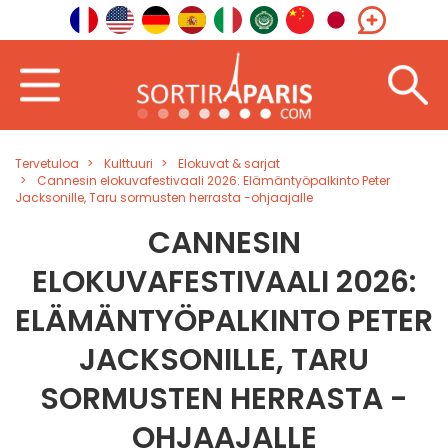
Tervetuloa
Kulttuuri
Elokuvat & sarjat
Cannesin elokuvafestivaali 2026: Elämäntyöpalkinto Peter
Jacksonille, Taru sormusten herrasta -ohjaajalle
CANNESIN
ELOKUVAFESTIVAALI 2026:
ELÄMÄNTYÖPALKINTO PETER
JACKSONILLE, TARU
SORMUSTEN HERRASTA -
OHJAAJALLE