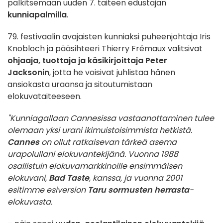
palkitsemaan uuden 7. taiteen edustajan
kunniapalmilla
.
79. festivaalin avajaisten kunniaksi puheenjohtaja Iris
Knobloch ja pääsihteeri Thierry Frémaux valitsivat
ohjaaja, tuottaja ja käsikirjoittaja Peter
Jacksonin
,
jotta he voisivat juhlistaa hänen
ansiokasta uraansa ja sitoutumistaan
elokuvataiteeseen.
"Kunniagallaan Cannesissa vastaanottaminen tulee
olemaan yksi urani ikimuistoisimmista hetkistä.
Cannes
on ollut ratkaisevan tärkeä asema
urapolullani elokuvantekijänä. Vuonna 1988
osallistuin elokuvamarkkinoille ensimmäisen
elokuvani,
Bad Taste
, kanssa, ja vuonna 2001
esitimme esiversion
Taru sormusten herrasta
-
elokuvasta.