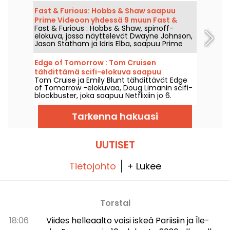
Fast & Furious: Hobbs & Shaw saapuu
Prime Videoon yhdessä 9 muun Fast &
Fast & Furious : Hobbs & Shaw, spinoff-
Furious -elokuvan kanssa
elokuva, jossa näyttelevät Dwayne Johnson,
Jason Statham ja Idris Elba, saapuu Prime
Videoon 1. elokuuta 2026.
Edge of Tomorrow : Tom Cruisen
tähdittämä scifi-elokuva saapuu
Tom Cruise ja Emily Blunt tähdittävät Edge
Netflixiin
of Tomorrow -elokuvaa, Doug Limanin scifi-
blockbuster, joka saapuu Netflixiin jo 6.
elokuuta 2026.
Tarkenna hakuasi
UUTISET
Tietojohto
+ Lukee
Torstai
18:06
Viides helleaalto voisi iskeä Pariisiin ja Île-