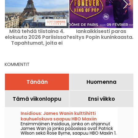
Mitä tehdä tiistaina 4.
Iankaikkisesti paras
L
elokuuta 2026 Pariisissa?
esitys Popin kuninkaasta.
Tapahtumat, joita ei
kannata jättää väliin
KOMMENTIT
Tänään
Huomenna
Tämä viikonloppu
Ensi viikko
Insidious: James Wanin kulttihitti
kauhuelokuva saapuu HBO Maxiin
Ensimmäinen Insidious, jonka on ohjannut
James Wan ja jonka pääosissa ovat Patrick
Wilson sekä Rose Byrne, saapuu HBO Maxiin 1.
elokuuta 2026.