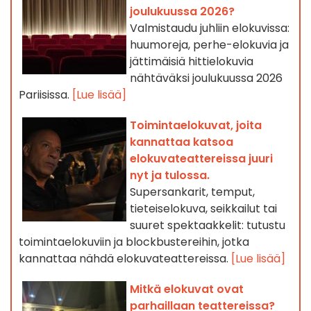
joulukuussa 2026?
Valmistaudu juhliin elokuvissa:
huumoreja, perhe-elokuvia ja
jättimäisiä hittielokuvia
nähtäväksi joulukuussa 2026
Pariisissa.
[Lue lisää]
Toimintaelokuvat, joita
kannattaa katsoa
elokuvateattereissa juuri
nyt ja tulossa.
Supersankarit, temput,
tieteiselokuva, seikkailut tai
suuret spektaakkelit: tutustu
toimintaelokuviin ja blockbustereihin, jotka
kannattaa nähdä elokuvateattereissa.
[Lue lisää]
Mitkä elokuvat ovat
parhaillaan teattereissa?