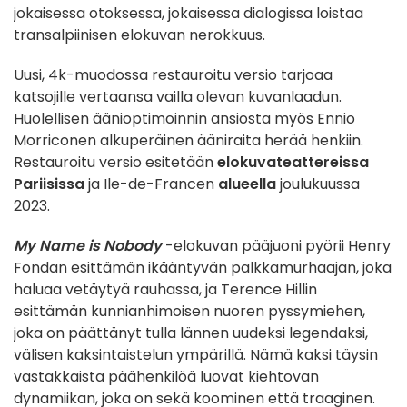
jokaisessa otoksessa, jokaisessa dialogissa loistaa
transalpiinisen elokuvan nerokkuus.
Uusi, 4k-muodossa restauroitu versio tarjoaa
katsojille vertaansa vailla olevan kuvanlaadun.
Huolellisen äänioptimoinnin ansiosta myös Ennio
Morriconen alkuperäinen ääniraita herää henkiin.
Restauroitu versio esitetään
elokuvateattereissa
Pariisissa
ja Ile-de-Francen
alueella
joulukuussa
2023.
My Name is Nobody
-elokuvan pääjuoni pyörii Henry
Fondan esittämän ikääntyvän palkkamurhaajan, joka
haluaa vetäytyä rauhassa, ja Terence Hillin
esittämän kunnianhimoisen nuoren pyssymiehen,
joka on päättänyt tulla lännen uudeksi legendaksi,
välisen kaksintaistelun ympärillä. Nämä kaksi täysin
vastakkaista päähenkilöä luovat kiehtovan
dynamiikan, joka on sekä koominen että traaginen.