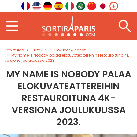
Tervetuloa
Kulttuuri
Elokuvat & sarjat
My Name is Nobody palaa elokuvateattereihin restauroituna 4K-
versiona joulukuussa 2023.
MY NAME IS NOBODY PALAA
ELOKUVATEATTEREIHIN
RESTAUROITUNA 4K-
VERSIONA JOULUKUUSSA
2023.