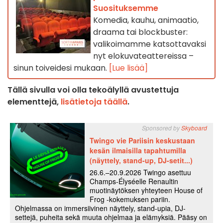
Suosituksemme
Komedia, kauhu, animaatio,
draama tai blockbuster:
valikoimamme katsottavaksi
nyt elokuvateattereissa –
sinun toiveidesi mukaan.
[Lue lisää]
Tällä sivulla voi olla tekoälyllä avustettuja
elementtejä,
lisätietoja täällä
.