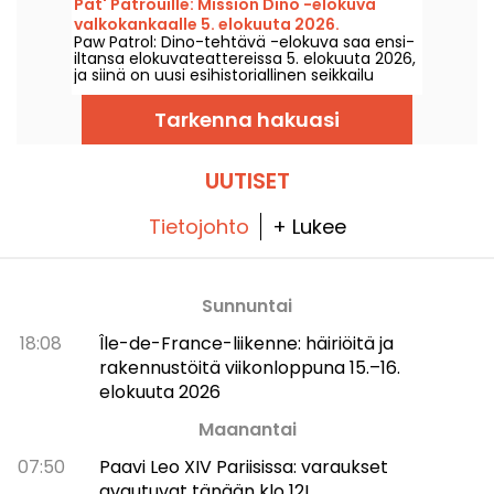
Pat' Patrouille: Mission Dino -elokuva
valkokankaalle 5. elokuuta 2026.
Paw Patrol: Dino-tehtävä -elokuva saa ensi-
iltansa elokuvateattereissa 5. elokuuta 2026,
ja siinä on uusi esihistoriallinen seikkailu
Ryderille ja hänen tiimilleen.
Tarkenna hakuasi
UUTISET
Tietojohto
+ Lukee
Sunnuntai
18:08
Île-de-France-liikenne: häiriöitä ja
rakennustöitä viikonloppuna 15.–16.
elokuuta 2026
Maanantai
07:50
Paavi Leo XIV Pariisissa: varaukset
avautuvat tänään klo 12!