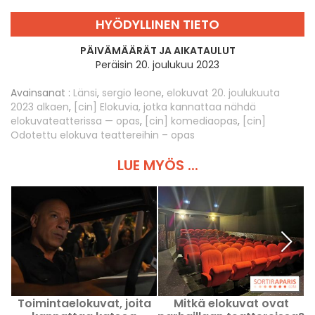
HYÖDYLLINEN TIETO
PÄIVÄMÄÄRÄT JA AIKATAULUT
Peräisin 20. joulukuu 2023
Avainsanat :
Länsi
,
sergio leone
,
elokuvat 20. joulukuuta
2023 alkaen
,
[cin] Elokuvia, jotka kannattaa nähdä
elokuvateatterissa — opas
,
[cin] komediaopas
,
[cin]
Odotettu elokuva teattereihin – opas
LUE MYÖS ...
Toimintaelokuvat, joita
Mitkä elokuvat ovat