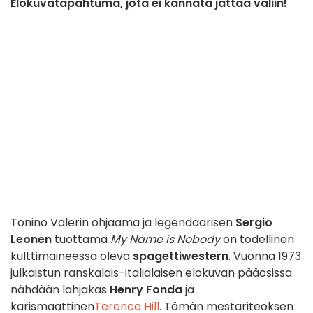
Elokuvatapahtuma, jota ei kannata jättää väliin!
Tonino Valerin ohjaama ja legendaarisen
Sergio
Leonen
tuottama
My Name is Nobody
on todellinen
kulttimaineessa oleva
spagettiwestern
.
Vuonna 1973
julkaistun ranskalais-italialaisen elokuvan pääosissa
nähdään lahjakas
Henry Fonda
ja
karismaattinen
Terence Hill
. Tämän mestariteoksen