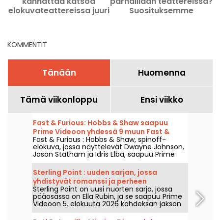
kannattaa katsoa
parhaillaan teattereissa?
elokuvateattereissa juuri
Suosituksemme
nyt ja tulossa.
KOMMENTIT
Tänään
Huomenna
Tämä viikonloppu
Ensi viikko
Fast & Furious: Hobbs & Shaw saapuu
Prime Videoon yhdessä 9 muun Fast &
Fast & Furious : Hobbs & Shaw, spinoff-
Furious -elokuvan kanssa
elokuva, jossa näyttelevät Dwayne Johnson,
Jason Statham ja Idris Elba, saapuu Prime
Videoon 1. elokuuta 2026.
Sterling Point : uuden sarjan, jossa
yhdistyvät romanssi ja perheen
Sterling Point on uusi nuorten sarja, jossa
salaisuudet, saapuu Prime Videoon
pääosassa on Ella Rubin, ja se saapuu Prime
Videoon 5. elokuuta 2026 kahdeksan jakson
kanssa.