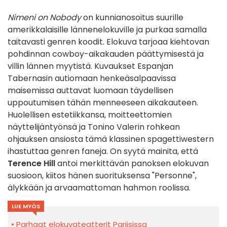
Nimeni on Nobody
on kunnianosoitus suurille
amerikkalaisille lännenelokuville ja purkaa samalla
taitavasti genren koodit. Elokuva tarjoaa kiehtovan
pohdinnan cowboy-aikakauden päättymisestä ja
villin lännen myytistä. Kuvaukset Espanjan
Tabernasin autiomaan henkeäsalpaavissa
maisemissa auttavat luomaan täydellisen
uppoutumisen tähän menneeseen aikakauteen.
Huolellisen estetiikkansa, moitteettomien
näyttelijäntyönsä ja Tonino Valerin rohkean
ohjauksen ansiosta tämä klassinen spagettiwestern
ihastuttaa genren faneja. On syytä mainita, että
Terence Hill
antoi merkittävän panoksen elokuvan
suosioon, kiitos hänen suorituksensa "Personne",
älykkään ja arvaamattoman hahmon roolissa.
LUE MYÖS
Parhaat elokuvateatterit Pariisissa