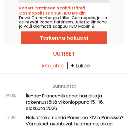
Videoon 1. elokuuta 2026.
Robert Pattinsonin tähdittämä
Cosmopolis saapuu HBO Maxiin
David Cronenbergin trilleri Cosmopolis, jossa
esiintyvät Robert Pattinson, Juliette Binoche
ja Paul Giamatti, saapuu HBO Maxiin 9.
elokuuta 2026.
Tarkenna hakuasi
UUTISET
Tietojohto
+ Lukee
Sunnuntai
18:08
Île-de-France-liikenne: häiriöitä ja
rakennustöitä viikonloppuna 15.–16.
elokuuta 2026
17:29
Haluatteko nähdä Paavi Leo XIV:n Pariisissa?
Varaukset avautuvat huomenna, olkaa