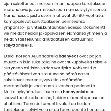
ajan sukeltaneet mereen ilman happea kerätäkseen
mereneläviä ja varmistaakseen näin selviytymisensä.
Nämä naiset, joista useimmat ovat 60-80-vuotiaita,
kamppailevat säilyttääkseen perinteensä
ympäristö- ja yhteiskuntauhkien edessä. Dokumentti
vie meidät heidän jokapäiväisen elämänsä ytimeen ja
heidän taisteluunsa ainutlaatuisen kulttuurinsa
säilyttämiseksi.
Etelä-Korean Jejun saarella
haenyeot
ovat paljon
muutakin kuin sukeltajia; he ovat sukupolvelta toiselle
siirtyneen esi-isien taidon vartijoita. Rohkeasti ja
päättäväisesti varustautuneina nämä naiset
sukeltavat meren syvyyksiin keräämään
mereneläviä ja vaalimaan ikivanhaa perinnettä.
Mutta nykyään, kun suurin osa
haenyeoista
on
saavuttanut korkean iän, heidän elämäntapansa on
uhattuna. Tämä dokumentti valottaa heidän
taisteluaan selviytyä ja pitää tämä perintö hengissä.