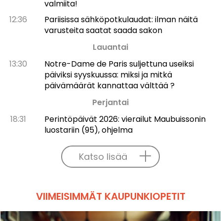
valmiita!
12:36
Pariisissa sähköpotkulaudat: ilman näitä
varusteita saatat saada sakon
Lauantai
13:30
Notre-Dame de Paris suljettuna useiksi
päiviksi syyskuussa: miksi ja mitkä
päivämäärät kannattaa välttää ?
Perjantai
18:31
Perintöpäivät 2026: vierailut Maubuissonin
luostariin (95), ohjelma
Katso lisää
VIIMEISIMMÄT KAUPUNKIOPETIT