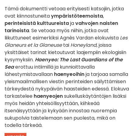
Tämä dokumentti vetoaa erityisesti katsojiin, jotka
ovat kiinnostuneita
ympäristöteemoista
,
perinteisistä kulttuureista
ja
vahvojen naisten
tarinoista
. Se vetoaa myös niihin, jotka ovat
liikuttuneet esimerkiksi Agnès Vardan elokuvista
Les
Glaneurs et la Glaneuse
tai
Honeyland
, joissa
yksittäiset tarinat kietoutuvat laajempiin ekologisiin
kysymyksiin.
Haenyeo: The Last Guardians of the
Sea
erottuu intiimillä ja kunnioittavalla
lähestymistavallaan
haenyeoihin
ja tarjoaa samalla
yleismaailmallisen viestin perinteiden säilyttämisen
tärkeydestä nykypäivän haasteiden edessä. Elokuva
tarkastelee
haenyeojen
sukelluskäytäntöjen lisäksi
myös heidän yhteisöllisyyttään, kiihkeää
itsenäisyyttään ja kykyään innostaa nuorempia
sukupolvia taistelemaan sen puolesta, mikä on
todella tärkeää.