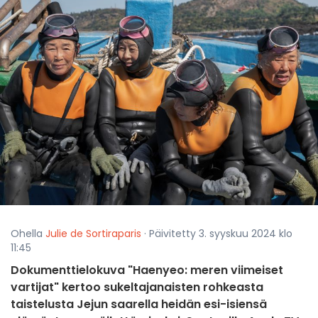
Ohella
Julie de Sortiraparis
· Päivitetty 3. syyskuu 2024 klo
11:45
Dokumenttielokuva "Haenyeo: meren viimeiset
vartijat" kertoo sukeltajanaisten rohkeasta
taistelusta Jejun saarella heidän esi-isiensä