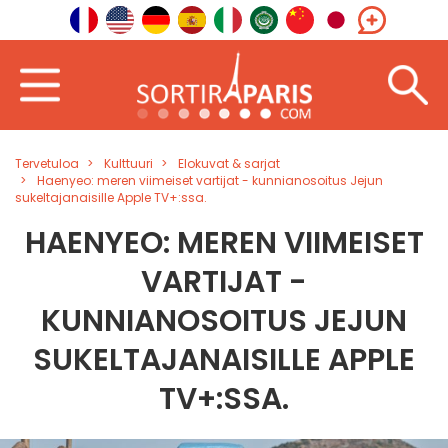
Tervetuloa
Kulttuuri
Elokuvat & sarjat
Haenyeo: meren viimeiset vartijat - kunnianosoitus Jejun
sukeltajanaisille Apple TV+:ssa.
HAENYEO: MEREN VIIMEISET
VARTIJAT -
KUNNIANOSOITUS JEJUN
SUKELTAJANAISILLE APPLE
TV+:SSA.