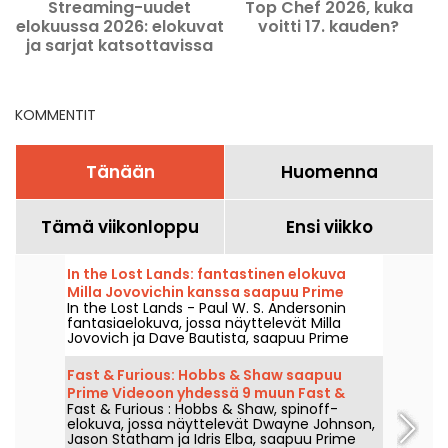
Streaming-uudet
Top Chef 2026, kuka
elokuussa 2026: elokuvat
voitti 17. kauden?
ja sarjat katsottavissa
Netflixissä, Disney+-lla ja
Prime Videolla
KOMMENTIT
Tänään
Huomenna
Tämä viikonloppu
Ensi viikko
In the Lost Lands: fantastinen elokuva
Milla Jovovichin kanssa saapuu Prime
In the Lost Lands - Paul W. S. Andersonin
Videoon
fantasiaelokuva, jossa näyttelevät Milla
Jovovich ja Dave Bautista, saapuu Prime
Videoon 7. elokuuta 2026.
Fast & Furious: Hobbs & Shaw saapuu
Prime Videoon yhdessä 9 muun Fast &
Fast & Furious : Hobbs & Shaw, spinoff-
Furious -elokuvan kanssa
elokuva, jossa näyttelevät Dwayne Johnson,
Jason Statham ja Idris Elba, saapuu Prime