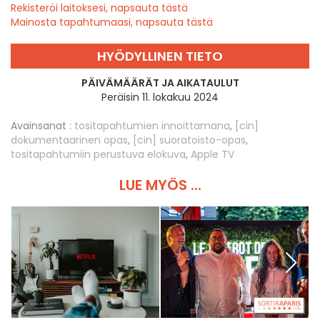
Rekisteröi laitoksesi, napsauta tästä
Mainosta tapahtumaasi, napsauta tästä
HYÖDYLLINEN TIETO
PÄIVÄMÄÄRÄT JA AIKATAULUT
Peräisin 11. lokakuu 2024
Avainsanat :
tositapahtumien innoittamana
,
[cin]
dokumentaarinen opas
,
[cin] suoratoisto-opas
,
tositapahtumiin perustuva elokuva
,
Apple TV
LUE MYÖS ...