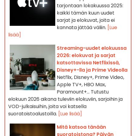
tarjontaan lokakuussa 2025:
kaikki tämän kuun uudet
sarjat ja elokuvat, joita ei
kannata jättää väliin.
[Lue
lisää]
Streaming-uudet elokuussa
2026: elokuvat ja sarjat
katsottavissa Netflixissä,
Disney+-lla ja Prime Videolla
Netflix, Disney+, Prime Video,
Apple TV+, HBO Max,
Paramount+… Tutustu
elokuun 2026 aikana tuleviin elokuviin, sarjoihin ja
VOD-julkaisuihin, joita voi katsella
suoratoistoalustoilla.
[Lue lisää]
Mitä katsoa tänään
suoratoistona? Päivän