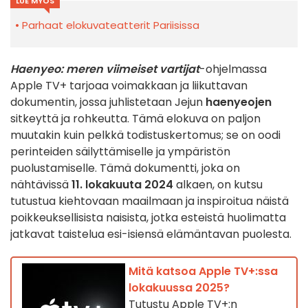
LUE MYÖS
Parhaat elokuvateatterit Pariisissa
Haenyeo: meren viimeiset vartijat
-ohjelmassa
Apple TV+ tarjoaa voimakkaan ja liikuttavan
dokumentin, jossa juhlistetaan Jejun
haenyeojen
sitkeyttä ja rohkeutta. Tämä elokuva on paljon
muutakin kuin pelkkä todistuskertomus; se on oodi
perinteiden säilyttämiselle ja ympäristön
puolustamiselle. Tämä dokumentti, joka on
nähtävissä
11. lokakuuta 2024
alkaen, on kutsu
tutustua kiehtovaan maailmaan ja inspiroitua näistä
poikkeuksellisista naisista, jotka esteistä huolimatta
jatkavat taistelua esi-isiensä elämäntavan puolesta.
Mitä katsoa Apple TV+:ssa
lokakuussa 2025?
Tutustu Apple TV+:n