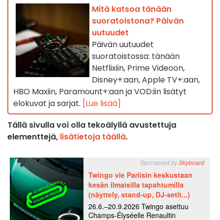
Mitä katsoa tänään
suoratoistona? Päivän
uutuudet
Päivän uutuudet
suoratoistossa: tänään
Netflixiin, Prime Videoon,
Disney+:aan, Apple TV+:aan,
HBO Maxiin, Paramount+:aan ja VOD:iin lisätyt
elokuvat ja sarjat.
[Lue lisää]
Tällä sivulla voi olla tekoälyllä avustettuja
elementtejä,
lisätietoja täällä
.