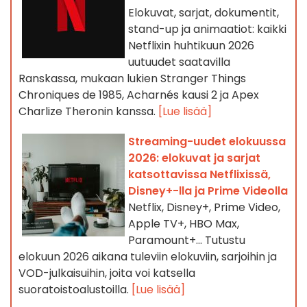
Elokuvat, sarjat, dokumentit,
stand-up ja animaatiot: kaikki
Netflixin huhtikuun 2026
uutuudet saatavilla
Ranskassa, mukaan lukien Stranger Things
Chroniques de 1985, Acharnés kausi 2 ja Apex
Charlize Theronin kanssa.
[Lue lisää]
Streaming-uudet elokuussa
2026: elokuvat ja sarjat
katsottavissa Netflixissä,
Disney+-lla ja Prime Videolla
Netflix, Disney+, Prime Video,
Apple TV+, HBO Max,
Paramount+… Tutustu
elokuun 2026 aikana tuleviin elokuviin, sarjoihin ja
VOD-julkaisuihin, joita voi katsella
suoratoistoalustoilla.
[Lue lisää]