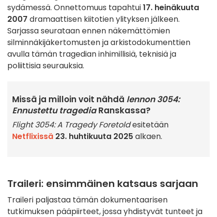
sydämessä. Onnettomuus tapahtui
17. heinäkuuta
2007
dramaattisen kiitotien ylityksen jälkeen.
Sarjassa seurataan ennen näkemättömien
silminnäkijäkertomusten ja arkistodokumenttien
avulla tämän tragedian inhimillisiä, teknisiä ja
poliittisia seurauksia.
Missä ja milloin voit nähdä
lennon 3054:
Ennustettu tragedia
Ranskassa?
Flight 3054: A Tragedy Foretold
esitetään
Netflixissä
23. huhtikuuta 2025
alkaen.
Traileri: ensimmäinen katsaus sarjaan
Traileri paljastaa tämän dokumentaarisen
tutkimuksen pääpiirteet, jossa yhdistyvät tunteet ja