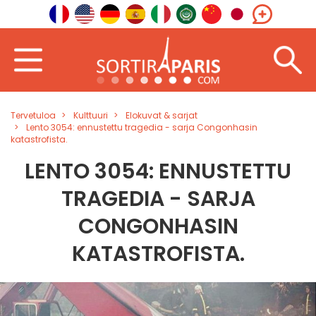
Tervetuloa
Kulttuuri
Elokuvat & sarjat
Lento 3054: ennustettu tragedia - sarja Congonhasin
katastrofista.
LENTO 3054: ENNUSTETTU
TRAGEDIA - SARJA
CONGONHASIN
KATASTROFISTA.