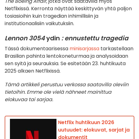
The Boeing Affair
, jotka ovat saatavilla myös
Netflixissä. Kerronta näyttää keskittyvän yhtä paljon
tosiasioihin kuin tragedian inhimillisiin ja
institutionaalisiin vaikutuksiin.
Lennon 3054
ydin
: ennustettu tragedia
Tässä dokumentaarisessa
minisarjassa
tarkastellaan
Brasilian pahinta lentokoneturmaa ja analysoidaan
sen syitä ja seurauksia. Se esitetään 23. huhtikuuta
2025 alkaen Netflixissä.
Tämä artikkeli perustuu verkossa saatavilla oleviin
tietoihin. Emme ole vielä nähneet mainittua
elokuvaa tai sarjaa.
Netflix huhtikuun 2026
uutuudet: elokuvat, sarjat ja
dokumentit