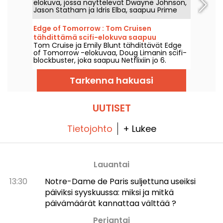
elokuva, jossa näyttelevät Dwayne Johnson,
Jason Statham ja Idris Elba, saapuu Prime
Videoon 1. elokuuta 2026.
Edge of Tomorrow : Tom Cruisen
tähdittämä scifi-elokuva saapuu
Tom Cruise ja Emily Blunt tähdittävät Edge
Netflixiin
of Tomorrow -elokuvaa, Doug Limanin scifi-
blockbuster, joka saapuu Netflixiin jo 6.
elokuuta 2026.
Tarkenna hakuasi
UUTISET
Tietojohto
+ Lukee
Lauantai
13:30
Notre-Dame de Paris suljettuna useiksi
päiviksi syyskuussa: miksi ja mitkä
päivämäärät kannattaa välttää ?
Perjantai