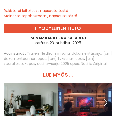
Rekisteröi laitoksesi, napsauta tästä
Mainosta tapahtumaasi, napsauta tästä
HYÖDYLLINEN TIETO
PÄIVÄMÄÄRÄT JA AIKATAULUT
Peräisin 23. huhtikuu 2025
Avainsanat :
Traileri
,
Netflix
,
minisarja
,
dokumenttisarja
,
[cin]
dokumentaarinen opas
,
[cin] tv-sarjan opas
,
[cin]
suoratoisto-opas
,
uusi tv-sarja 2025 opas
,
Netflix Original
LUE MYÖS ...