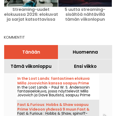
Streaming-uudet
5 uutta streaming-
elokuussa 2026: elokuvat
sisältöä nähtävillä
ja sarjat katsottavissa
tämän viikonlopun
Netflixissä, Disney+-lla ja
aikana 7.–9. elokuuta
Prime Videolla
2026
KOMMENTIT
Tänään
Huomenna
Tämä viikonloppu
Ensi viikko
In the Lost Lands: fantastinen elokuva
Milla Jovovichin kanssa saapuu Prime
In the Lost Lands - Paul W. S. Andersonin
Videoon
fantasiaelokuva, jossa näyttelevät Milla
Jovovich ja Dave Bautista, saapuu Prime
Videoon 7. elokuuta 2026.
Fast & Furious: Hobbs & Shaw saapuu
Prime Videoon yhdessä 9 muun Fast &
Fast & Furious : Hobbs & Shaw, spinoff-
Furious -elokuvan kanssa