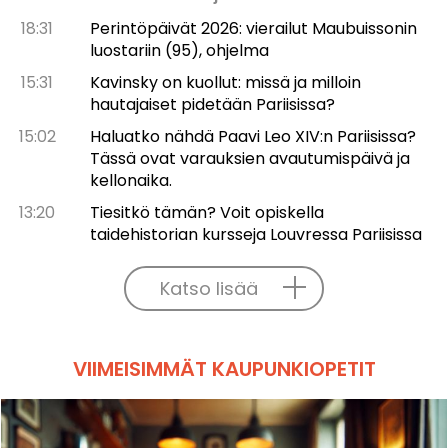
18:31
Perintöpäivät 2026: vierailut Maubuissonin
luostariin (95), ohjelma
15:31
Kavinsky on kuollut: missä ja milloin
hautajaiset pidetään Pariisissa?
15:02
Haluatko nähdä Paavi Leo XIV:n Pariisissa?
Tässä ovat varauksien avautumispäivä ja
kellonaika.
13:20
Tiesitkö tämän? Voit opiskella
taidehistorian kursseja Louvressa Pariisissa
Katso lisää
VIIMEISIMMÄT KAUPUNKIOPETIT