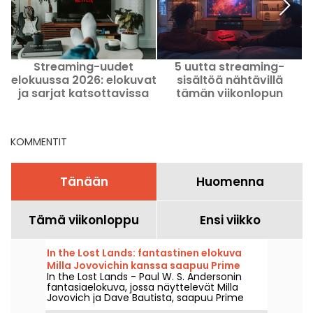
Streaming-uudet
5 uutta streaming-
elokuussa 2026: elokuvat
sisältöä nähtävillä
ja sarjat katsottavissa
tämän viikonlopun
Netflixissä, Disney+-lla ja
aikana 7.–9. elokuuta
Prime Videolla
2026
KOMMENTIT
Tänään
Huomenna
Tämä viikonloppu
Ensi viikko
In the Lost Lands: fantastinen elokuva
Milla Jovovichin kanssa saapuu Prime
In the Lost Lands - Paul W. S. Andersonin
Videoon
fantasiaelokuva, jossa näyttelevät Milla
Jovovich ja Dave Bautista, saapuu Prime
Videoon 7. elokuuta 2026.