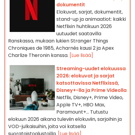
dokumentit
Elokuvat, sarjat, dokumentit,
stand-up ja animaatiot: kaikki
Netflixin huhtikuun 2026
uutuudet saatavilla
Ranskassa, mukaan lukien Stranger Things
Chroniques de 1985, Acharnés kausi 2 ja Apex
Charlize Theronin kanssa.
[Lue lisää]
Streaming-uudet elokuussa
2026: elokuvat ja sarjat
katsottavissa Netflixissä,
Disney+-lla ja Prime Videolla
Netflix, Disney+, Prime Video,
Apple TV+, HBO Max,
Paramount+… Tutustu
elokuun 2026 aikana tuleviin elokuviin, sarjoihin ja
VOD-julkaisuihin, joita voi katsella
suoratoistoalustoilla.
[Lue lisää]