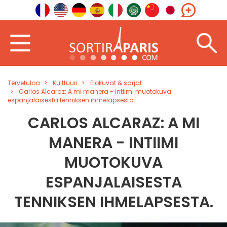
Tervetuloa
Kulttuuri
Elokuvat & sarjat
Carlos Alcaraz: A mi manera - intiimi muotokuva
espanjalaisesta tenniksen ihmelapsesta.
CARLOS ALCARAZ: A MI
MANERA - INTIIMI
MUOTOKUVA
ESPANJALAISESTA
TENNIKSEN IHMELAPSESTA.