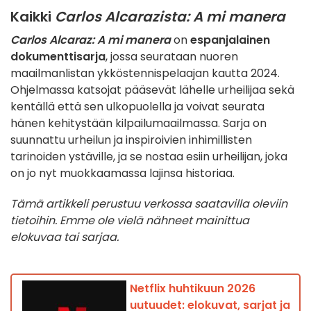
Kaikki
Carlos Alcarazista: A mi manera
Carlos Alcaraz: A mi manera
on
espanjalainen
dokumenttisarja
, jossa seurataan nuoren
maailmanlistan ykköstennispelaajan kautta 2024.
Ohjelmassa katsojat pääsevät lähelle urheilijaa sekä
kentällä että sen ulkopuolella ja voivat seurata
hänen kehitystään kilpailumaailmassa. Sarja on
suunnattu urheilun ja inspiroivien inhimillisten
tarinoiden ystäville, ja se nostaa esiin urheilijan, joka
on jo nyt muokkaamassa lajinsa historiaa.
Tämä artikkeli perustuu verkossa saatavilla oleviin
tietoihin. Emme ole vielä nähneet mainittua
elokuvaa tai sarjaa.
Netflix huhtikuun 2026
uutuudet: elokuvat, sarjat ja