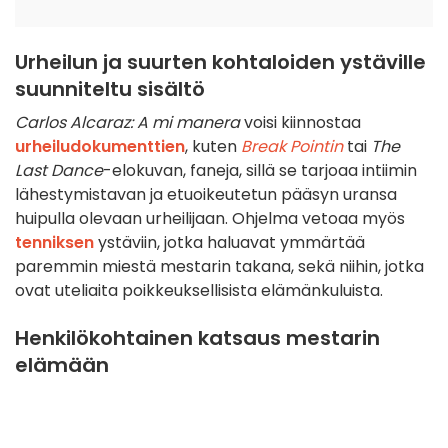
Urheilun ja suurten kohtaloiden ystäville
suunniteltu sisältö
Carlos Alcaraz: A mi manera
voisi kiinnostaa
urheiludokumenttien
, kuten
Break Pointin
tai
The
Last Dance
-elokuvan, faneja, sillä se tarjoaa intiimin
lähestymistavan ja etuoikeutetun pääsyn uransa
huipulla olevaan urheilijaan. Ohjelma vetoaa myös
tenniksen
ystäviin, jotka haluavat ymmärtää
paremmin miestä mestarin takana, sekä niihin, jotka
ovat uteliaita poikkeuksellisista elämänkuluista.
Henkilökohtainen katsaus mestarin
elämään