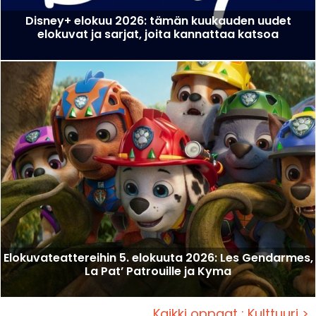
Disney+ elokuu 2026: tämän kuukauden uudet
elokuvat ja sarjat, joita kannattaa katsoa
Elokuvateattereihin 5. elokuuta 2026: Les Gendarmes,
La Pat’ Patrouille ja Kyma
Kaikki oppaat : Kulttuuri >