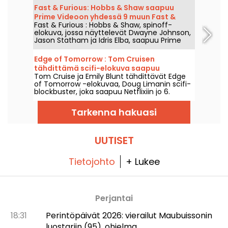
Fast & Furious: Hobbs & Shaw saapuu
Prime Videoon yhdessä 9 muun Fast &
Fast & Furious : Hobbs & Shaw, spinoff-
Furious -elokuvan kanssa
elokuva, jossa näyttelevät Dwayne Johnson,
Jason Statham ja Idris Elba, saapuu Prime
Videoon 1. elokuuta 2026.
Edge of Tomorrow : Tom Cruisen
tähdittämä scifi-elokuva saapuu
Tom Cruise ja Emily Blunt tähdittävät Edge
Netflixiin
of Tomorrow -elokuvaa, Doug Limanin scifi-
blockbuster, joka saapuu Netflixiin jo 6.
elokuuta 2026.
Tarkenna hakuasi
UUTISET
Tietojohto
+ Lukee
Perjantai
18:31
Perintöpäivät 2026: vierailut Maubuissonin
luostariin (95), ohjelma