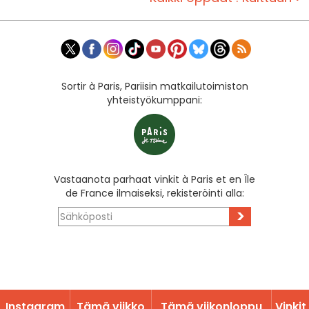
Sortir à Paris, Pariisin matkailutoimiston
yhteistyökumppani:
Vastaanota parhaat vinkit à Paris et en Île
de France ilmaiseksi, rekisteröinti alla:
>
Instagram
Tämä viikko
Tämä viikonloppu
Vinkit