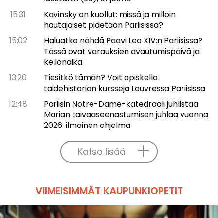
15:31
Kavinsky on kuollut: missä ja milloin
hautajaiset pidetään Pariisissa?
15:02
Haluatko nähdä Paavi Leo XIV:n Pariisissa?
Tässä ovat varauksien avautumispäivä ja
kellonaika.
13:20
Tiesitkö tämän? Voit opiskella
taidehistorian kursseja Louvressa Pariisissa
12:48
Pariisin Notre-Dame-katedraali juhlistaa
Marian taivaaseenastumisen juhlaa vuonna
2026: ilmainen ohjelma
Katso lisää
VIIMEISIMMÄT KAUPUNKIOPETIT