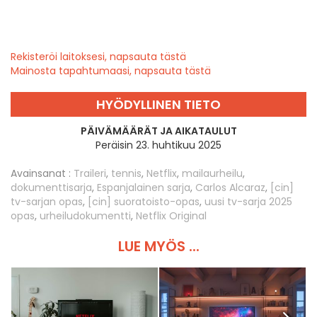
Rekisteröi laitoksesi, napsauta tästä
Mainosta tapahtumaasi, napsauta tästä
HYÖDYLLINEN TIETO
PÄIVÄMÄÄRÄT JA AIKATAULUT
Peräisin 23. huhtikuu 2025
Avainsanat :
Traileri
,
tennis
,
Netflix
,
mailaurheilu
,
dokumenttisarja
,
Espanjalainen sarja
,
Carlos Alcaraz
,
[cin]
tv-sarjan opas
,
[cin] suoratoisto-opas
,
uusi tv-sarja 2025
opas
,
urheiludokumentti
,
Netflix Original
LUE MYÖS ...